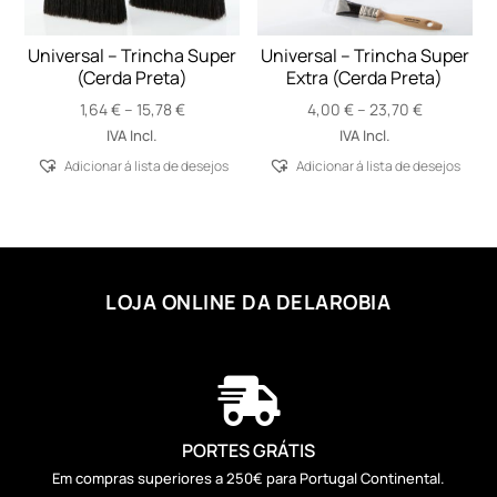
Universal – Trincha Super
Universal – Trincha Super
(Cerda Preta)
Extra (Cerda Preta)
Price
Price
1,64
€
–
15,78
€
4,00
€
–
23,70
€
range:
range:
IVA Incl.
IVA Incl.
1,64 €
4,00 €
Adicionar á lista de desejos
Adicionar á lista de desejos
through
through
15,78 €
23,70 €
LOJA ONLINE DA DELAROBIA

PORTES GRÁTIS
Em compras superiores a 250€ para Portugal Continental.