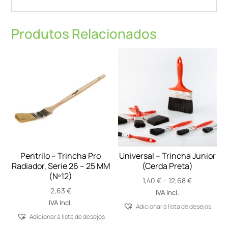
Produtos Relacionados
Pentrilo – Trincha Pro
Universal – Trincha Junior
Radiador, Serie 26 – 25 MM
(Cerda Preta)
(Nº12)
Price
1,40
€
–
12,68
€
2,63
€
range:
IVA Incl.
1,40 €
IVA Incl.
Adicionar á lista de desejos
through
Adicionar á lista de desejos
12,68 €