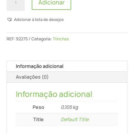
Adicionar
de
Pentrilo
Adicionar á lista de desejos
-
Trincha
Pro
REF:
92275
Categoria:
Trinchas
Plana
Triple,
Serie
Informação adicional
22
Avaliações (0)
-
75
Informação adicional
MM
Peso
0,105 kg
Title
Default Title