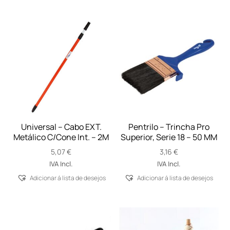
Universal – Cabo EXT.
Pentrilo – Trincha Pro
Metálico C/Cone Int. – 2M
Superior, Serie 18 – 50 MM
5,07
€
3,16
€
IVA Incl.
IVA Incl.
Adicionar á lista de desejos
Adicionar á lista de desejos