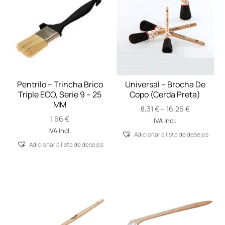
Pentrilo – Trincha Brico
Universal – Brocha De
Triple ECO, Serie 9 – 25
Copo (Cerda Preta)
MM
Price
8,31
€
–
16,26
€
1,66
€
range:
IVA Incl.
8,31 €
IVA Incl.
Adicionar á lista de desejos
through
Adicionar á lista de desejos
16,26 €