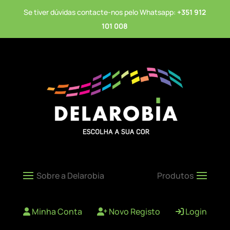
Se tiver dúvidas contacte-nos pelo Whatsapp:
+351 912
101 008
Minha Conta
Novo Registo
Login