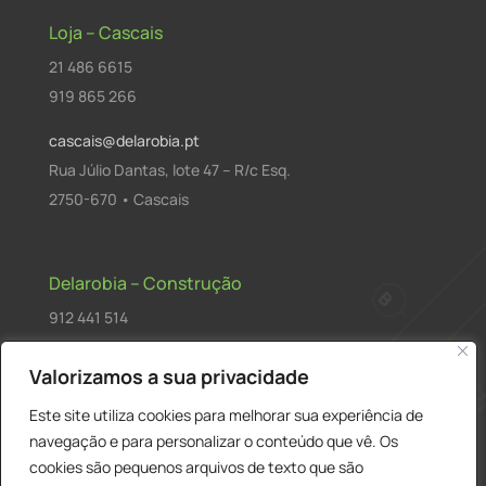
Loja – Cascais
21 486 6615
919 865 266
cascais@delarobia.pt
Rua Júlio Dantas, lote 47 – R/c Esq.
2750-670 • Cascais
Delarobia – Construção
912 441 514
construcao@delarobia.pt
Valorizamos a sua privacidade
R. António Andrade, 1171
Este site utiliza cookies para melhorar sua experiência de
2820-287 • Charneca de Caparica
navegação e para personalizar o conteúdo que vê. Os
cookies são pequenos arquivos de texto que são
Products