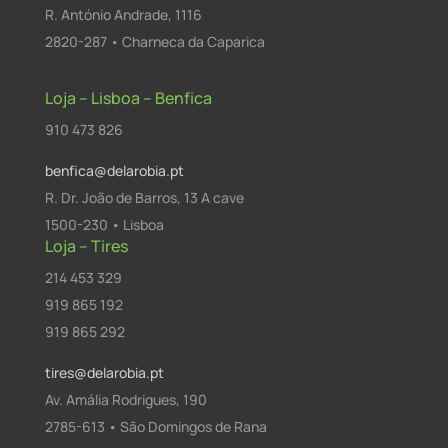
R. António Andrade, 1116
2820-287 • Charneca da Caparica
Loja – Lisboa – Benfica
910 473 826
benfica@delarobia.pt
R. Dr. João de Barros, 13 A cave
1500-230 • Lisboa
Loja – Tires
214 453 329
919 865 192
919 865 292
tires@delarobia.pt
Av. Amália Rodrigues, 190
2785-613 • São Domingos de Rana