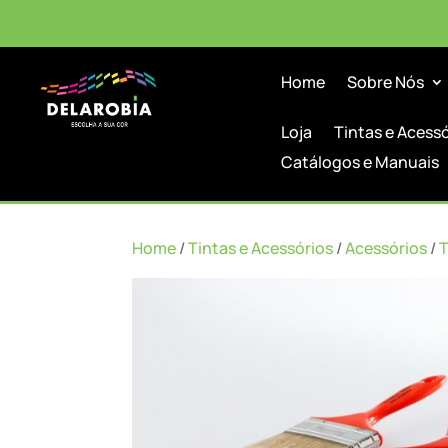
Home
Sobre Nós
Loja
Tintas e Acess
Catálogos e Manuais
Home
/
Tintas e Acessórios
/
Acessórios
/
T