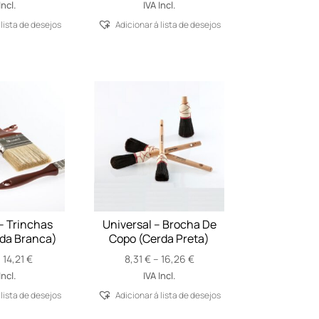
Incl.
IVA Incl.
 lista de desejos
Adicionar á lista de desejos
– Trinchas
Universal – Brocha De
da Branca)
Copo (Cerda Preta)
Price
Price
–
14,21
€
8,31
€
–
16,26
€
range:
range:
Incl.
IVA Incl.
1,50 €
8,31 €
 lista de desejos
Adicionar á lista de desejos
through
through
14,21 €
16,26 €