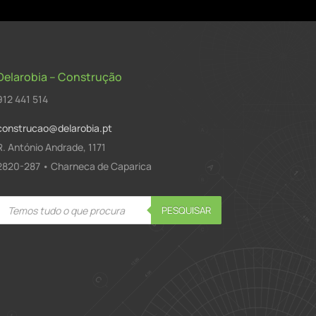
Delarobia – Construção
912 441 514
construcao@delarobia.pt
R. António Andrade, 1171
2820-287 • Charneca de Caparica
Products
PESQUISAR
search