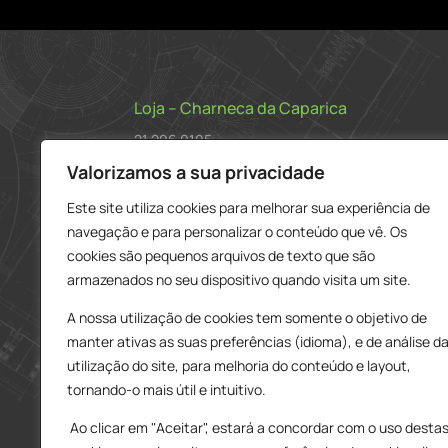
Loja – Charneca da Caparica
21 296 0195
912 606 251
Valorizamos a sua privacidade
charneca@delarobia.pt
Este site utiliza cookies para melhorar sua experiência de
navegação e para personalizar o conteúdo que vê. Os
R. António Andrade, 1116
cookies são pequenos arquivos de texto que são
2820-287 • Charneca da Caparica
armazenados no seu dispositivo quando visita um site.
Loja – Tires
A nossa utilização de cookies tem somente o objetivo de
214 453 329
manter ativas as suas preferências (idioma), e de análise d
919 865 192
utilização do site, para melhoria do conteúdo e layout,
919 865 292
tornando-o mais útil e intuitivo.
tires@delarobia.pt
Ao clicar em "Aceitar", estará a concordar com o uso desta
Av. Amália Rodrigues, 190