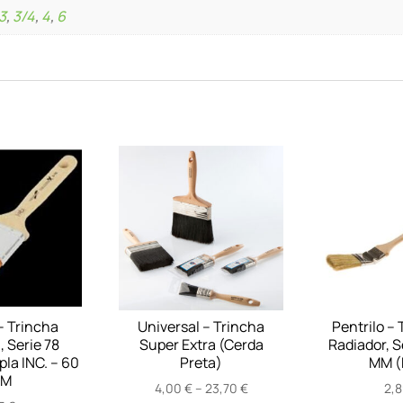
3
,
3/4
,
4
,
6
– Trincha
Universal – Trincha
Pentrilo – 
 Serie 78
Super Extra (Cerda
Radiador, S
la INC. – 60
Preta)
MM (
M
Price
4,00
€
–
23,70
€
2,