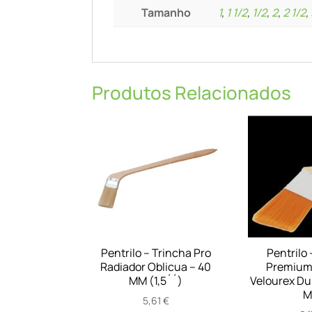
Tamanho
1
,
1 1/2
,
1/2
,
2
,
2 1/2
,
Produtos Relacionados
Pentrilo – Trincha Pro
Pentrilo 
Radiador Oblicua – 40
Premium,
MM (1,5´´)
Velourex Dup
M
5,61
€