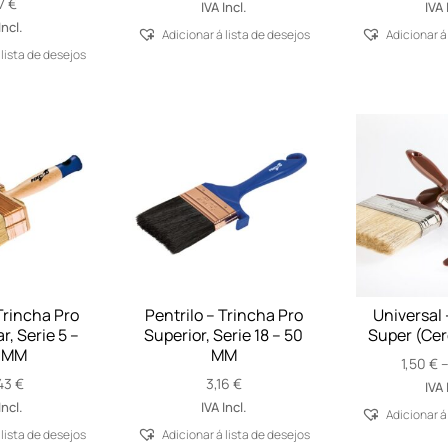
17
€
range:
IVA Incl.
IVA 
4,00 €
Incl.
Adicionar á lista de desejos
Adicionar á
through
 lista de desejos
23,70 €
Trincha Pro
Pentrilo – Trincha Pro
Universal 
, Serie 5 –
Superior, Serie 18 – 50
Super (Cer
 MM
MM
1,50
€
43
€
3,16
€
IVA 
Incl.
IVA Incl.
Adicionar á
 lista de desejos
Adicionar á lista de desejos