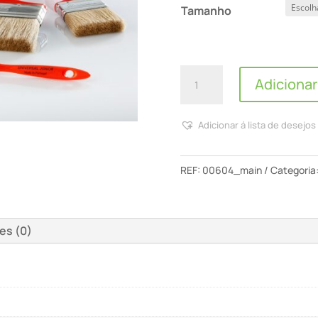
Tamanho
Quantidade
Adicionar
de
Universal
Adicionar á lista de desejos
-
Trinchas
Junior
REF:
00604_main
Categoria
(Cerda
Branca)
es (0)