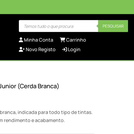
Products
PESQUISAR
search
Minha Conta
Carrinho
Novo Registo
Login
 Junior (Cerda Branca)
rice
ange:
,25 €
branca, indicada para todo tipo de tintas.
hrough
om rendimento e acabamento.
7,55 €