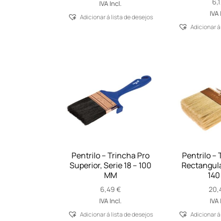
6,
IVA Incl.
IVA 
Adicionar á lista de desejos
Adicionar á
Pentrilo – Trincha Pro
Pentrilo – 
Superior, Serie 18 – 100
Rectangular
MM
140
6,49
€
20,
IVA Incl.
IVA 
Adicionar á lista de desejos
Adicionar á