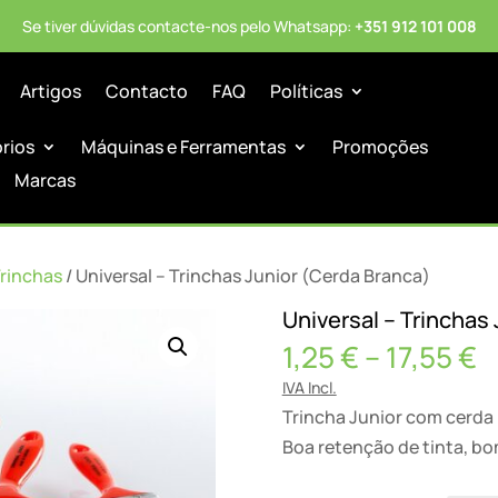
Se tiver dúvidas contacte-nos pelo Whatsapp:
+351 912 101 008
Artigos
Contacto
FAQ
Políticas
órios
Máquinas e Ferramentas
Promoções
Marcas
rinchas
/ Universal – Trinchas Junior (Cerda Branca)
Universal – Trinchas
P
1,25
€
–
17,55
€
r
IVA Incl.
1
Trincha Junior com cerda 
t
Boa retenção de tinta, b
1