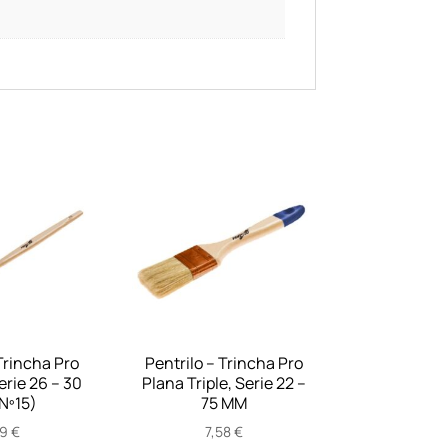
Trincha Pro
Pentrilo – Trincha Pro
erie 26 – 30
Plana Triple, Serie 22 –
Nº15)
75 MM
89
€
7,58
€