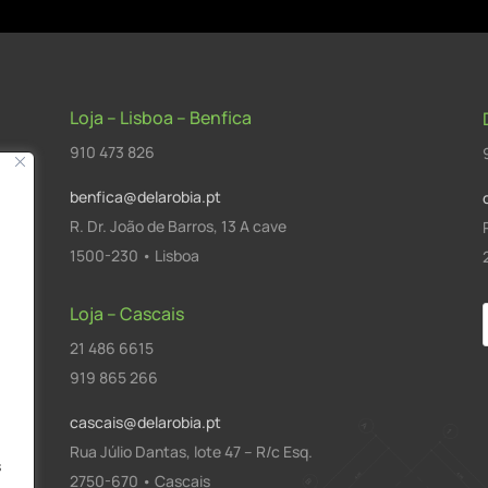
Loja – Lisboa – Benfica
910 473 826
benfica@delarobia.pt
R. Dr. João de Barros, 13 A cave
1500-230 • Lisboa
Loja – Cascais
21 486 6615
a
919 865 266
cascais@delarobia.pt
Rua Júlio Dantas, lote 47 – R/c Esq.
s
2750-670 • Cascais