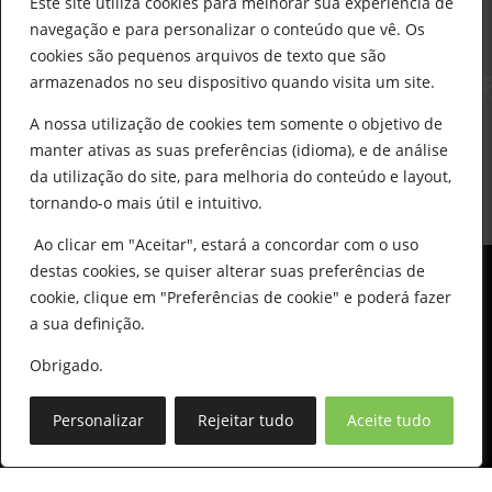
Este site utiliza cookies para melhorar sua experiência de
912 441 514
navegação e para personalizar o conteúdo que vê. Os
construcao@delarobia.pt
cookies são pequenos arquivos de texto que são
R. António Andrade, 1171
armazenados no seu dispositivo quando visita um site.
2820-287 • Charneca de Caparica
A nossa utilização de cookies tem somente o objetivo de
manter ativas as suas preferências (idioma), e de análise
Products
search
PESQUISAR
da utilização do site, para melhoria do conteúdo e layout,
tornando-o mais útil e intuitivo.
Ao clicar em "Aceitar", estará a concordar com o uso
destas cookies, se quiser alterar suas preferências de
cookie, clique em "Preferências de cookie" e poderá fazer
0
a sua definição.
Obrigado.
© All Copyright 2025 by Delarobia.pt
Desenvolvidor por:
Tecnologias Imaginadas
Personalizar
Rejeitar tudo
Aceite tudo