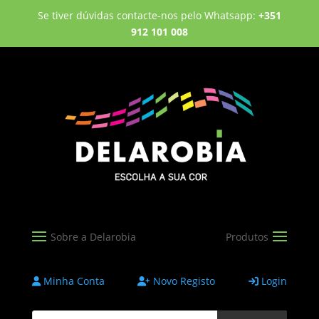
Se tiver dúvidas contacte-nos pelo Whatsapp:
+351
912 101 008
Minha Conta
Novo Registo
Login
Products