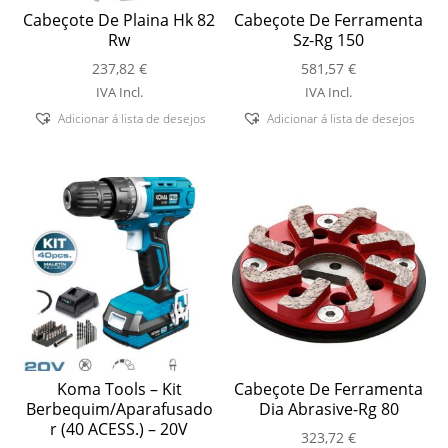
Cabeçote De Plaina Hk 82
Cabeçote De Ferramenta
Rw
Sz-Rg 150
237,82
€
581,57
€
IVA Incl.
IVA Incl.
Adicionar á lista de desejos
Adicionar á lista de desejos
Koma Tools – Kit
Cabeçote De Ferramenta
Berbequim/Aparafusado
Dia Abrasive-Rg 80
r (40 ACESS.) – 20V
323,72
€