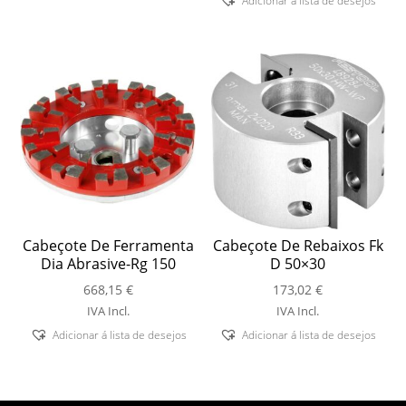
Adicionar á lista de desejos
Cabeçote De Ferramenta
Cabeçote De Rebaixos Fk
Dia Abrasive-Rg 150
D 50×30
668,15
€
173,02
€
IVA Incl.
IVA Incl.
Adicionar á lista de desejos
Adicionar á lista de desejos