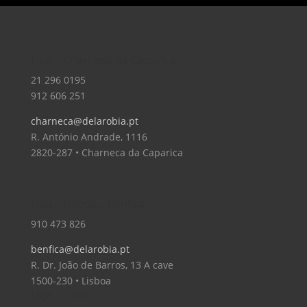
Loja – Charneca da Caparica
21 296 0195
912 606 251
charneca@delarobia.pt
R. António Andrade, 1116
2820-287 • Charneca da Caparica
Loja – Lisboa – Benfica
910 473 826
benfica@delarobia.pt
R. Dr. João de Barros, 13 A cave
1500-230 • Lisboa
Loja – Tires