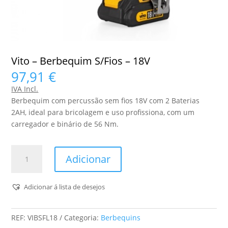
Vito – Berbequim S/Fios – 18V
97,91
€
IVA Incl.
Berbequim com percussão sem fios 18V com 2 Baterias
2AH, ideal para bricolagem e uso profissiona, com um
carregador e binário de 56 Nm.
Quantidade
Adicionar
de
Vito
-
Adicionar á lista de desejos
Berbequim
S/Fios
REF:
VIBSFL18
Categoria:
Berbequins
-