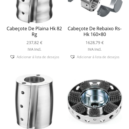
Cabeçote De Plaina Hk 82
Cabeçote De Rebaixo Rs-
Rg
Hk 160×80
237,82
€
1628,79
€
IVA Incl.
IVA Incl.
Adicionar á lista de desejos
Adicionar á lista de desejos