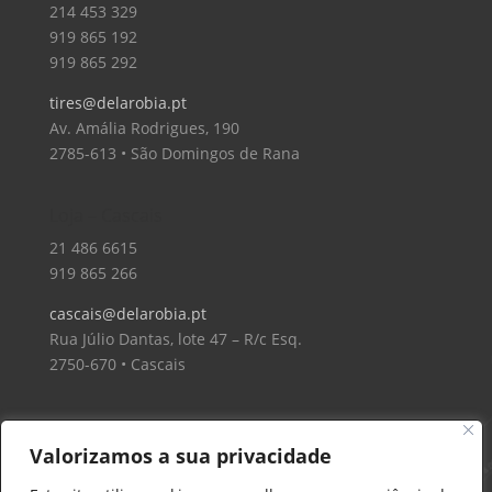
214 453 329
919 865 192
919 865 292
tires@delarobia.pt
Av. Amália Rodrigues, 190
2785-613 • São Domingos de Rana
Loja – Cascais
21 486 6615
919 865 266
cascais@delarobia.pt
Rua Júlio Dantas, lote 47 – R/c Esq.
2750-670 • Cascais
Valorizamos a sua privacidade
Delarobia – Construção