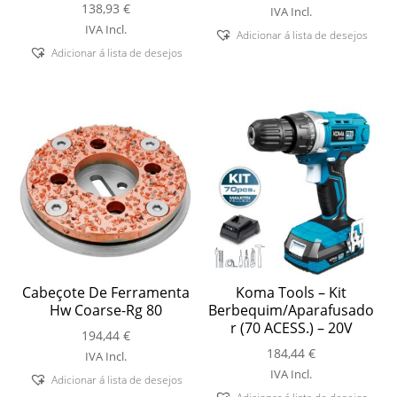
138,93
€
IVA Incl.
IVA Incl.
Adicionar á lista de desejos
Adicionar á lista de desejos
Cabeçote De Ferramenta
Koma Tools – Kit
Hw Coarse-Rg 80
Berbequim/Aparafusado
r (70 ACESS.) – 20V
194,44
€
184,44
€
IVA Incl.
IVA Incl.
Adicionar á lista de desejos