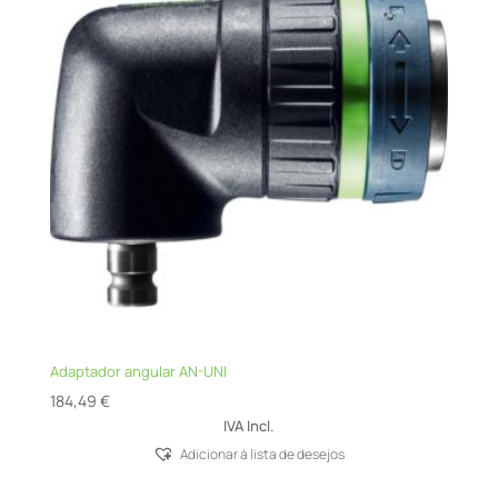
Adaptador angular AN-UNI
184,49
€
IVA Incl.
Adicionar á lista de desejos