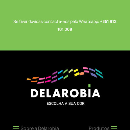
Se tiver dúvidas contacte-nos pelo Whatsapp:
+351 912
101 008