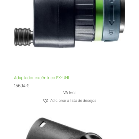
Adaptador excêntrico EX-UNI
156,14
€
IVA Incl.
Adicionar á lista de desejos