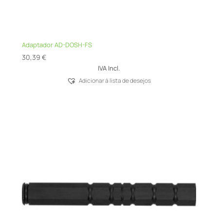
Adaptador AD-DOSH-FS
30,39
€
IVA Incl.
Adicionar á lista de desejos