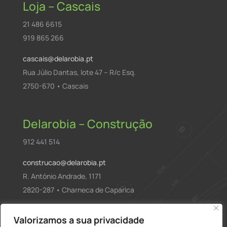
Loja – Cascais
21 486 6615
919 865 266
cascais@delarobia.pt
Rua Júlio Dantas, lote 47 – R/c Esq.
2750-670 • Cascais
Delarobia – Construção
912 441 514
construcao@delarobia.pt
R. António Andrade, 1171
2820-287 • Charneca de Caparica
Products
Valorizamos a sua privacidade
PESQUISAR
search