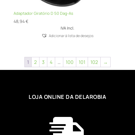
Adaptador Giratório D 50 Dag-As
48,94
€
IVA Incl.
Adicionar á lista de desejos
1
2
3
4
…
100
101
102
→
LOJA ONLINE DA DELAROBIA
