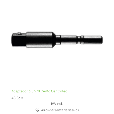
Adaptador 3/8″-70 Ce/Kg Centrotec
48,83
€
IVA Incl.
Adicionar á lista de desejos