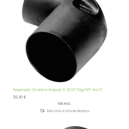
Adaptador Giratório Angular D 32/27 Dag/90°-As/Ct
36,81
€
IVA Incl.
Adicionar á lista de desejos