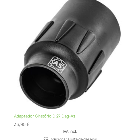
Adaptador Giratório D 27 Dag-As
33,95
€
IVA Incl.
Adicionar á lista de desejos