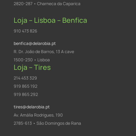
2820-287 • Charneca da Caparica
Loja – Lisboa – Benfica
910 473 826
benfica@delarobia.pt
R. Dr. João de Barros, 13 A cave
1500-230 • Lisboa
Loja – Tires
214 453 329
919 865 192
919 865 292
tires@delarobia.pt
Av. Amália Rodrigues, 190
2785-613 • São Domingos de Rana