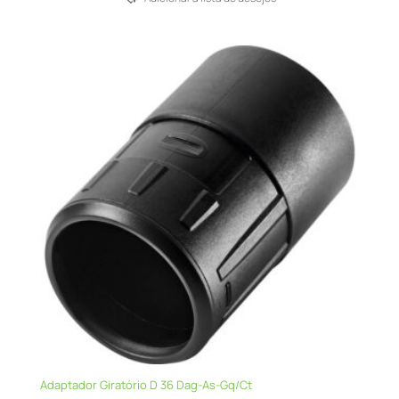
Adaptador Giratório D 36 Dag-As-Gq/Ct