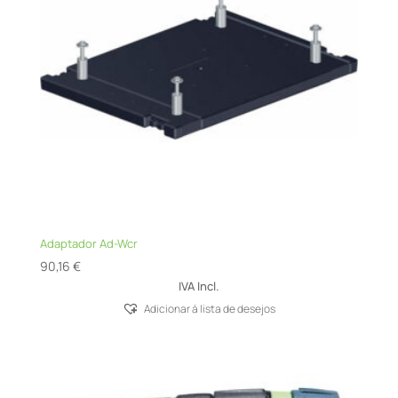
Adaptador Ad-Wcr
90,16
€
IVA Incl.
Adicionar á lista de desejos