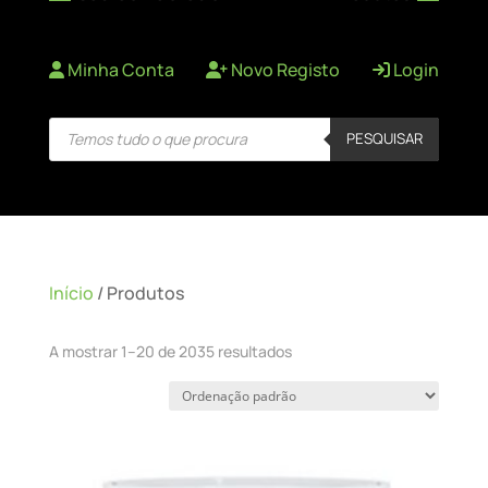
Minha Conta
Novo Registo
Login
Products
PESQUISAR
search
Início
/ Produtos
A mostrar 1–20 de 2035 resultados