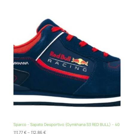
Sparco – Sapato Desportivo (Gymkhana S3 RED BULL) – 40
Price
111,77
€
–
112,86
€