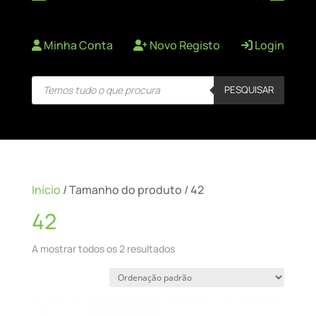
Minha Conta
Novo Registo
Login
Products
PESQUISAR
search
Início
/ Tamanho do produto / 42
42
A mostrar todos os 2 resultados