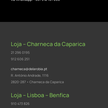
Loja – Charneca da Caparica
21 296 0195
912 606 251
charneca@delarobia.pt
R. António Andrade, 1116
2820-287 • Charneca da Caparica
Loja – Lisboa – Benfica
910 473 826