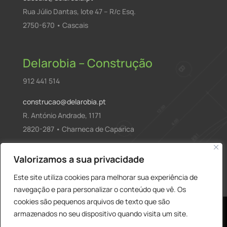
Rua Júlio Dantas, lote 47 – R/c Esq.
2750-670 • Cascais
Delarobia – Construção
912 441 514
construcao@delarobia.pt
R. António Andrade, 1171
2820-287 • Charneca de Caparica
Products
Valorizamos a sua privacidade
PESQUISAR
search
Este site utiliza cookies para melhorar sua experiência de
navegação e para personalizar o conteúdo que vê. Os
cookies são pequenos arquivos de texto que são
armazenados no seu dispositivo quando visita um site.