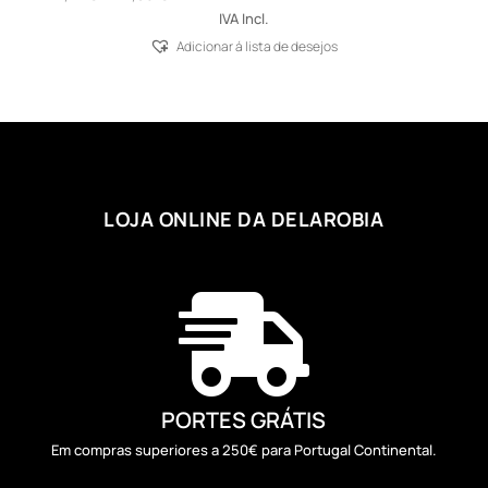
range:
IVA Incl.
111,77 €
Adicionar á lista de desejos
through
112,86 €
LOJA ONLINE DA DELAROBIA

PORTES GRÁTIS
Em compras superiores a 250€ para Portugal Continental.