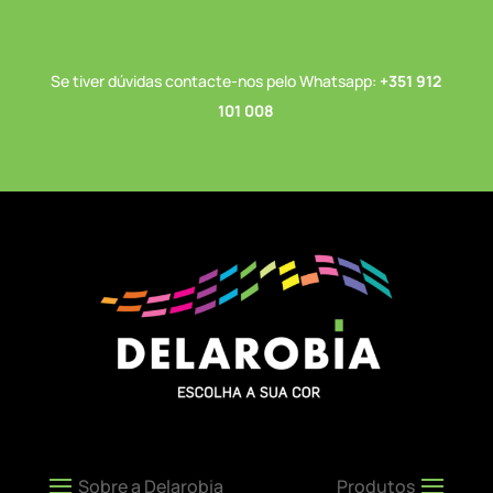
Se tiver dúvidas contacte-nos pelo Whatsapp:
+351 912
101 008