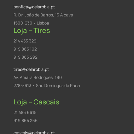
benfica@delarobia.pt
R. Dr. João de Barros, 13 A cave
1500-230 • Lisboa
Loja – Tires
214 453 329
919 865 192
919 865 292
tires@delarobia.pt
Av. Amália Rodrigues, 190
2785-613 • São Domingos de Rana
Loja – Cascais
21 486 6615
919 865 266
cascais@delarobia.pt