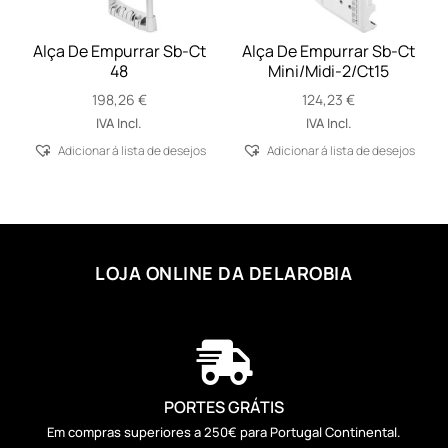
Alça De Empurrar Sb-Ct
Alça De Empurrar Sb-Ct
48
Mini/Midi-2/Ct15
198,26
€
124,23
€
IVA Incl.
IVA Incl.
Adicionar á lista de desejos
Adicionar á lista de desejos
LOJA ONLINE DA DELAROBIA

PORTES GRÁTIS
Em compras superiores a 250€ para Portugal Continental.