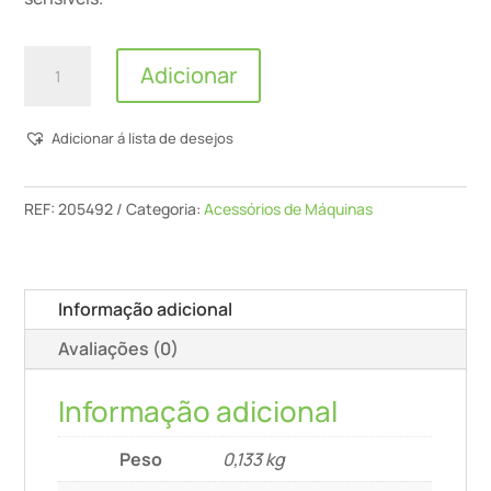
Quantidade
Adicionar
de
Base
Adicionar á lista de desejos
roldana
LAS-
W-
REF:
205492
Categoria:
Acessórios de Máquinas
ES
Informação adicional
Avaliações (0)
Informação adicional
Peso
0,133 kg