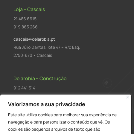
Loja – Cascais
21 486 6615
919 865 266
cascais@delarobia.pt
Rua Júlio Dantas, lote 47 – R/c Esq.
2750-670 • Cascais
Delarobia – Construção
912 441 514
construcao@delarobia.pt
Valorizamos a sua privacidade
R. António Andrade, 1171
Este site utiliza cookies para melhorar sua experiência de
2820-287 • Charneca de Caparica
navegação e para personalizar o conteúdo que vê. Os
cookies são pequenos arquivos de texto que são
Products