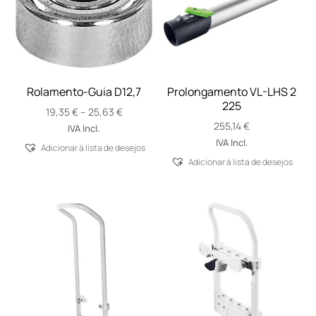
Rolamento-Guia D12,7
Prolongamento VL-LHS 2
225
Price
19,35
€
–
25,63
€
range:
255,14
€
IVA Incl.
19,35 €
IVA Incl.
Adicionar á lista de desejos
through
Adicionar á lista de desejos
25,63 €