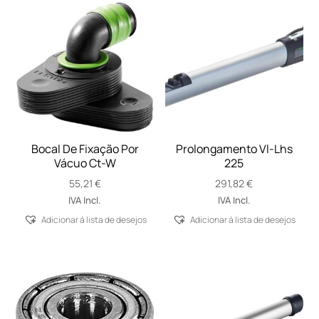
Bocal De Fixação Por
Prolongamento Vl-Lhs
Vácuo Ct-W
225
55,21
€
291,82
€
IVA Incl.
IVA Incl.
Adicionar á lista de desejos
Adicionar á lista de desejos