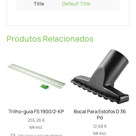
Title
Default Title
Produtos Relacionados
Trilho-guia FS 1900/2-KP
Bocal Para Estofos D 36
Pd
255,26
€
12,68
€
IVA Incl.
IVA Incl.
Adicionar á lista de desejos