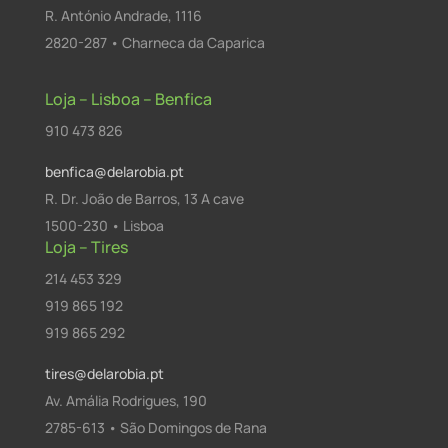
R. António Andrade, 1116
2820-287 • Charneca da Caparica
Loja – Lisboa – Benfica
910 473 826
benfica@delarobia.pt
R. Dr. João de Barros, 13 A cave
1500-230 • Lisboa
Loja – Tires
214 453 329
919 865 192
919 865 292
tires@delarobia.pt
Av. Amália Rodrigues, 190
2785-613 • São Domingos de Rana