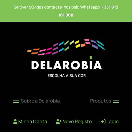
Se tiver dúvidas contacte-nos pelo Whatsapp:
+351 912
101 008
Minha Conta
Novo Registo
Login