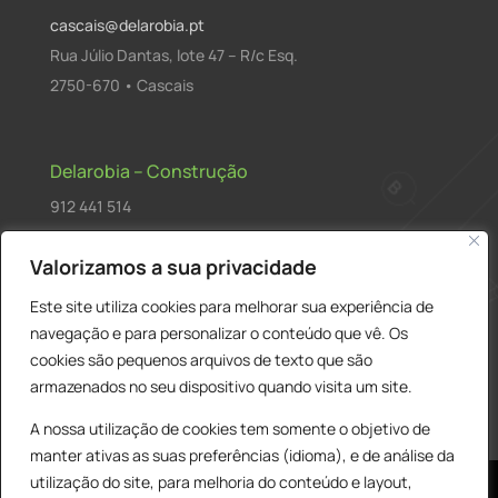
cascais@delarobia.pt
Rua Júlio Dantas, lote 47 – R/c Esq.
2750-670 • Cascais
Delarobia – Construção
912 441 514
construcao@delarobia.pt
Valorizamos a sua privacidade
R. António Andrade, 1171
Este site utiliza cookies para melhorar sua experiência de
2820-287 • Charneca de Caparica
navegação e para personalizar o conteúdo que vê. Os
cookies são pequenos arquivos de texto que são
Products
PESQUISAR
search
armazenados no seu dispositivo quando visita um site.
A nossa utilização de cookies tem somente o objetivo de
manter ativas as suas preferências (idioma), e de análise da
utilização do site, para melhoria do conteúdo e layout,