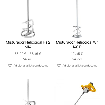
Misturador Helicoidal Hs 2
Misturador Helicoidal Wr
M14
140 R
Price
38,92
€
–
58,46
€
121,45
€
range:
IVA Incl.
IVA Incl.
38,92 €
Adicionar á lista de desejos
Adicionar á lista de desejos
through
58,46 €