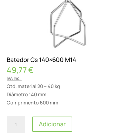
Batedor Cs 140×600 M14
49,77
€
IVA Incl.
Qtd. material 20 – 40 kg
Diâmetro 140 mm
Comprimento 600 mm
Quantidade
Adicionar
de
Batedor