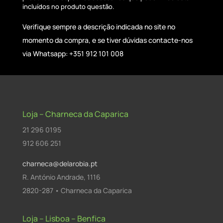
incluídos no produto questão.
Verifique sempre a descrição indicada no site no
momento da compra, e se tiver dúvidas contacte-nos
via Whatsapp: +351 912 101 008
Loja – Charneca da Caparica
21 296 0195
912 606 251
charneca@delarobia.pt
R. António Andrade, 1116
2820-287 • Charneca da Caparica
Loja – Lisboa – Benfica