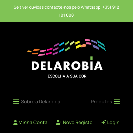
Se tiver dúvidas contacte-nos pelo Whatsapp:
+351 912
101 008
Minha Conta
Novo Registo
Login