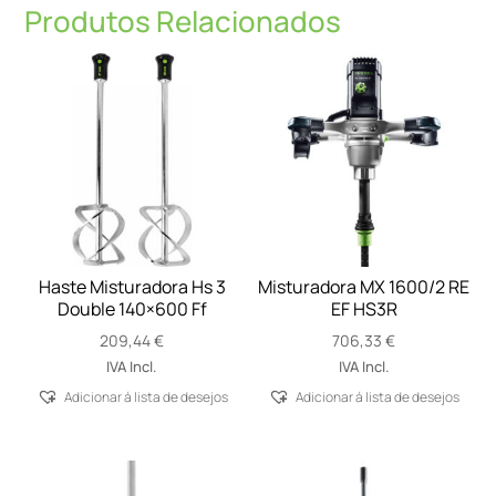
Produtos Relacionados
Haste Misturadora Hs 3
Misturadora MX 1600/2 RE
Double 140×600 Ff
EF HS3R
209,44
€
706,33
€
IVA Incl.
IVA Incl.
Adicionar á lista de desejos
Adicionar á lista de desejos