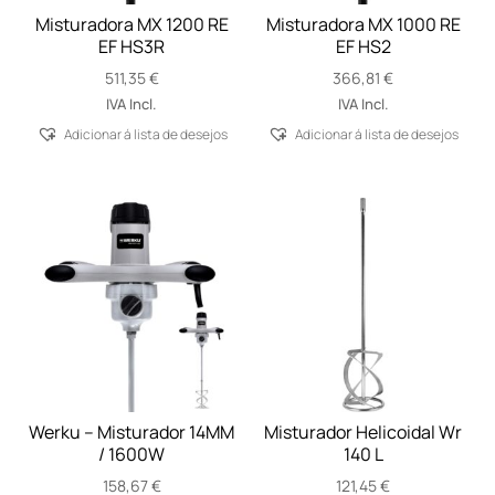
Misturadora MX 1200 RE
Misturadora MX 1000 RE
EF HS3R
EF HS2
511,35
€
366,81
€
IVA Incl.
IVA Incl.
Adicionar á lista de desejos
Adicionar á lista de desejos
Werku – Misturador 14MM
Misturador Helicoidal Wr
/ 1600W
140 L
158,67
€
121,45
€