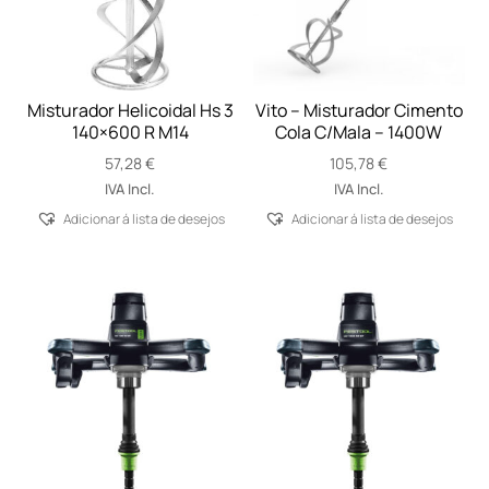
Misturador Helicoidal Hs 3
Vito – Misturador Cimento
140×600 R M14
Cola C/Mala – 1400W
57,28
€
105,78
€
IVA Incl.
IVA Incl.
Adicionar á lista de desejos
Adicionar á lista de desejos