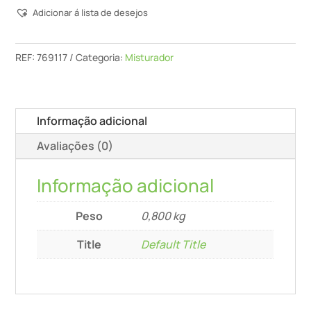
Adicionar á lista de desejos
Cs
140x600
M14
REF:
769117
Categoria:
Misturador
Informação adicional
Avaliações (0)
Informação adicional
Peso
0,800 kg
Title
Default Title