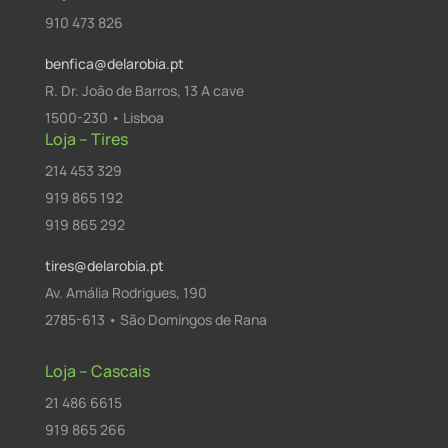
910 473 826
benfica@delarobia.pt
R. Dr. João de Barros, 13 A cave
1500-230 • Lisboa
Loja – Tires
214 453 329
919 865 192
919 865 292
tires@delarobia.pt
Av. Amália Rodrigues, 190
2785-613 • São Domingos de Rana
Loja – Cascais
21 486 6615
919 865 266