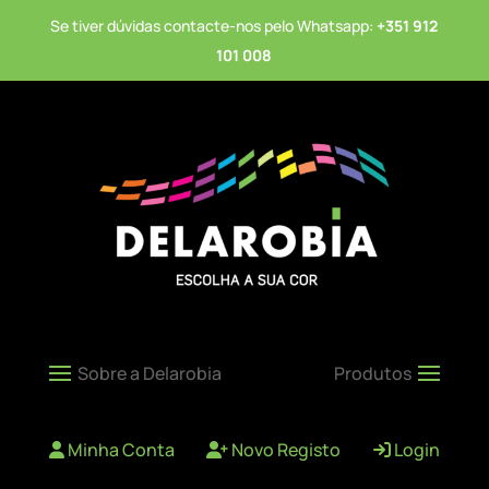
Se tiver dúvidas contacte-nos pelo Whatsapp:
+351 912
101 008
Minha Conta
Novo Registo
Login