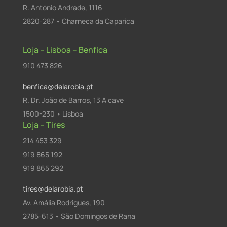
R. António Andrade, 1116
2820-287 • Charneca da Caparica
Loja – Lisboa – Benfica
910 473 826
benfica@delarobia.pt
R. Dr. João de Barros, 13 A cave
1500-230 • Lisboa
Loja – Tires
214 453 329
919 865 192
919 865 292
tires@delarobia.pt
Av. Amália Rodrigues, 190
2785-613 • São Domingos de Rana