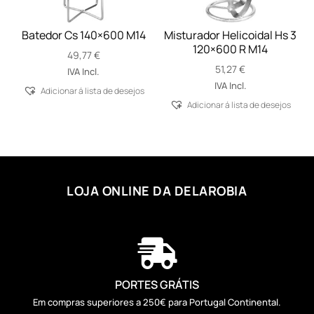
Batedor Cs 140×600 M14
Misturador Helicoidal Hs 3
120×600 R M14
49,77
€
51,27
€
IVA Incl.
IVA Incl.
Adicionar á lista de desejos
Adicionar á lista de desejos
LOJA ONLINE DA DELAROBIA

PORTES GRÁTIS
Em compras superiores a 250€ para Portugal Continental.