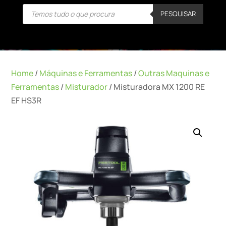
Products
PESQUISAR
search
Home
/
Máquinas e Ferramentas
/
Outras Maquinas e
Ferramentas
/
Misturador
/ Misturadora MX 1200 RE
EF HS3R