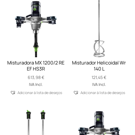
Misturadora MX 1200/2 RE
Misturador Helicoidal Wr
EF HS3R
140 L
613,98
€
121,45
€
IVA Incl.
IVA Incl.
Adicionar á lista de desejos
Adicionar á lista de desejos