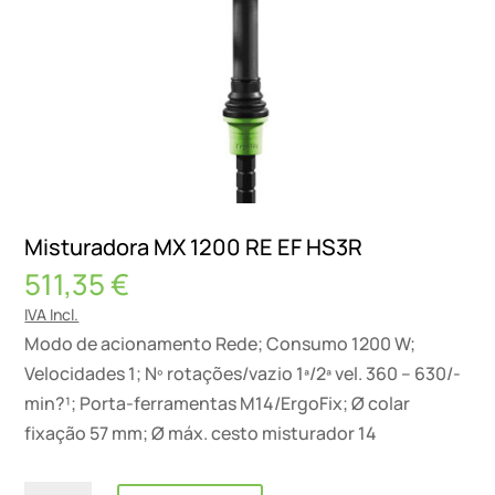
Misturadora MX 1200 RE EF HS3R
511,35
€
IVA Incl.
Modo de acionamento Rede; Consumo 1200 W;
Velocidades 1; Nº rotações/vazio 1ª/2ª vel. 360 – 630/-
min?¹; Porta-ferramentas M14/ErgoFix; Ø colar
fixação 57 mm; Ø máx. cesto misturador 14
Quantidade