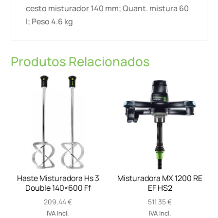
cesto misturador 140 mm; Quant. mistura 60
l; Peso 4.6 kg
Produtos Relacionados
Haste Misturadora Hs 3
Misturadora MX 1200 RE
Double 140×600 Ff
EF HS2
209,44
€
511,35
€
IVA Incl.
IVA Incl.