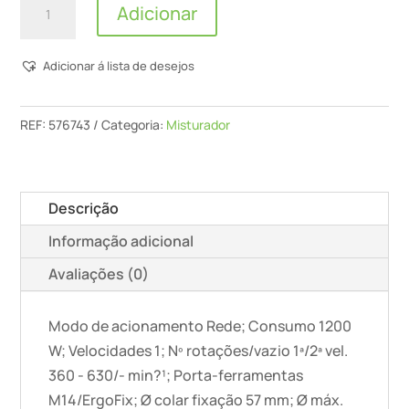
Adicionar
de
Misturadora
Adicionar á lista de desejos
MX
1200
RE
REF:
576743
Categoria:
Misturador
EF
HS3R
Descrição
Informação adicional
Avaliações (0)
Modo de acionamento Rede; Consumo 1200
W; Velocidades 1; Nº rotações/vazio 1ª/2ª vel.
360 - 630/- min?¹; Porta-ferramentas
M14/ErgoFix; Ø colar fixação 57 mm; Ø máx.