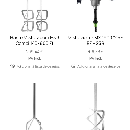
Haste Misturadora Hs 3
Misturadora MX 1600/2 RE
Combi 140×600 Ff
EF HS3R
209,44
€
706,33
€
IVA Incl.
IVA Incl.
Adicionar á lista de desejos
Adicionar á lista de desejos