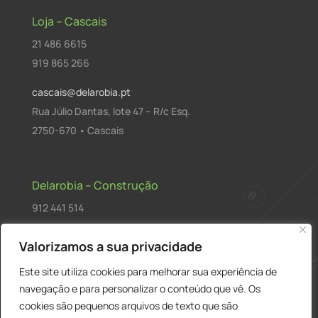
Loja – Cascais
21 486 6615
919 865 266
cascais@delarobia.pt
Rua Júlio Dantas, lote 47 – R/c Esq.
2750-670 • Cascais
Delarobia – Construção
912 441 514
construcao@delarobia.pt
Valorizamos a sua privacidade
R. António Andrade, 1171
Este site utiliza cookies para melhorar sua experiência de
2820-287 • Charneca de Caparica
navegação e para personalizar o conteúdo que vê. Os
cookies são pequenos arquivos de texto que são
Products