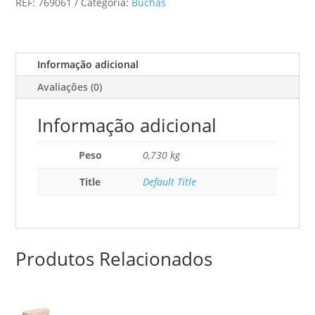
REF:
769061
Categoria:
Buchas
16
Ffp
Informação adicional
Avaliações (0)
Informação adicional
Peso
0,730 kg
Title
Default Title
Produtos Relacionados