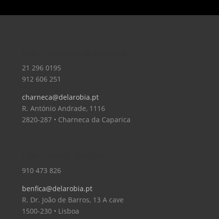
Loja – Charneca da Caparica
21 296 0195
912 606 251
charneca@delarobia.pt
R. António Andrade, 1116
2820-287 • Charneca da Caparica
Loja – Lisboa – Benfica
910 473 826
benfica@delarobia.pt
R. Dr. João de Barros, 13 A cave
1500-230 • Lisboa