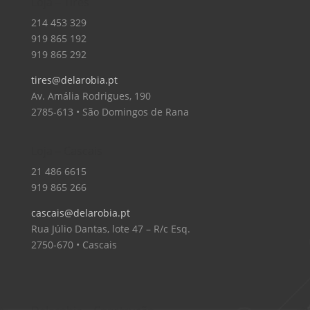
Loja – Tires
214 453 329
919 865 192
919 865 292
tires@delarobia.pt
Av. Amália Rodrigues, 190
2785-613 • São Domingos de Rana
Loja – Cascais
21 486 6615
919 865 266
cascais@delarobia.pt
Rua Júlio Dantas, lote 47 – R/c Esq.
2750-670 • Cascais