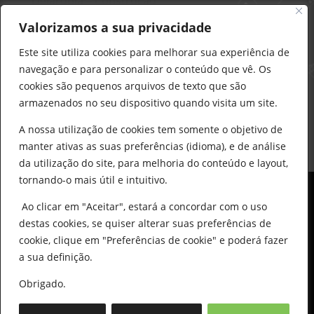
Delarobia – Construção
912 441 514
Valorizamos a sua privacidade
construcao@delarobia.pt
Este site utiliza cookies para melhorar sua experiência de
R. António Andrade, 1171
navegação e para personalizar o conteúdo que vê. Os
2820-287 • Charneca de Caparica
cookies são pequenos arquivos de texto que são
armazenados no seu dispositivo quando visita um site.
Products
search
PESQUISAR
A nossa utilização de cookies tem somente o objetivo de
manter ativas as suas preferências (idioma), e de análise
da utilização do site, para melhoria do conteúdo e layout,
tornando-o mais útil e intuitivo.
Ao clicar em "Aceitar", estará a concordar com o uso
destas cookies, se quiser alterar suas preferências de
cookie, clique em "Preferências de cookie" e poderá fazer
0
© All Copyright 2025 by Delarobia.pt
a sua definição.
Desenvolvidor por:
Tecnologias Imaginadas
Obrigado.