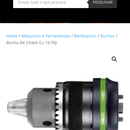
search
PESQUISAR
Home
/
Máquinas e Ferramentas
/
Berbequins
/
Buchas
/
Bucha De Chave Cc-16 Ffp