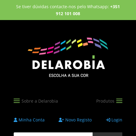
Se tiver dúvidas contacte-nos pelo Whatsapp:
+351
912 101 008
Minha Conta
Novo Registo
Login
Products