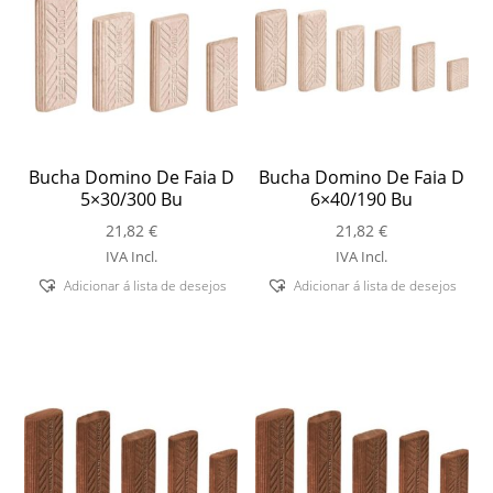
Bucha Domino De Faia D
Bucha Domino De Faia D
5×30/300 Bu
6×40/190 Bu
21,82
€
21,82
€
IVA Incl.
IVA Incl.
Adicionar á lista de desejos
Adicionar á lista de desejos