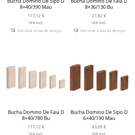
Bucha Domino De Sipo D
Bucha Domino De Faia D
8×40/390 Mau
8×36/130 Bu
117,12
€
21,82
€
IVA Incl.
IVA Incl.
Adicionar á lista de desejos
Adicionar á lista de desejos
Bucha Domino De Faia D
Bucha Domino De Sipo D
8×40/780 Bu
6×40/190 Mau
117,12
€
43,09
€
IVA Incl.
IVA Incl.