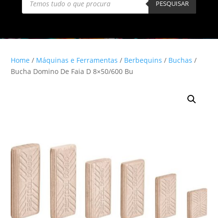
search
PESQUISAR
Home
/
Máquinas e Ferramentas
/
Berbequins
/
Buchas
/
Bucha Domino De Faia D 8×50/600 Bu