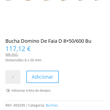
Bucha Domino De Faia D 8×50/600 Bu
117,12
€
IVA Incl.
Dimensões 8 x 50 mm
Quantidade
Adicionar
de
Bucha
Domino
Adicionar á lista de desejos
De
Faia
REF:
493299
Categoria:
Buchas
D