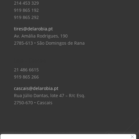
214 453 329
919 865 192
919 865 292
tires@delarobia.pt
Av. Amália Rodrigues, 190
2785-613 • São Domingos de Rana
Loja – Cascais
21 486 6615
919 865 266
cascais@delarobia.pt
Rua Júlio Dantas, lote 47 – R/c Esq.
2750-670 • Cascais
Delarobia – Construção