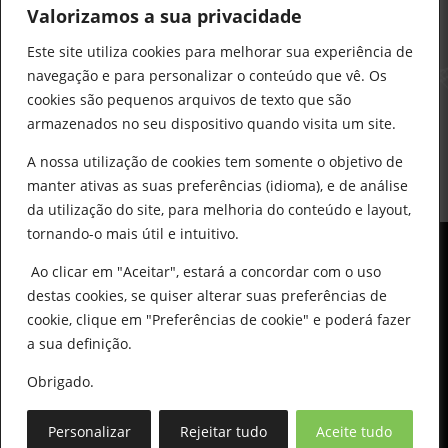
912 441 514
Valorizamos a sua privacidade
construcao@delarobia.pt
Este site utiliza cookies para melhorar sua experiência de
R. António Andrade, 1171
navegação e para personalizar o conteúdo que vê. Os
2820-287 • Charneca de Caparica
cookies são pequenos arquivos de texto que são
armazenados no seu dispositivo quando visita um site.
Products
search
PESQUISAR
A nossa utilização de cookies tem somente o objetivo de
manter ativas as suas preferências (idioma), e de análise
da utilização do site, para melhoria do conteúdo e layout,
tornando-o mais útil e intuitivo.
Ao clicar em "Aceitar", estará a concordar com o uso
destas cookies, se quiser alterar suas preferências de
cookie, clique em "Preferências de cookie" e poderá fazer
0
© All Copyright 2025 by Delarobia.pt
a sua definição.
Desenvolvidor por:
Tecnologias Imaginadas
Obrigado.
Personalizar
Rejeitar tudo
Aceite tudo