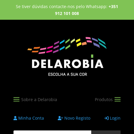
Se tiver dúvidas contacte-nos pelo Whatsapp:
+351
912 101 008
Minha Conta
Novo Registo
Login
Products