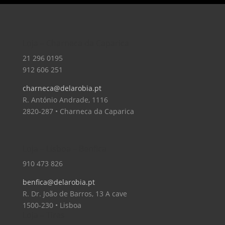
Loja – Charneca da Caparica
21 296 0195
912 606 251
charneca@delarobia.pt
R. António Andrade, 1116
2820-287 • Charneca da Caparica
Loja – Lisboa – Benfica
910 473 826
benfica@delarobia.pt
R. Dr. João de Barros, 13 A cave
1500-230 • Lisboa
Loja – Tires