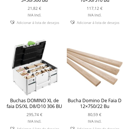
21,82
€
117,12
€
IVA Incl.
IVA Incl.
Adicionar á lista de desejos
Adicionar á lista de desejos
Buchas DOMINO XL de
Bucha Domino De Faia D
faia DS/XL D8/D10 306 BU
12×750/22 Bu
295,74
€
80,59
€
IVA Incl.
IVA Incl.
Adicionar á lista de desejos
Adicionar á lista de desejos