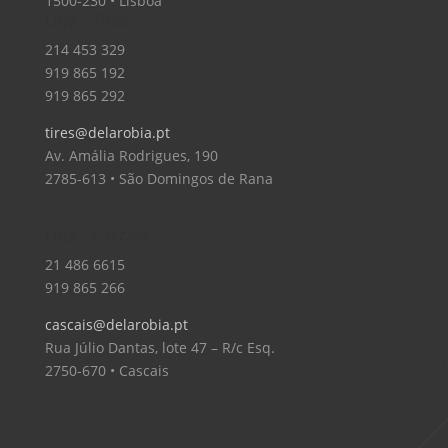
1500-230 • Lisboa
Loja – Tires
214 453 329
919 865 192
919 865 292
tires@delarobia.pt
Av. Amália Rodrigues, 190
2785-613 • São Domingos de Rana
Loja – Cascais
21 486 6615
919 865 266
cascais@delarobia.pt
Rua Júlio Dantas, lote 47 – R/c Esq.
2750-670 • Cascais