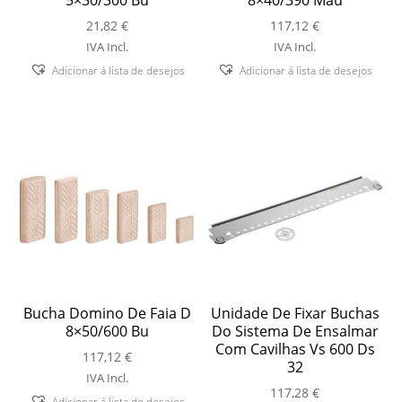
21,82
€
117,12
€
IVA Incl.
IVA Incl.
Adicionar á lista de desejos
Adicionar á lista de desejos
Bucha Domino De Faia D
Unidade De Fixar Buchas
8×50/600 Bu
Do Sistema De Ensalmar
Com Cavilhas Vs 600 Ds
117,12
€
32
IVA Incl.
117,28
€
Adicionar á lista de desejos