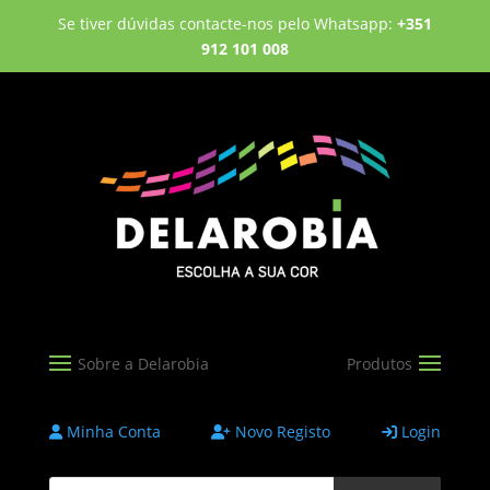
Se tiver dúvidas contacte-nos pelo Whatsapp:
+351
912 101 008
Minha Conta
Novo Registo
Login
Products