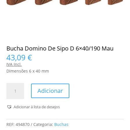
Bucha Domino De Sipo D 6×40/190 Mau
43,09
€
IVA Incl.
Dimensões 6 x 40 mm
Quantidade
Adicionar
de
Bucha
Domino
Adicionar á lista de desejos
De
Sipo
REF:
494870
Categoria:
Buchas
D