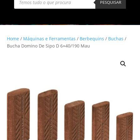
search
PESQUISAR
Home
/
Máquinas e Ferramentas
/
Berbequins
/
Buchas
/
Bucha Domino De Sipo D 6×40/190 Mau