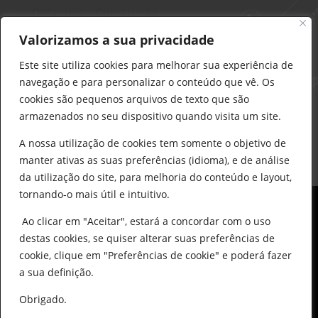
Delarobia – Construção
912 441 514
Valorizamos a sua privacidade
construcao@delarobia.pt
Este site utiliza cookies para melhorar sua experiência de
R. António Andrade, 1171
navegação e para personalizar o conteúdo que vê. Os
2820-287 • Charneca de Caparica
cookies são pequenos arquivos de texto que são
armazenados no seu dispositivo quando visita um site.
Products
search
PESQUISAR
A nossa utilização de cookies tem somente o objetivo de
manter ativas as suas preferências (idioma), e de análise
da utilização do site, para melhoria do conteúdo e layout,
tornando-o mais útil e intuitivo.
Ao clicar em "Aceitar", estará a concordar com o uso
destas cookies, se quiser alterar suas preferências de
cookie, clique em "Preferências de cookie" e poderá fazer
0
© All Copyright 2025 by Delarobia.pt
a sua definição.
Desenvolvidor por:
Tecnologias Imaginadas
Obrigado.