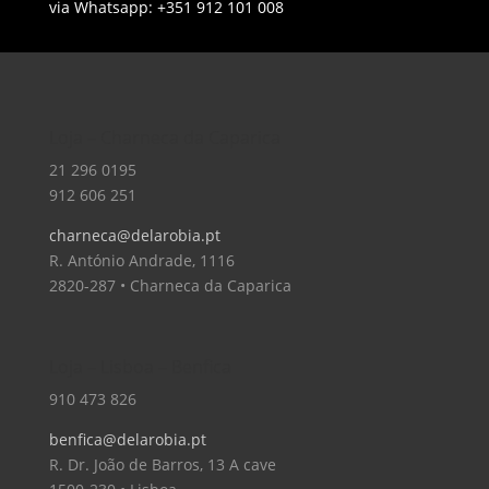
via Whatsapp: +351 912 101 008
Loja – Charneca da Caparica
21 296 0195
912 606 251
charneca@delarobia.pt
R. António Andrade, 1116
2820-287 • Charneca da Caparica
Loja – Lisboa – Benfica
910 473 826
benfica@delarobia.pt
R. Dr. João de Barros, 13 A cave