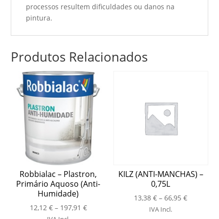
processos resultem dificuldades ou danos na
pintura.
Produtos Relacionados
Robbialac – Plastron,
KILZ (ANTI-MANCHAS) –
Primário Aquoso (Anti-
0,75L
Humidade)
Price
13,38
€
–
66,95
€
Price
12,12
€
–
197,91
€
range:
IVA Incl.
range:
13,38 €