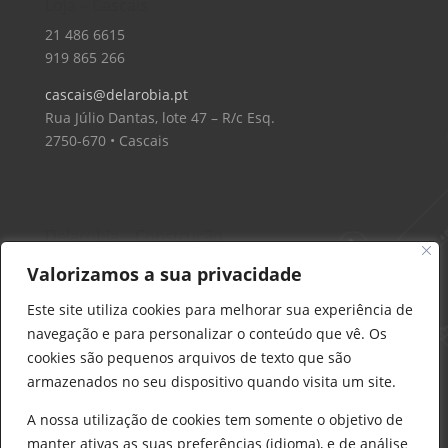
Loja – Cascais
21 486 6615
919 865 266
cascais@delarobia.pt
Rua Júlio Dantas, lote 47 – R/c Esq.
2750-670 • Cascais
Delarobia – Construção
912 441 514
Valorizamos a sua privacidade
construcao@delarobia.pt
Este site utiliza cookies para melhorar sua experiência de
R. António Andrade, 1171
navegação e para personalizar o conteúdo que vê. Os
2820-287 • Charneca de Caparica
cookies são pequenos arquivos de texto que são
armazenados no seu dispositivo quando visita um site.
Products
search
PESQUISAR
A nossa utilização de cookies tem somente o objetivo de
manter ativas as suas preferências (idioma), e de análise