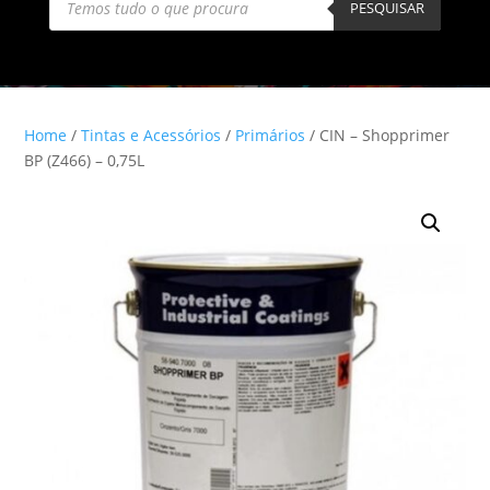
search
PESQUISAR
Home
/
Tintas e Acessórios
/
Primários
/ CIN – Shopprimer
BP (Z466) – 0,75L