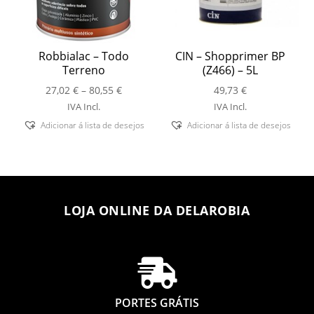
Robbialac – Todo
CIN – Shopprimer BP
Terreno
(Z466) – 5L
Price
27,02
€
–
80,55
€
49,73
€
range:
IVA Incl.
IVA Incl.
27,02 €
Adicionar á lista de desejos
Adicionar á lista de desejos
through
80,55 €
LOJA ONLINE DA DELAROBIA

PORTES GRÁTIS