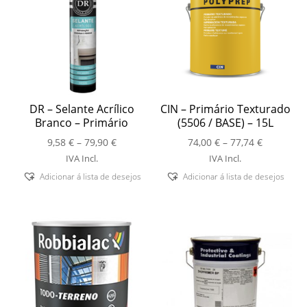
DR – Selante Acrílico
CIN – Primário Texturado
Branco – Primário
(5506 / BASE) – 15L
Price
Price
9,58
€
–
79,90
€
74,00
€
–
77,74
€
range:
range:
IVA Incl.
IVA Incl.
9,58 €
74,00 €
Adicionar á lista de desejos
Adicionar á lista de desejos
through
through
79,90 €
77,74 €