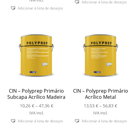
IVA Incl.
Adicionar á lista de desejos
12,12 €
through
Adicionar á lista de desejos
through
66,95 €
197,91 €
CIN – Polyprep Primário
CIN – Polyprep Primário
Subcapa Acrílico Madeira
Acrílico Metal
Price
Price
10,26
€
–
47,36
€
13,53
€
–
56,83
€
range:
range:
IVA Incl.
IVA Incl.
10,26 €
13,53 €
Adicionar á lista de desejos
Adicionar á lista de desejos
through
through
47,36 €
56,83 €