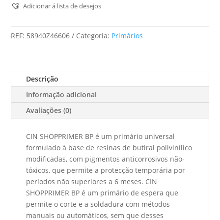
-
Adicionar á lista de desejos
Shopprimer
BP
REF:
58940Z46606
Categoria:
Primários
(Z466)
-
0,75L
Descrição
Informação adicional
Avaliações (0)
CIN SHOPPRIMER BP é um primário universal
formulado à base de resinas de butiral polivinílico
modificadas, com pigmentos anticorrosivos não-
tóxicos, que permite a protecção temporária por
períodos não superiores a 6 meses. CIN
SHOPPRIMER BP é um primário de espera que
permite o corte e a soldadura com métodos
manuais ou automáticos, sem que desses