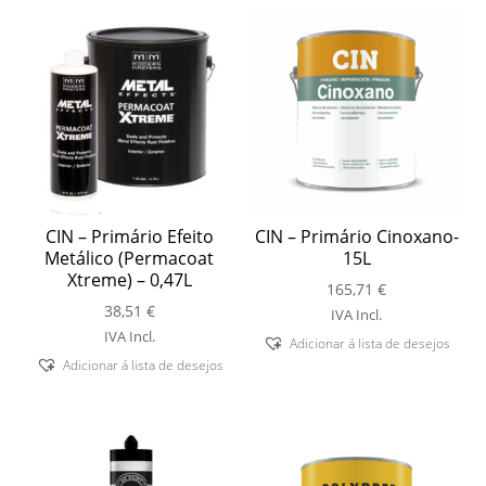
CIN – Primário Efeito
CIN – Primário Cinoxano-
Metálico (Permacoat
15L
Xtreme) – 0,47L
165,71
€
38,51
€
IVA Incl.
IVA Incl.
Adicionar á lista de desejos
Adicionar á lista de desejos