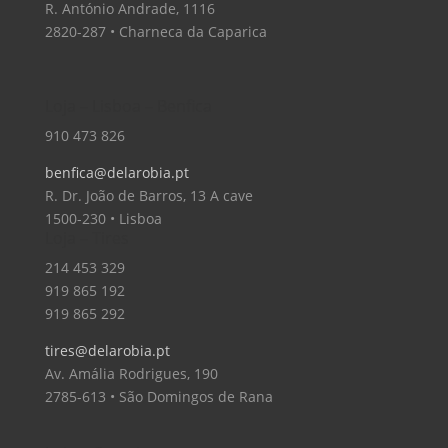
R. António Andrade, 1116
2820-287 • Charneca da Caparica
Loja – Lisboa – Benfica
910 473 826
benfica@delarobia.pt
R. Dr. João de Barros, 13 A cave
1500-230 • Lisboa
Loja – Tires
214 453 329
919 865 192
919 865 292
tires@delarobia.pt
Av. Amália Rodrigues, 190
2785-613 • São Domingos de Rana