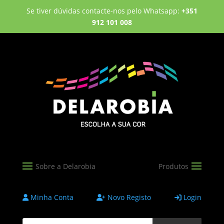
Se tiver dúvidas contacte-nos pelo Whatsapp:
+351
912 101 008
Minha Conta
Novo Registo
Login
Products