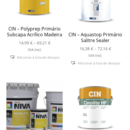
CIN – Polyprep Primário
Subcapa Acrílico Madeira
CIN – Aquastop Primário
Salitre Sealer
Price
14,99
€
–
69,21
€
Price
range:
16,38
€
–
72,16
€
IVA Incl.
range:
14,99 €
IVA Incl.
Adicionar á lista de desejos
16,38 €
through
Adicionar á lista de desejos
through
69,21 €
72,16 €