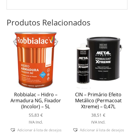
Produtos Relacionados
Robbialac – Hidro –
CIN – Primário Efeito
Armadura NG, Fixador
Metálico (Permacoat
(Incolor) – 5L
Xtreme) – 0,47L
55,83
€
38,51
€
IVA Incl.
IVA Incl.
Adicionar á lista de desejos
Adicionar á lista de desejos