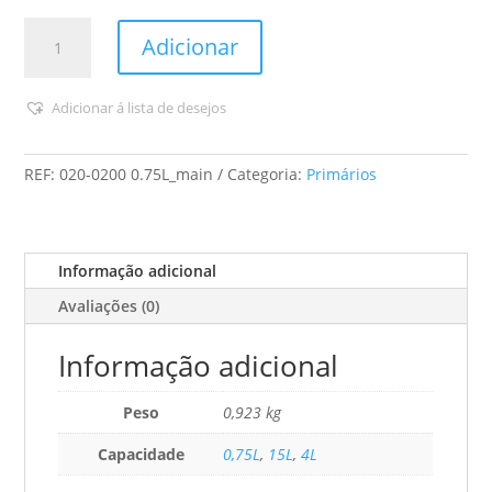
Quantidade
Adicionar
de
Robbialac
-
Adicionar á lista de desejos
Plastron,
Primário
REF:
020-0200 0.75L_main
Categoria:
Primários
Aquoso
(Anti-
Humidade)
Informação adicional
Avaliações (0)
Informação adicional
Peso
0,923 kg
Capacidade
0,75L
,
15L
,
4L