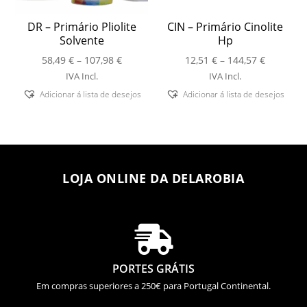
DR – Primário Pliolite
CIN – Primário Cinolite
Solvente
Hp
Price
Price
58,49
€
–
107,98
€
12,51
€
–
144,57
€
range:
range:
IVA Incl.
IVA Incl.
58,49 €
12,51 €
Adicionar á lista de desejos
Adicionar á lista de desejos
through
through
107,98 €
144,57 €
LOJA ONLINE DA DELAROBIA

PORTES GRÁTIS
Em compras superiores a 250€ para Portugal Continental.