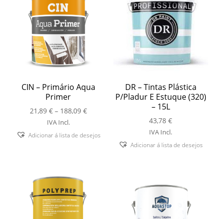
CIN – Primário Aqua
DR – Tintas Plástica
Primer
P/Pladur E Estuque (320)
– 15L
Price
21,89
€
–
188,09
€
range:
43,78
€
IVA Incl.
21,89 €
IVA Incl.
Adicionar á lista de desejos
through
Adicionar á lista de desejos
188,09 €