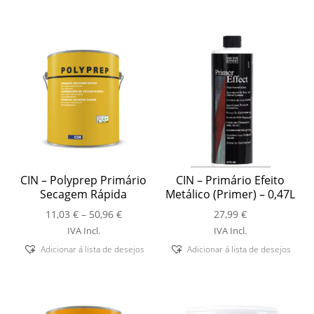
CIN – Polyprep Primário
CIN – Primário Efeito
Secagem Rápida
Metálico (Primer) – 0,47L
Price
11,03
€
–
50,96
€
27,99
€
range:
IVA Incl.
IVA Incl.
11,03 €
Adicionar á lista de desejos
Adicionar á lista de desejos
through
50,96 €