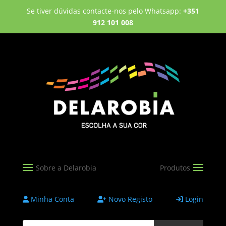
Se tiver dúvidas contacte-nos pelo Whatsapp:
+351
912 101 008
Minha Conta
Novo Registo
Login
Products