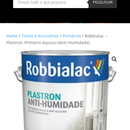
search
PESQUISAR
Home
/
Tintas e Acessórios
/
Primários
/ Robbialac –
Plastron, Primário Aquoso (Anti-Humidade)