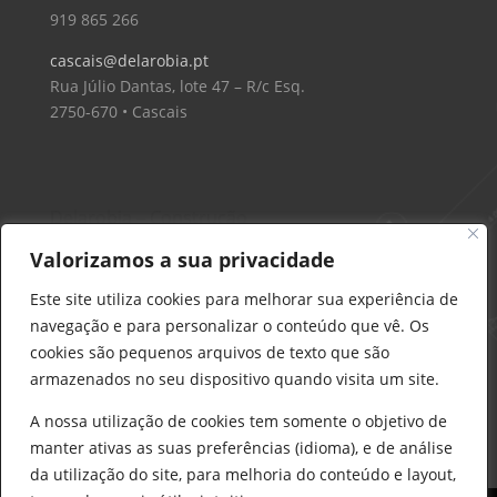
919 865 266
cascais@delarobia.pt
Rua Júlio Dantas, lote 47 – R/c Esq.
2750-670 • Cascais
Delarobia – Construção
912 441 514
Valorizamos a sua privacidade
construcao@delarobia.pt
Este site utiliza cookies para melhorar sua experiência de
R. António Andrade, 1171
navegação e para personalizar o conteúdo que vê. Os
2820-287 • Charneca de Caparica
cookies são pequenos arquivos de texto que são
armazenados no seu dispositivo quando visita um site.
Products
search
PESQUISAR
A nossa utilização de cookies tem somente o objetivo de
manter ativas as suas preferências (idioma), e de análise
da utilização do site, para melhoria do conteúdo e layout,