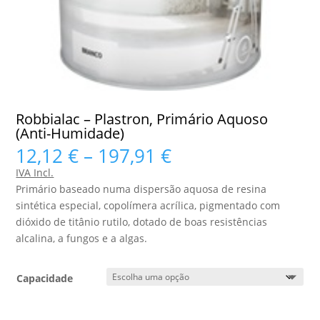
Robbialac – Plastron, Primário Aquoso
(Anti-Humidade)
Price
12,12
€
–
197,91
€
range:
IVA Incl.
12,12 €
Primário baseado numa dispersão aquosa de resina
through
sintética especial, copolímera acrílica, pigmentado com
197,91 €
dióxido de titânio rutilo, dotado de boas resistências
alcalina, a fungos e a algas.
Capacidade