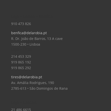
Loja – Lisboa – Benfica
910 473 826
benfica@delarobia.pt
R. Dr. João de Barros, 13 A cave
1500-230 • Lisboa
Loja – Tires
214 453 329
919 865 192
919 865 292
tires@delarobia.pt
Av. Amália Rodrigues, 190
2785-613 • São Domingos de Rana
Loja – Cascais
21 486 6615