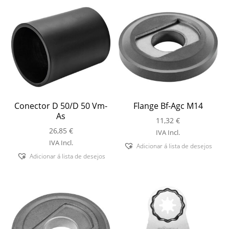
Conector D 50/D 50 Vm-
Flange Bf-Agc M14
As
11,32
€
26,85
€
IVA Incl.
IVA Incl.
Adicionar á lista de desejos
Adicionar á lista de desejos