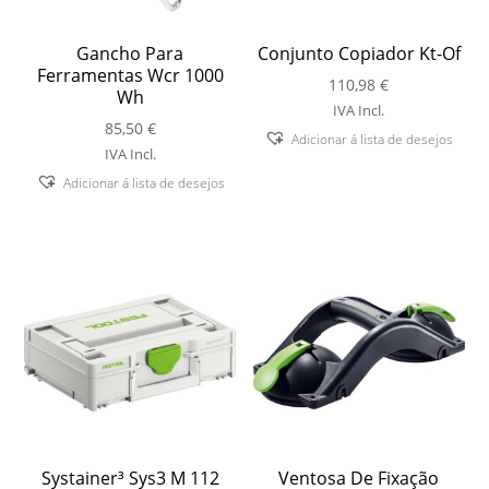
Gancho Para
Conjunto Copiador Kt-Of
Ferramentas Wcr 1000
110,98
€
Wh
IVA Incl.
85,50
€
Adicionar á lista de desejos
IVA Incl.
Adicionar á lista de desejos
Systainer³ Sys3 M 112
Ventosa De Fixação