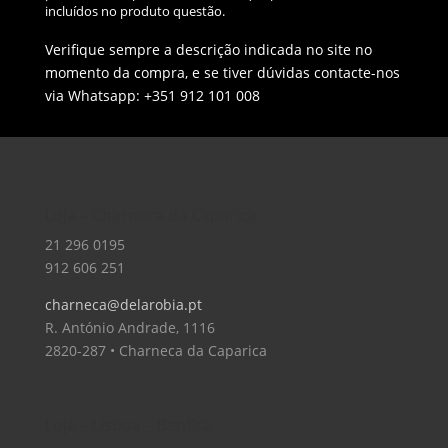
incluídos no produto questão.
Verifique sempre a descrição indicada no site no
momento da compra, e se tiver dúvidas contacte-nos
via Whatsapp: +351 912 101 008
Loja – Charneca da Caparica
21 296 0195
912 606 251
charneca@delarobia.pt
R. António Andrade, 1116
2820-287 • Charneca da Caparica
Loja – Lisboa – Benfica