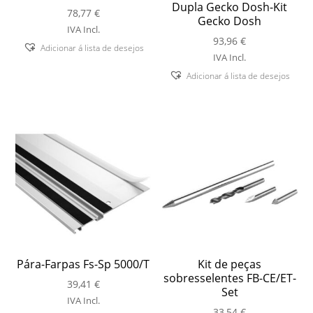
Dupla Gecko Dosh-Kit
78,77
€
Gecko Dosh
IVA Incl.
93,96
€
Adicionar á lista de desejos
IVA Incl.
Adicionar á lista de desejos
Pára-Farpas Fs-Sp 5000/T
Kit de peças
sobresselentes FB-CE/ET-
39,41
€
Set
IVA Incl.
33,54
€