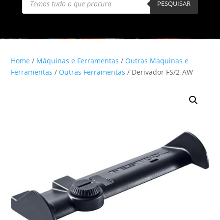
search
PESQUISAR
Home
/
Máquinas e Ferramentas
/
Outras Maquinas e
Ferramentas
/
Outras Ferramentas
/ Derivador FS/2-AW