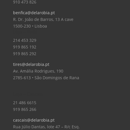
910 473 826
benfica@delarobia.pt
R. Dr. João de Barros, 13 A cave
1500-230 • Lisboa
Loja – Tires
214 453 329
919 865 192
919 865 292
tires@delarobia.pt
Av. Amália Rodrigues, 190
2785-613 • São Domingos de Rana
Loja – Cascais
21 486 6615
919 865 266
cascais@delarobia.pt
Rua Júlio Dantas, lote 47 – R/c Esq.