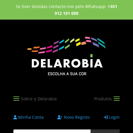
Se tiver dúvidas contacte-nos pelo Whatsapp:
+351
912 101 008
Minha Conta
Novo Registo
Login
Products