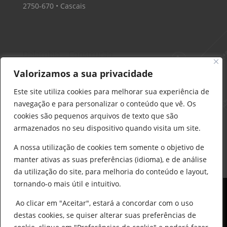
2750-670 • Cascais
Delarobia – Construção
912 441 514
Valorizamos a sua privacidade
construcao@delarobia.pt
Este site utiliza cookies para melhorar sua experiência de
R. António Andrade, 1171
navegação e para personalizar o conteúdo que vê. Os
2820-287 • Charneca de Caparica
cookies são pequenos arquivos de texto que são
armazenados no seu dispositivo quando visita um site.
Products
search
PESQUISAR
A nossa utilização de cookies tem somente o objetivo de
manter ativas as suas preferências (idioma), e de análise
da utilização do site, para melhoria do conteúdo e layout,
tornando-o mais útil e intuitivo.
Ao clicar em "Aceitar", estará a concordar com o uso
destas cookies, se quiser alterar suas preferências de