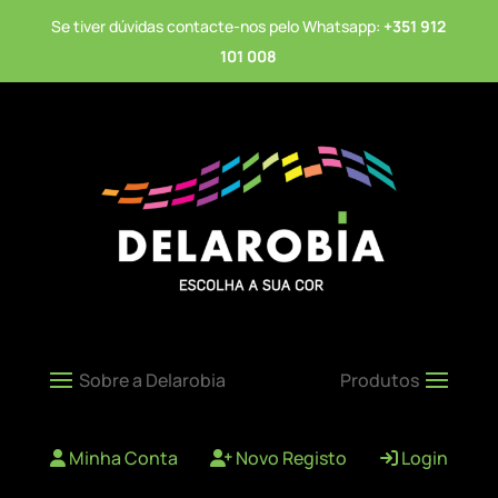
Se tiver dúvidas contacte-nos pelo Whatsapp:
+351 912
101 008
Minha Conta
Novo Registo
Login