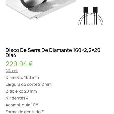
Disco De Serra De Diamante 160×2,2×20
Dia4
229,94
€
IVA Incl.
Diâmetro 160 mm
Largura do corte 2.2 mm
Ø do eixo 20 mm
N.º dentes 4
Acompl. guia 10 °
Forma do dentado F