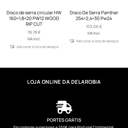
Disco de serra circular HW
Disco De Serra Panther
160×1,8×20 PW12 WOOD
254×2,4×30 Pw24
RIP CUT
103,66
€
78,78
€
IVA Incl.
IVA Incl.
Adicionar á lista de desejos
Adicionar á lista de desejos
LOJA ONLINE DA DELAROBIA

PORTES GRÁTIS
Em compras superiores a 250€ para Portugal Continental.