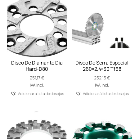
Disco De Diamante Dia
Disco De Serra Especial
Hard-D80
260×2,4×30 Tf68
251,17
€
252,15
€
IVA Incl.
IVA Incl.
Adicionar á lista de desejos
Adicionar á lista de desejos