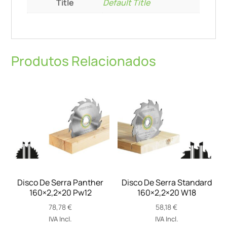
Title
Default Title
Produtos Relacionados
Disco De Serra Panther
Disco De Serra Standard
160×2,2×20 Pw12
160×2,2×20 W18
78,78
€
58,18
€
IVA Incl.
IVA Incl.