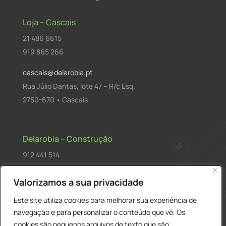
Loja – Cascais
21 486 6615
919 865 266
cascais@delarobia.pt
Rua Júlio Dantas, lote 47 – R/c Esq.
2750-670 • Cascais
Delarobia – Construção
912 441 514
construcao@delarobia.pt
Valorizamos a sua privacidade
R. António Andrade, 1171
Este site utiliza cookies para melhorar sua experiência de
2820-287 • Charneca de Caparica
navegação e para personalizar o conteúdo que vê. Os
cookies são pequenos arquivos de texto que são