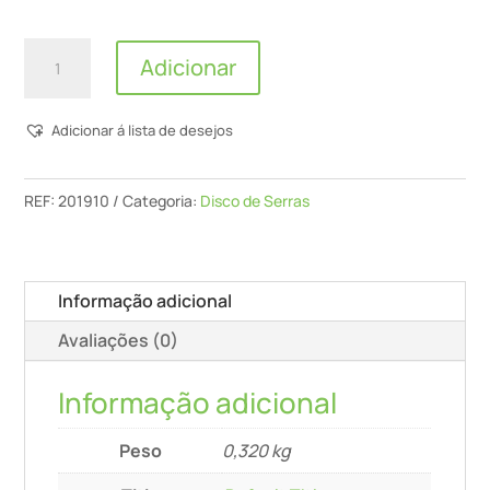
Quantidade
Adicionar
de
Disco
Adicionar á lista de desejos
De
Serra
De
REF:
201910
Categoria:
Disco de Serras
Diamante
160x2,2x20
Dia4
Informação adicional
Avaliações (0)
Informação adicional
Peso
0,320 kg