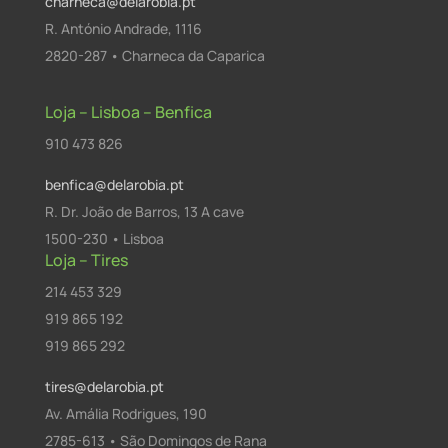
charneca@delarobia.pt
R. António Andrade, 1116
2820-287 • Charneca da Caparica
Loja – Lisboa – Benfica
910 473 826
benfica@delarobia.pt
R. Dr. João de Barros, 13 A cave
1500-230 • Lisboa
Loja – Tires
214 453 329
919 865 192
919 865 292
tires@delarobia.pt
Av. Amália Rodrigues, 190
2785-613 • São Domingos de Rana