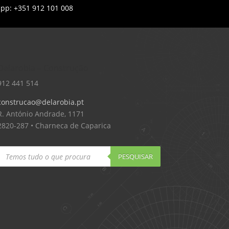
app: +351 912 101 008
Delarobia – Construção
912 441 514
construcao@delarobia.pt
R. António Andrade, 1171
2820-287 • Charneca de Caparica
Products
search
PESQUISAR