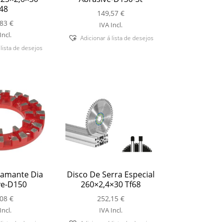
48
149,57
€
,83
€
IVA Incl.
Incl.
Adicionar á lista de desejos
 lista de desejos
iamante Dia
Disco De Serra Especial
ve-D150
260×2,4×30 Tf68
,08
€
252,15
€
Incl.
IVA Incl.