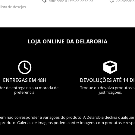
Adicionar á lista de desejos
Adicionar á
 lista de desejos
LOJA ONLINE DA DELAROBIA


ENTREGAS EM 48H
DEVOLUÇÕES ATÉ 14 D
dez de entrega na sua morada de
Troque ou devolva produtos 
preferência.
justificações.
odem não corresponder a variações do produto. A Delarobia declina qualquer
do produto. Galerias de imagens podem conter imagens com produtos e respe