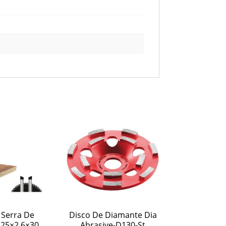
 Serra De
Disco De Diamante Dia
225×2,6×30
Abrasive-D130-St