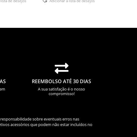
 lista de desejos
Adicionar á lista de desejos

IAS
REEMBOLSO ATÉ 30 DIAS
sem
A sua satisfação é o nosso
compromisso!
 responsabilidade sobre eventuais erros nas
tivos acessórios que podem não estar incluídos no