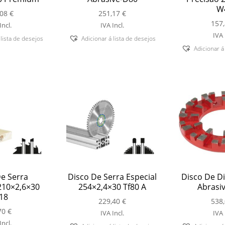
W
,08
€
251,17
€
157
Incl.
IVA Incl.
IVA 
 lista de desejos
Adicionar á lista de desejos
Adicionar á
e Serra
Disco De Serra Especial
Disco De D
210×2,6×30
254×2,4×30 Tf80 A
Abrasi
18
229,40
€
538
70
€
IVA Incl.
IVA 
Incl.