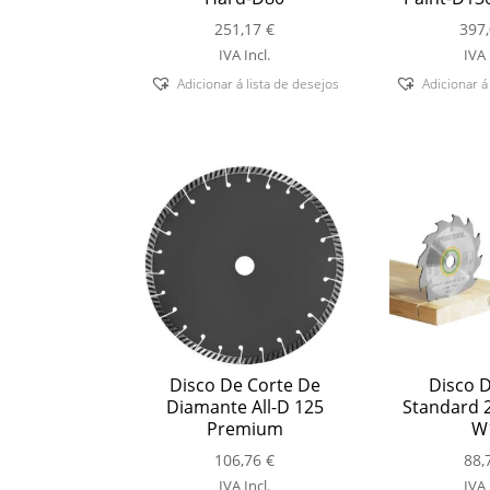
251,17
€
397
IVA Incl.
IVA 
Adicionar á lista de desejos
Adicionar á
Disco De Corte De
Disco D
Diamante All-D 125
Standard 
Premium
W
106,76
€
88,
IVA Incl.
IVA 