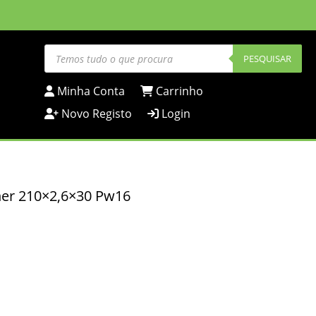
Products
search
PESQUISAR
Minha Conta
Carrinho
Novo Registo
Login
her 210×2,6×30 Pw16