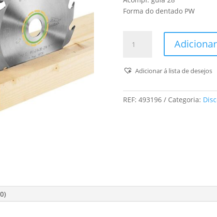
Forma do dentado PW
Quantidade
Adicionar
de
Disco
De
Adicionar á lista de desejos
Serra
Panther
REF:
493196
Categoria:
Disc
210x2,6x30
Pw16
0)