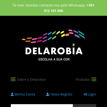
Se tiver dúvidas contacte-nos pelo Whatsapp:
+351
912 101 008
Minha Conta
Novo Registo
Login
Products