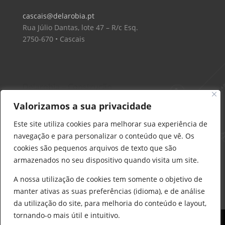
cascais@delarobia.pt
Rua Júlio Dantas, lote 47 – R/c Esq.
2750-670 • Cascais
Delarobia – Construção
912 441 514
Valorizamos a sua privacidade
construcao@delarobia.pt
Este site utiliza cookies para melhorar sua experiência de
R. António Andrade, 1171
navegação e para personalizar o conteúdo que vê. Os
2820-287 • Charneca de Caparica
cookies são pequenos arquivos de texto que são
armazenados no seu dispositivo quando visita um site.
Products
search
PESQUISAR
A nossa utilização de cookies tem somente o objetivo de
manter ativas as suas preferências (idioma), e de análise
da utilização do site, para melhoria do conteúdo e layout,
tornando-o mais útil e intuitivo.