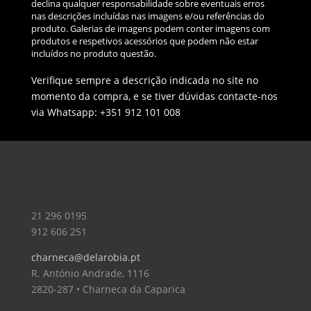
declina qualquer responsabilidade sobre eventuais erros
nas descrições incluídas nas imagens e/ou referências do
produto. Galerias de imagens podem conter imagens com
produtos e respetivos acessórios que podem não estar
incluídos no produto questão.
Verifique sempre a descrição indicada no site no
momento da compra, e se tiver dúvidas contacte-nos
via Whatsapp: +351 912 101 008
Loja – Charneca da Caparica
21 296 0195
912 606 251
charneca@delarobia.pt
R. António Andrade, 1116
2820-287 • Charneca da Caparica