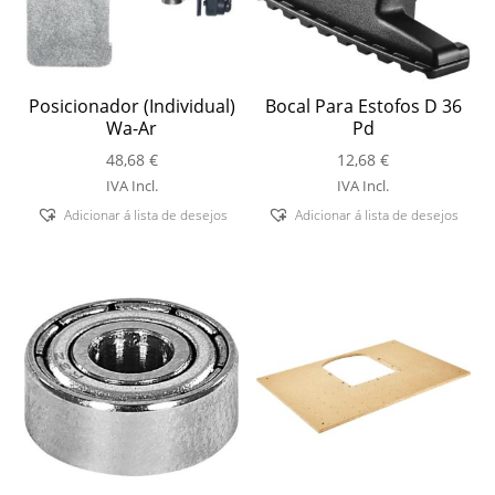
Posicionador (Individual)
Bocal Para Estofos D 36
Wa-Ar
Pd
48,68
€
12,68
€
IVA Incl.
IVA Incl.
Adicionar á lista de desejos
Adicionar á lista de desejos