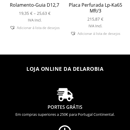
Rolamento-Guia D12,7
Placa Perfurada Lp-Ka65
Mft/3
Price
19,35
€
–
25,63
€
range:
215,87
€
IVA Incl.
19,35 €
IVA Incl.
Adicionar á lista de desejos
through
Adicionar á lista de desejos
25,63 €
LOJA ONLINE DA DELAROBIA

PORTES GRÁTIS
Em compras superiores a 250€ para Portugal Continental.