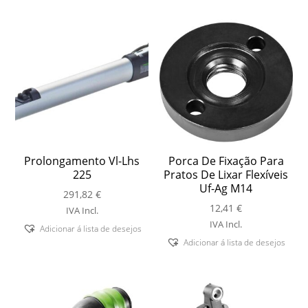
Prolongamento Vl-Lhs
Porca De Fixação Para
225
Pratos De Lixar Flexíveis
Uf-Ag M14
291,82
€
12,41
€
IVA Incl.
IVA Incl.
Adicionar á lista de desejos
Adicionar á lista de desejos