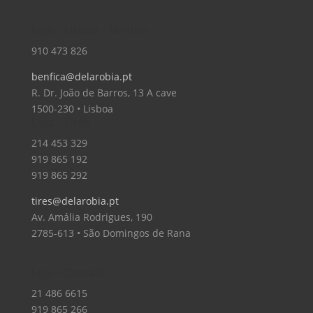
Loja – Lisboa – Benfica
910 473 826
benfica@delarobia.pt
R. Dr. João de Barros, 13 A cave
1500-230 • Lisboa
Loja – Tires
214 453 329
919 865 192
919 865 292
tires@delarobia.pt
Av. Amália Rodrigues, 190
2785-613 • São Domingos de Rana
Loja – Cascais
21 486 6615
919 865 266