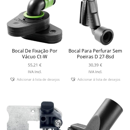
Bocal De Fixação Por
Bocal Para Perfurar Sem
Vácuo Ct-W
Poeiras D 27-Bsd
55,21
€
30,39
€
IVA Incl.
IVA Incl.
Adicionar á lista de desejos
Adicionar á lista de desejos