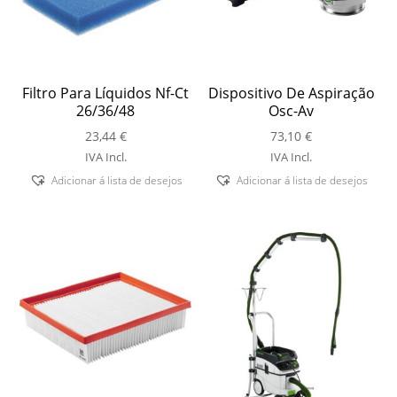
Filtro Para Líquidos Nf-Ct
Dispositivo De Aspiração
26/36/48
Osc-Av
23,44
€
73,10
€
IVA Incl.
IVA Incl.
Adicionar á lista de desejos
Adicionar á lista de desejos