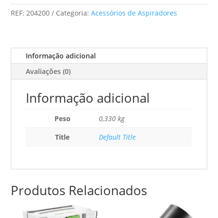
Ct
REF:
204200
Categoria:
Acessórios de Aspiradores
Mini/Midi-
2/Ct15
Informação adicional
Avaliações (0)
Informação adicional
Peso
0,330 kg
Title
Default Title
Produtos Relacionados