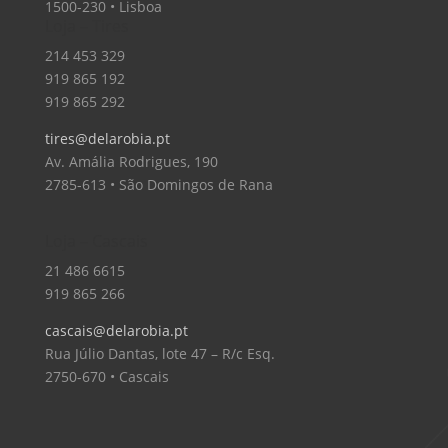
1500-230 • Lisboa
Loja – Tires
214 453 329
919 865 192
919 865 292
tires@delarobia.pt
Av. Amália Rodrigues, 190
2785-613 • São Domingos de Rana
Loja – Cascais
21 486 6615
919 865 266
cascais@delarobia.pt
Rua Júlio Dantas, lote 47 – R/c Esq.
2750-670 • Cascais