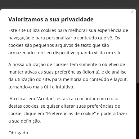
Delarobia – Construção
912 441 514
Valorizamos a sua privacidade
construcao@delarobia.pt
Este site utiliza cookies para melhorar sua experiência de
R. António Andrade, 1171
navegação e para personalizar o conteúdo que vê. Os
2820-287 • Charneca de Caparica
cookies são pequenos arquivos de texto que são
armazenados no seu dispositivo quando visita um site.
Products
search
PESQUISAR
A nossa utilização de cookies tem somente o objetivo de
manter ativas as suas preferências (idioma), e de análise
da utilização do site, para melhoria do conteúdo e layout,
tornando-o mais útil e intuitivo.
Ao clicar em "Aceitar", estará a concordar com o uso
destas cookies, se quiser alterar suas preferências de
cookie, clique em "Preferências de cookie" e poderá fazer
0
© All Copyright 2025 by Delarobia.pt
a sua definição.
Desenvolvidor por:
Tecnologias Imaginadas
Obrigado.