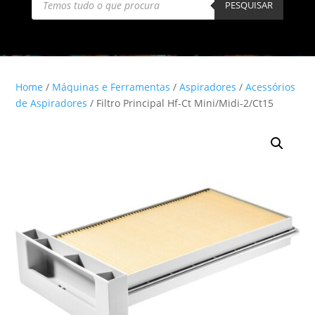
search
PESQUISAR
Home
/
Máquinas e Ferramentas
/
Aspiradores
/
Acessórios
de Aspiradores
/ Filtro Principal Hf-Ct Mini/Midi-2/Ct15