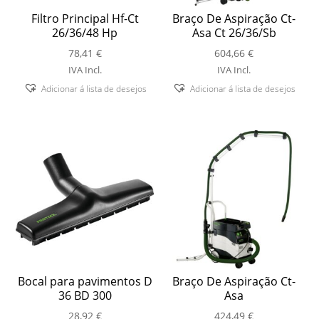
Filtro Principal Hf-Ct
Braço De Aspiração Ct-
26/36/48 Hp
Asa Ct 26/36/Sb
78,41
€
604,66
€
IVA Incl.
IVA Incl.
Adicionar á lista de desejos
Adicionar á lista de desejos
Bocal para pavimentos D
Braço De Aspiração Ct-
36 BD 300
Asa
28,92
€
424,49
€