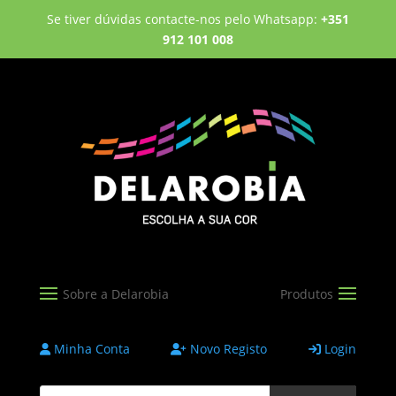
Se tiver dúvidas contacte-nos pelo Whatsapp:
+351
912 101 008
Minha Conta
Novo Registo
Login
Products