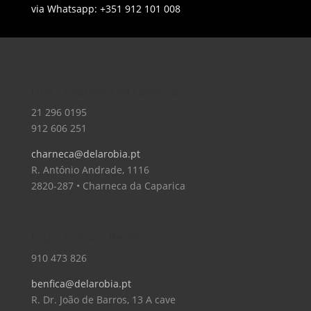
via Whatsapp: +351 912 101 008
Loja – Charneca da Caparica
21 296 0195
912 606 251
charneca@delarobia.pt
R. António Andrade, 1116
2820-287 • Charneca da Caparica
Loja – Lisboa – Benfica
910 473 826
benfica@delarobia.pt
R. Dr. João de Barros, 13 A cave