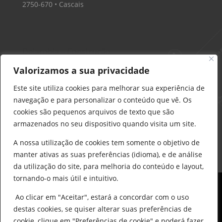
2750-670 • Cascais
Delarobia – Construção
912 441 514
Valorizamos a sua privacidade
construcao@delarobia.pt
Este site utiliza cookies para melhorar sua experiência de
R. António Andrade, 1171
navegação e para personalizar o conteúdo que vê. Os
2820-287 • Charneca de Caparica
cookies são pequenos arquivos de texto que são
armazenados no seu dispositivo quando visita um site.
Products
search
PESQUISAR
A nossa utilização de cookies tem somente o objetivo de
manter ativas as suas preferências (idioma), e de análise
da utilização do site, para melhoria do conteúdo e layout,
tornando-o mais útil e intuitivo.
Ao clicar em "Aceitar", estará a concordar com o uso
destas cookies, se quiser alterar suas preferências de
cookie, clique em "Preferências de cookie" e poderá fazer