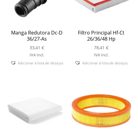
Manga Redutora Dc-D
Filtro Principal Hf-Ct
36/27-As
26/36/48 Hp
33,41
€
78,41
€
IVA Incl.
IVA Incl.
Adicionar á lista de desejos
Adicionar á lista de desejos