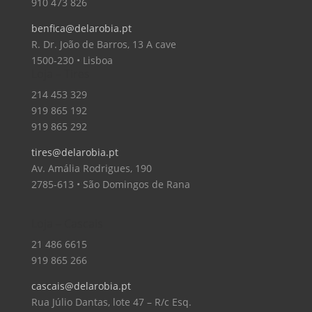
910 473 826
benfica@delarobia.pt
R. Dr. João de Barros, 13 A cave
1500-230 • Lisboa
Loja – Tires
214 453 329
919 865 192
919 865 292
tires@delarobia.pt
Av. Amália Rodrigues, 190
2785-613 • São Domingos de Rana
Loja – Cascais
21 486 6615
919 865 266
cascais@delarobia.pt
Rua Júlio Dantas, lote 47 – R/c Esq.