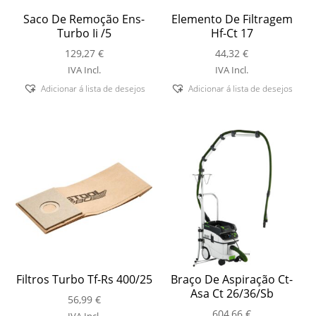
Saco De Remoção Ens-
Elemento De Filtragem
Turbo Ii /5
Hf-Ct 17
129,27
€
44,32
€
IVA Incl.
IVA Incl.
Adicionar á lista de desejos
Adicionar á lista de desejos
Filtros Turbo Tf-Rs 400/25
Braço De Aspiração Ct-
Asa Ct 26/36/Sb
56,99
€
604,66
€
IVA Incl.