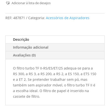
Turbo
Adicionar á lista de desejos
Tf
Ii-
REF:
487871
Categoria:
Acessórios de Aspiradores
Rs/Es/Et/25
Descrição
Informação adicional
Avaliações (0)
O filtro turbo TF II-RS/ES/ET/25 adequa-se para a
RS 300, a RS 3, a RS 200, a RS 2, a ES 150, a ETS 150
e a ET 2. Se pretender trabalhar sem pó, mas
também sem aspirador móvel, o filtro turbo TF II é
a escolha ideal. O filtro de papel é inserido na
cassete de filtro.