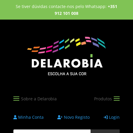
Se tiver dúvidas contacte-nos pelo Whatsapp:
+351
912 101 008
Minha Conta
Novo Registo
Login
Products