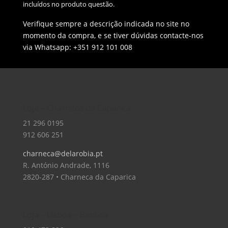
incluídos no produto questão.
Verifique sempre a descrição indicada no site no
momento da compra, e se tiver dúvidas contacte-nos
via Whatsapp: +351 912 101 008
Loja – Charneca da Caparica
21 296 0195
912 606 251
charneca@delarobia.pt
R. António Andrade, 1116
2820-287 • Charneca da Caparica
Loja – Lisboa – Benfica