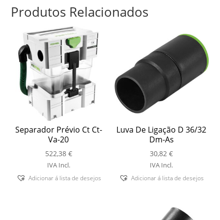
Produtos Relacionados
Separador Prévio Ct Ct-
Luva De Ligação D 36/32
Va-20
Dm-As
522,38
€
30,82
€
IVA Incl.
IVA Incl.
Adicionar á lista de desejos
Adicionar á lista de desejos