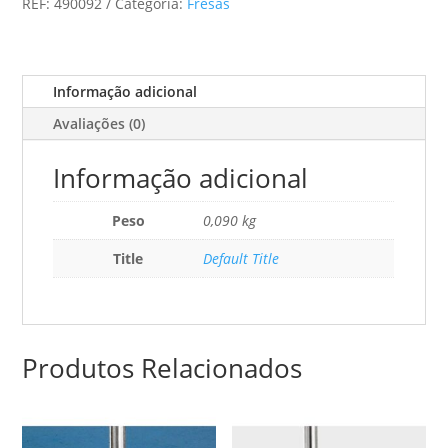
REF:
490092
Categoria:
Fresas
R2-
Ofk
500
Informação adicional
Avaliações (0)
Informação adicional
Peso
0,090 kg
Title
Default Title
Produtos Relacionados