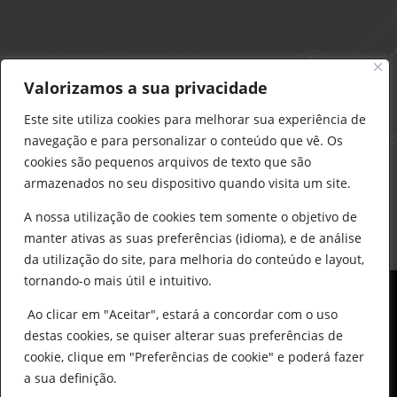
Delarobia – Construção
912 441 514
Valorizamos a sua privacidade
construcao@delarobia.pt
Este site utiliza cookies para melhorar sua experiência de
R. António Andrade, 1171
navegação e para personalizar o conteúdo que vê. Os
2820-287 • Charneca de Caparica
cookies são pequenos arquivos de texto que são
armazenados no seu dispositivo quando visita um site.
Products
search
PESQUISAR
A nossa utilização de cookies tem somente o objetivo de
manter ativas as suas preferências (idioma), e de análise
da utilização do site, para melhoria do conteúdo e layout,
tornando-o mais útil e intuitivo.
Ao clicar em "Aceitar", estará a concordar com o uso
destas cookies, se quiser alterar suas preferências de
cookie, clique em "Preferências de cookie" e poderá fazer
0
© All Copyright 2025 by Delarobia.pt
a sua definição.
Desenvolvidor por:
Tecnologias Imaginadas