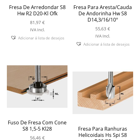
Fresa De Arredondar S8
Fresa Para Aresta/Cauda
Hw R2 D20-Kl Ofk
De Andorinha Hw S8
D14,3/16/10°
81,97
€
55,63
€
IVA Incl.
IVA Incl.
Adicionar á lista de desejos
Adicionar á lista de desejos
Fuso De Fresa Com Cone
S8 1,5-5 Kl28
Fresa Para Ranhuras
Helicoidais Hs Spi S8
56,46
€