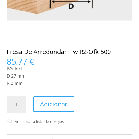
Fresa De Arredondar Hw R2-Ofk 500
85,77
€
IVA Incl.
D 27 mm
R 2 mm
Quantidade
Adicionar
de
Fresa
De
Adicionar á lista de desejos
Arredondar
Hw