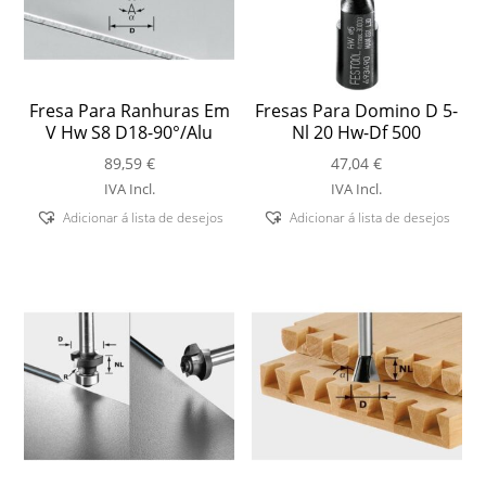
Fresa Para Ranhuras Em
Fresas Para Domino D 5-
V Hw S8 D18-90°/Alu
Nl 20 Hw-Df 500
89,59
€
47,04
€
IVA Incl.
IVA Incl.
Adicionar á lista de desejos
Adicionar á lista de desejos