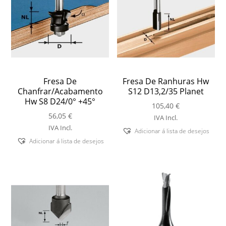
Fresa De
Fresa De Ranhuras Hw
Chanfrar/Acabamento
S12 D13,2/35 Planet
Hw S8 D24/0° +45°
105,40
€
56,05
€
IVA Incl.
IVA Incl.
Adicionar á lista de desejos
Adicionar á lista de desejos