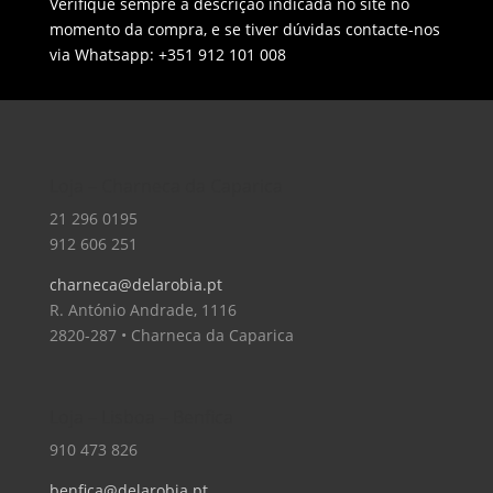
Verifique sempre a descrição indicada no site no
momento da compra, e se tiver dúvidas contacte-nos
via Whatsapp: +351 912 101 008
Loja – Charneca da Caparica
21 296 0195
912 606 251
charneca@delarobia.pt
R. António Andrade, 1116
2820-287 • Charneca da Caparica
Loja – Lisboa – Benfica
910 473 826
benfica@delarobia.pt