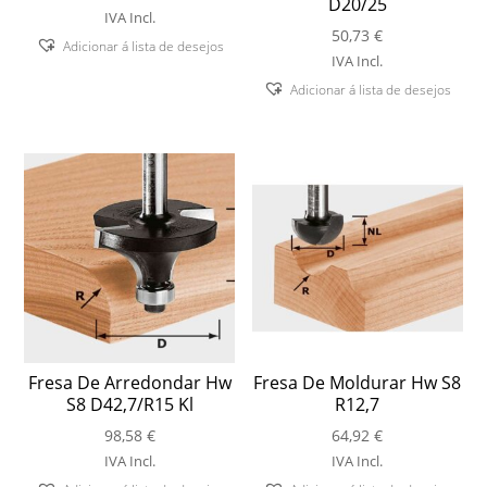
D20/25
IVA Incl.
50,73
€
Adicionar á lista de desejos
IVA Incl.
Adicionar á lista de desejos
Fresa De Arredondar Hw
Fresa De Moldurar Hw S8
S8 D42,7/R15 Kl
R12,7
98,58
€
64,92
€
IVA Incl.
IVA Incl.