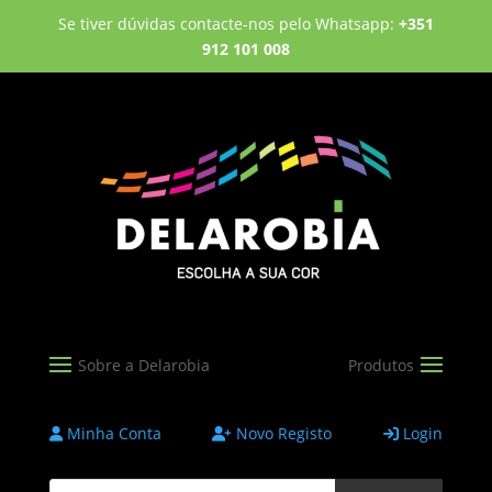
Se tiver dúvidas contacte-nos pelo Whatsapp:
+351
912 101 008
Minha Conta
Novo Registo
Login
Products