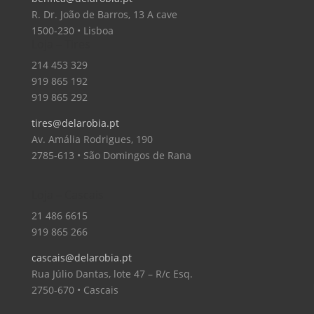
R. Dr. João de Barros, 13 A cave
1500-230 • Lisboa
Loja – Tires
214 453 329
919 865 192
919 865 292
tires@delarobia.pt
Av. Amália Rodrigues, 190
2785-613 • São Domingos de Rana
Loja – Cascais
21 486 6615
919 865 266
cascais@delarobia.pt
Rua Júlio Dantas, lote 47 – R/c Esq.
2750-670 • Cascais