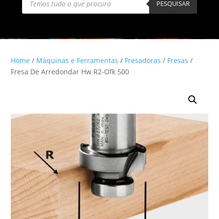
search
PESQUISAR
Home
/
Máquinas e Ferramentas
/
Fresadoras
/
Fresas
/
Fresa De Arredondar Hw R2-Ofk 500