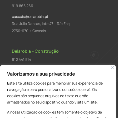
919 865 266
cascais@delarobia.pt
Rua Júlio Dantas, lote 47 – R/c Esq.
2750-670 • Cascais
Delarobia – Construção
912 441 514
construcao@delarobia.pt
Valorizamos a sua privacidade
R. António Andrade, 1171
Este site utiliza cookies para melhorar sua experiência de
2820-287 • Charneca de Caparica
navegação e para personalizar o conteúdo que vê. Os
cookies são pequenos arquivos de texto que são
Products
PESQUISAR
search
armazenados no seu dispositivo quando visita um site.
A nossa utilização de cookies tem somente o objetivo de