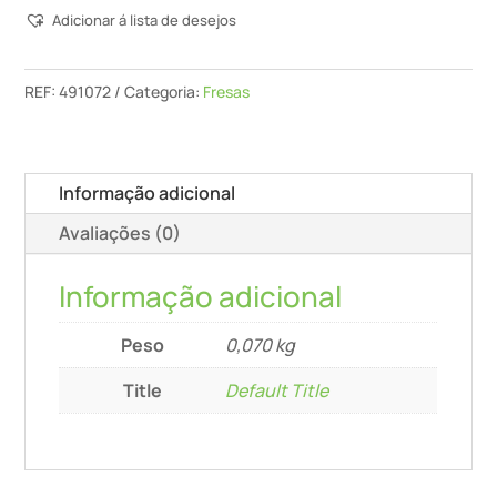
Adicionar á lista de desejos
Para
Ferragens
Hw
REF:
491072
Categoria:
Fresas
S8
D20
Informação adicional
Avaliações (0)
Informação adicional
Peso
0,070 kg
Title
Default Title