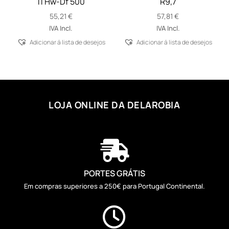
11 Hw-Df 500
R9,7
55,21
€
57,81
€
IVA Incl.
IVA Incl.
Adicionar á lista de desejos
Adicionar á lista de desejos
LOJA ONLINE DA DELAROBIA

PORTES GRÁTIS
Em compras superiores a 250€ para Portugal Continental.
