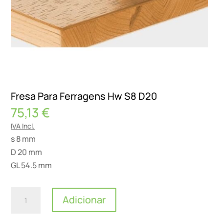
Fresa Para Ferragens Hw S8 D20
75,13
€
IVA Incl.
s 8 mm
D 20 mm
GL 54.5 mm
Quantidade
Adicionar
de
Fresa