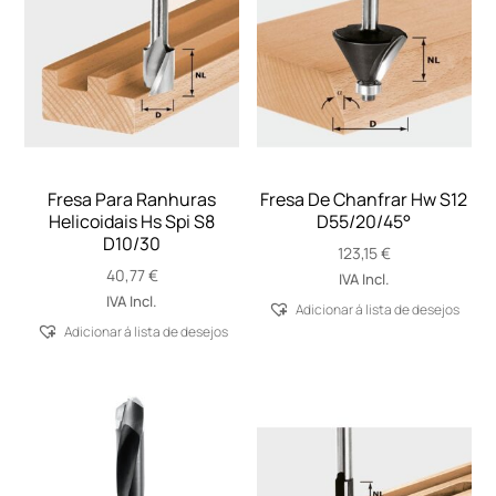
Fresa Para Ranhuras
Fresa De Chanfrar Hw S12
Helicoidais Hs Spi S8
D55/20/45°
D10/30
123,15
€
40,77
€
IVA Incl.
IVA Incl.
Adicionar á lista de desejos
Adicionar á lista de desejos