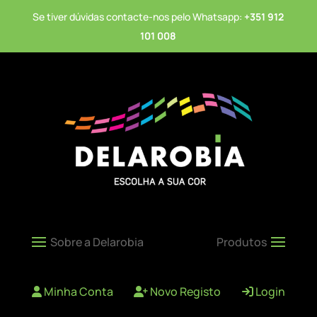
Se tiver dúvidas contacte-nos pelo Whatsapp:
+351 912
101 008
Minha Conta
Novo Registo
Login