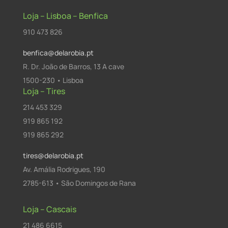
Loja – Lisboa – Benfica
910 473 826
benfica@delarobia.pt
R. Dr. João de Barros, 13 A cave
1500-230 • Lisboa
Loja – Tires
214 453 329
919 865 192
919 865 292
tires@delarobia.pt
Av. Amália Rodrigues, 190
2785-613 • São Domingos de Rana
Loja – Cascais
21 486 6615