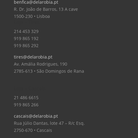
benfica@delarobia.pt
R. Dr. João de Barros, 13 A cave
1500-230 • Lisboa
Loja – Tires
214 453 329
919 865 192
919 865 292
tires@delarobia.pt
Av. Amália Rodrigues, 190
2785-613 • São Domingos de Rana
Loja – Cascais
21 486 6615
919 865 266
cascais@delarobia.pt
Rua Júlio Dantas, lote 47 – R/c Esq.
2750-670 • Cascais