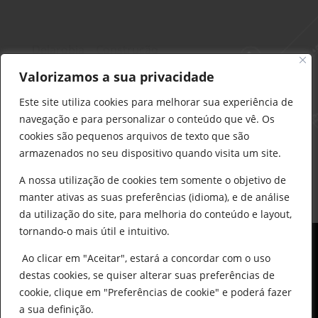
Delarobia – Construção
912 441 514
Valorizamos a sua privacidade
construcao@delarobia.pt
Este site utiliza cookies para melhorar sua experiência de
R. António Andrade, 1171
navegação e para personalizar o conteúdo que vê. Os
2820-287 • Charneca de Caparica
cookies são pequenos arquivos de texto que são
armazenados no seu dispositivo quando visita um site.
Products
search
PESQUISAR
A nossa utilização de cookies tem somente o objetivo de
manter ativas as suas preferências (idioma), e de análise
da utilização do site, para melhoria do conteúdo e layout,
tornando-o mais útil e intuitivo.
Ao clicar em "Aceitar", estará a concordar com o uso
destas cookies, se quiser alterar suas preferências de
cookie, clique em "Preferências de cookie" e poderá fazer
0
© All Copyright 2025 by Delarobia.pt
a sua definição.