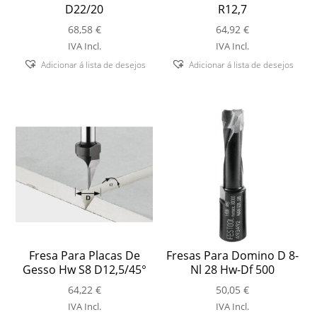
D22/20
R12,7
68,58
€
64,92
€
IVA Incl.
IVA Incl.
Adicionar á lista de desejos
Adicionar á lista de desejos
Fresa Para Placas De
Fresas Para Domino D 8-
Gesso Hw S8 D12,5/45°
Nl 28 Hw-Df 500
64,22
€
50,05
€
IVA Incl.
IVA Incl.