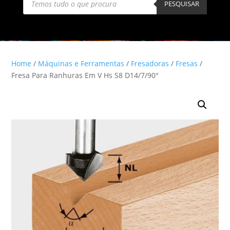
search
PESQUISAR
Home
/
Máquinas e Ferramentas
/
Fresadoras
/
Fresas
/
Fresa Para Ranhuras Em V Hs S8 D14/7/90°