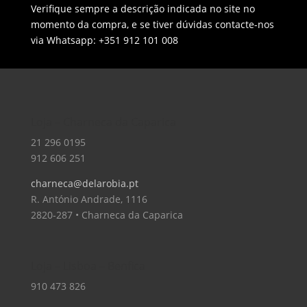
Verifique sempre a descrição indicada no site no
momento da compra, e se tiver dúvidas contacte-nos
via Whatsapp: +351 912 101 008
Loja – Charneca da Caparica
21 296 0195
912 606 251
charneca@delarobia.pt
R. António Andrade, 1116
2820-287 • Charneca da Caparica
Loja – Lisboa – Benfica
910 473 826