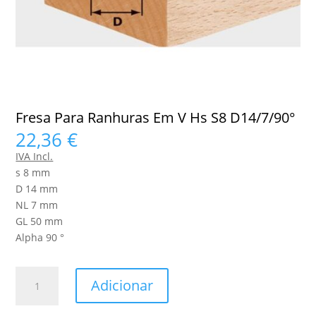
Fresa Para Ranhuras Em V Hs S8 D14/7/90°
22,36
€
IVA Incl.
s 8 mm
D 14 mm
NL 7 mm
GL 50 mm
Alpha 90 °
Quantidade
Adicionar
de
Fresa