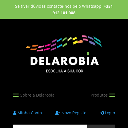
Se tiver dúvidas contacte-nos pelo Whatsapp:
+351
912 101 008
Minha Conta
Novo Registo
Login
Products