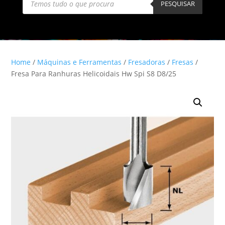
search
PESQUISAR
Home
/
Máquinas e Ferramentas
/
Fresadoras
/
Fresas
/
Fresa Para Ranhuras Helicoidais Hw Spi S8 D8/25