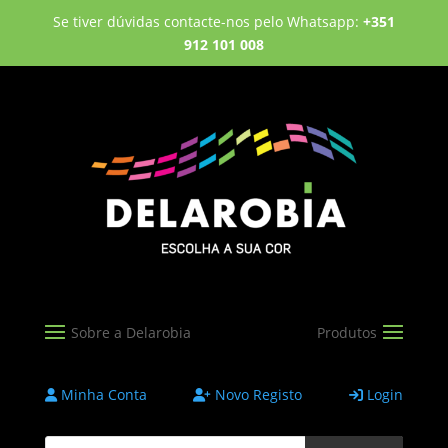
Se tiver dúvidas contacte-nos pelo Whatsapp:
+351
912 101 008
Minha Conta
Novo Registo
Login
Products