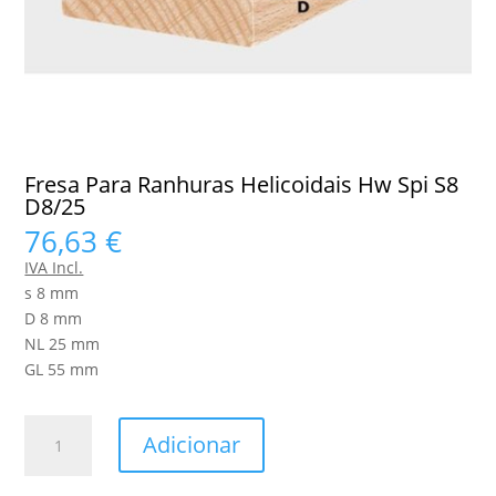
Fresa Para Ranhuras Helicoidais Hw Spi S8
D8/25
76,63
€
IVA Incl.
s 8 mm
D 8 mm
NL 25 mm
GL 55 mm
Quantidade
Adicionar
de
Fresa