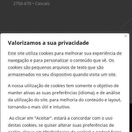
2750-670 • Cascais
Delarobia – Construção
912 441 514
Valorizamos a sua privacidade
construcao@delarobia.pt
Este site utiliza cookies para melhorar sua experiência de
R. António Andrade, 1171
navegação e para personalizar o conteúdo que vê. Os
2820-287 • Charneca de Caparica
cookies são pequenos arquivos de texto que são
armazenados no seu dispositivo quando visita um site.
Products
search
PESQUISAR
A nossa utilização de cookies tem somente o objetivo de
manter ativas as suas preferências (idioma), e de análise
da utilização do site, para melhoria do conteúdo e layout,
tornando-o mais útil e intuitivo.
Ao clicar em "Aceitar", estará a concordar com o uso
destas cookies, se quiser alterar suas preferências de