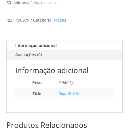
Para
Adicionar á lista de desejos
Ranhuras
Helicoidais
REF:
490979
Categoria:
Fresas
Hw
Spi
S8
D8/25
Informação adicional
Avaliações (0)
Informação adicional
Peso
0,060 kg
Title
Default Title
Produtos Relacionados