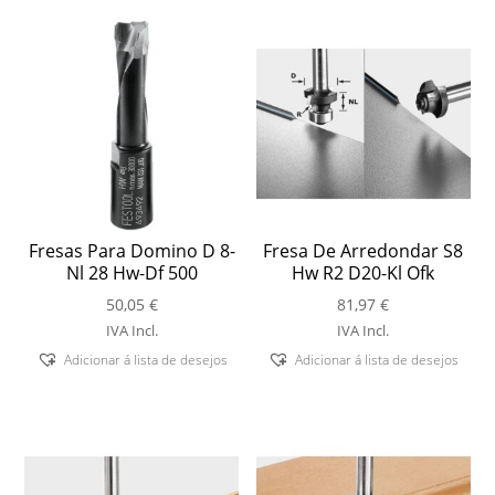
Fresas Para Domino D 8-
Fresa De Arredondar S8
Nl 28 Hw-Df 500
Hw R2 D20-Kl Ofk
50,05
€
81,97
€
IVA Incl.
IVA Incl.
Adicionar á lista de desejos
Adicionar á lista de desejos