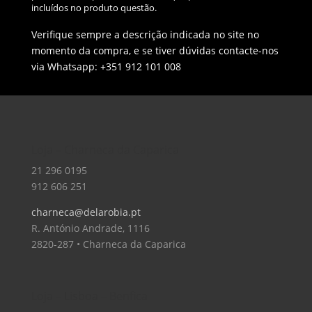
incluídos no produto questão.
Verifique sempre a descrição indicada no site no
momento da compra, e se tiver dúvidas contacte-nos
via Whatsapp: +351 912 101 008
Loja – Charneca da Caparica
21 296 0195
912 606 251
charneca@delarobia.pt
R. António Andrade, 1116
2820-287 • Charneca da Caparica
Loja – Lisboa – Benfica