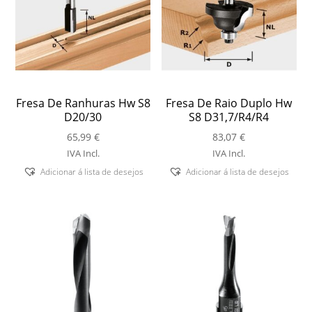
Fresa De Ranhuras Hw S8
Fresa De Raio Duplo Hw
D20/30
S8 D31,7/R4/R4
65,99
€
83,07
€
IVA Incl.
IVA Incl.
Adicionar á lista de desejos
Adicionar á lista de desejos