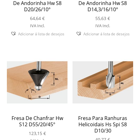
De Andorinha Hw S8
De Andorinha Hw S8
D20/26/10°
D14,3/16/10°
64,64
€
55,63
€
IVA Incl.
IVA Incl.
Adicionar á lista de desejos
Adicionar á lista de desejos
Fresa De Chanfrar Hw
Fresa Para Ranhuras
S12 D55/20/45°
Helicoidais Hs Spi S8
D10/30
123,15
€
40,77
€