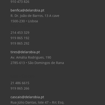
910 473 826
benfica@delarobia.pt
R. Dr. João de Barros, 13 A cave
1500-230 • Lisboa
Loja – Tires
214 453 329
919 865 192
919 865 292
tires@delarobia.pt
Av. Amália Rodrigues, 190
2785-613 • São Domingos de Rana
Loja – Cascais
21 486 6615
919 865 266
cascais@delarobia.pt
Rua Júlio Dantas, lote 47 – R/c Esq.