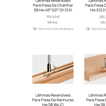
Lâminas Reversíveis
Lâminas R
Para Fresa De Chanfrar
Para Fresa 
S8 Hw 45° D27 12×12 Kl
Hw S12 D
159,69
€
280
IVA Incl.
IVA 
Adicionar á lista de desejos
Adicionar á
Lâminas Reversíveis
Lâminas R
Para Fresa De Ranhuras
Para Fresa 
Hw S8 Wp Z1
Hw S8 