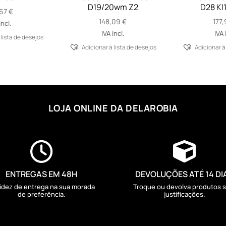
D19/20wm Z2
D28 Kl1
,67
€
148,09
€
177
Incl.
IVA Incl.
IVA 
 lista de desejos
Adicionar á lista de desejos
Adicionar á
LOJA ONLINE DA DELAROBIA


ENTREGAS EM 48H
DEVOLUÇÕES ATÉ 14 DI
idez de entrega na sua morada
Troque ou devolva produtos 
de preferência.
justificações.