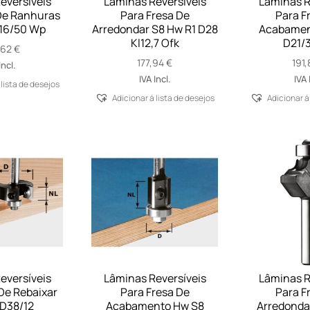
eversíveis
Lâminas Reversíveis
Lâminas R
De Ranhuras
Para Fresa De
Para F
16/50 Wp
Arredondar S8 Hw R1 D28
Acabamen
Kl12,7 Ofk
D21/
,62
€
177,94
€
191
Incl.
IVA Incl.
IVA 
 lista de desejos
Adicionar á lista de desejos
Adicionar á
eversíveis
Lâminas Reversíveis
Lâminas R
De Rebaixar
Para Fresa De
Para F
D38/12
Acabamento Hw S8
Arredonda