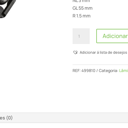
NL 3 mm
GL 55 mm
R 1.5 mm
Quantidade
Adicionar
de
Lâminas
Adicionar á lista de desejos
Reversíveis
Para
Fresa
REF:
499810
Categoria:
Lâmi
De
Arredondar
S8
Hw
R1,5
D28
es (0)
Kl12,7