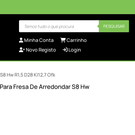
Products
PESQUISAR
search
Minha Conta
Carrinho
Novo Registo
Login
S8 Hw R1,5 D28 Kl12,7 Ofk
 Para Fresa De Arredondar S8 Hw