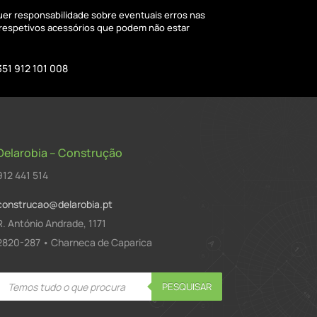
quer responsabilidade sobre eventuais erros nas
 respetivos acessórios que podem não estar
351 912 101 008
Delarobia – Construção
912 441 514
construcao@delarobia.pt
R. António Andrade, 1171
2820-287 • Charneca de Caparica
Products
PESQUISAR
search