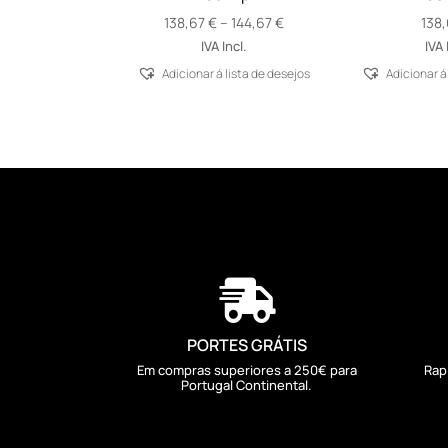
Price
138,67
€
–
144,67
€
138
range:
IVA Incl.
IVA 
138,67 €
Adicionar á lista de desejos
Adicionar á
through
144,67 €

PORTES GRÁTIS
Em compras superiores a 250€ para
Rap
Portugal Continental.