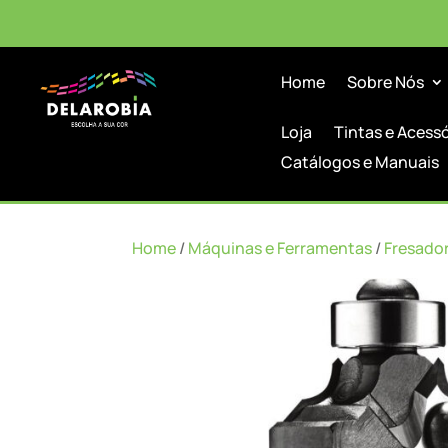
Home
Sobre Nós
Loja
Tintas e Acess
Catálogos e Manuais
Home
/
Máquinas e Ferramentas
/
Fresado