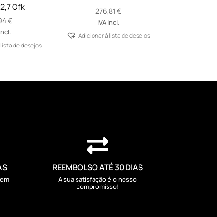
2,7 Ofk
276,81
€
,94
€
IVA Incl.
Incl.
Adicionar á lista de desejos
 lista de desejos

AS
REEMBOLSO ATÉ 30 DIAS
sem
A sua satisfação é o nosso
compromisso!