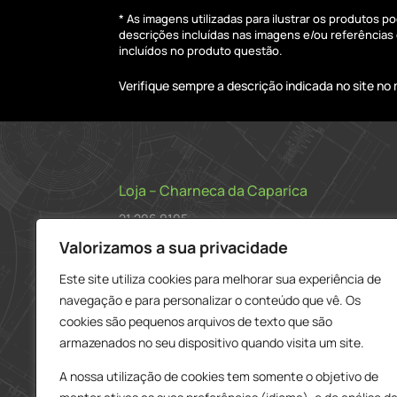
* As imagens utilizadas para ilustrar os produtos 
descrições incluídas nas imagens e/ou referência
incluídos no produto questão.
Verifique sempre a descrição indicada no site n
Loja – Charneca da Caparica
21 296 0195
912 606 251
Valorizamos a sua privacidade
charneca@delarobia.pt
Este site utiliza cookies para melhorar sua experiência de
navegação e para personalizar o conteúdo que vê. Os
R. António Andrade, 1116
cookies são pequenos arquivos de texto que são
2820-287 • Charneca da Caparica
armazenados no seu dispositivo quando visita um site.
Loja – Tires
A nossa utilização de cookies tem somente o objetivo de
214 453 329