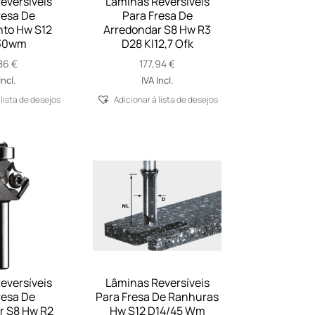
eversíveis
Lâminas Reversíveis
resa De
Para Fresa De
to Hw S12
Arredondar S8 Hw R3
30wm
D28 Kl12,7 Ofk
,86
€
177,94
€
Incl.
IVA Incl.
 lista de desejos
Adicionar á lista de desejos
eversíveis
Lâminas Reversíveis
resa De
Para Fresa De Ranhuras
r S8 Hw R2
Hw S12 D14/45 Wm