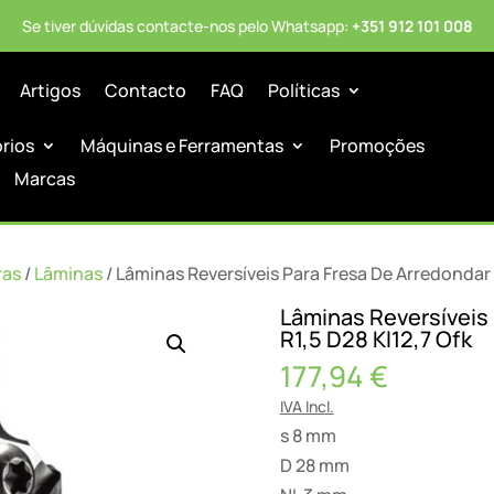
Se tiver dúvidas contacte-nos pelo Whatsapp:
+351 912 101 008
Artigos
Contacto
FAQ
Políticas
órios
Máquinas e Ferramentas
Promoções
Marcas
ras
/
Lâminas
/ Lâminas Reversíveis Para Fresa De Arredondar 
Lâminas Reversíveis
R1,5 D28 Kl12,7 Ofk
177,94
€
IVA Incl.
s 8 mm
D 28 mm