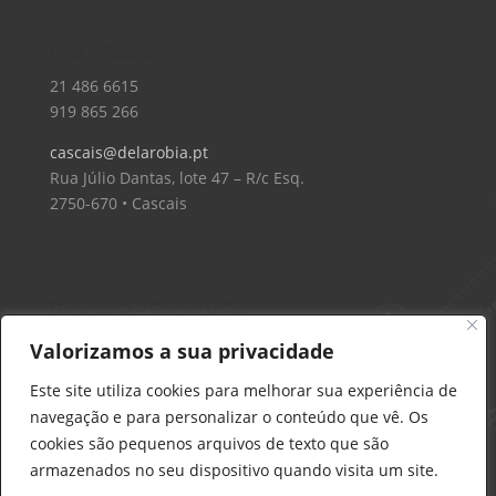
Loja – Cascais
21 486 6615
919 865 266
cascais@delarobia.pt
Rua Júlio Dantas, lote 47 – R/c Esq.
2750-670 • Cascais
Delarobia – Construção
912 441 514
Valorizamos a sua privacidade
construcao@delarobia.pt
Este site utiliza cookies para melhorar sua experiência de
R. António Andrade, 1171
navegação e para personalizar o conteúdo que vê. Os
2820-287 • Charneca de Caparica
cookies são pequenos arquivos de texto que são
armazenados no seu dispositivo quando visita um site.
Products