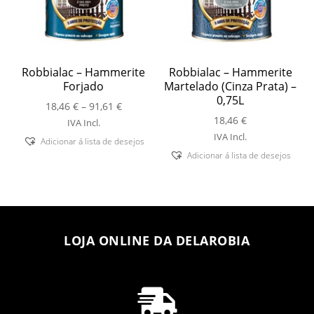
Robbialac – Hammerite
Robbialac – Hammerite
Forjado
Martelado (Cinza Prata) –
0,75L
Price
18,46
€
–
91,61
€
range:
18,46
€
IVA Incl.
18,46 €
IVA Incl.
Adicionar á lista de desejos
through
Adicionar á lista de desejos
91,61 €
LOJA ONLINE DA DELAROBIA
