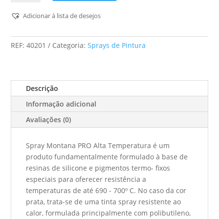
Montana
-
Adicionar á lista de desejos
Spray
PRO
REF:
40201
Categoria:
Sprays de Pintura
Alta
Temperatura
-
Preto
Descrição
Informação adicional
Avaliações (0)
Spray Montana PRO Alta Temperatura é um
produto fundamentalmente formulado à base de
resinas de silicone e pigmentos termo- fixos
especiais para oferecer resistência a
temperaturas de até 690 - 700º C. No caso da cor
prata, trata-se de uma tinta spray resistente ao
calor, formulada principalmente com polibutileno,