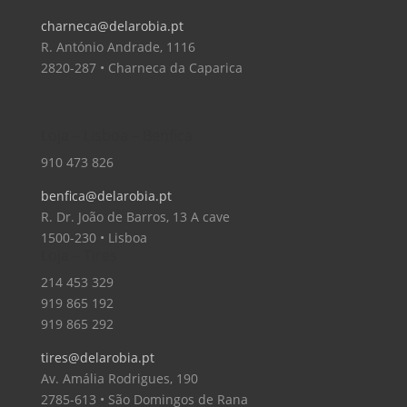
charneca@delarobia.pt
R. António Andrade, 1116
2820-287 • Charneca da Caparica
Loja – Lisboa – Benfica
910 473 826
benfica@delarobia.pt
R. Dr. João de Barros, 13 A cave
1500-230 • Lisboa
Loja – Tires
214 453 329
919 865 192
919 865 292
tires@delarobia.pt
Av. Amália Rodrigues, 190
2785-613 • São Domingos de Rana