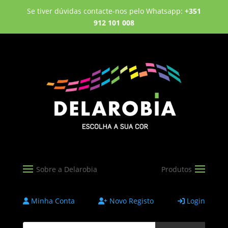
Se tiver dúvidas contacte-nos pelo Whatsapp:
+351
912 101 008
Minha Conta
Novo Registo
Login
Products