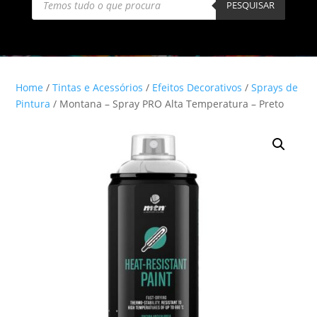
search
PESQUISAR
Home
/
Tintas e Acessórios
/
Efeitos Decorativos
/
Sprays de
Pintura
/ Montana – Spray PRO Alta Temperatura – Preto