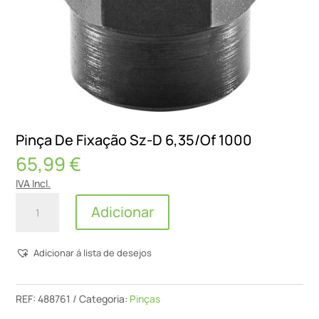
Pinça De Fixação Sz-D 6,35/Of 1000
65,99
€
IVA Incl.
Quantidade
Adicionar
de
Pinça
Adicionar á lista de desejos
De
Fixação
Sz-
REF:
488761
Categoria:
Pinças
D