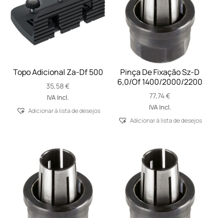
Topo Adicional Za-Df 500
Pinça De Fixação Sz-D
6,0/Of 1400/2000/2200
35,58
€
77,74
€
IVA Incl.
IVA Incl.
Adicionar á lista de desejos
Adicionar á lista de desejos