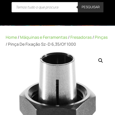
Products
PESQUISAR
search
Home
/
Máquinas e Ferramentas
/
Fresadoras
/
Pinças
/ Pinça De Fixação Sz-D 6,35/Of 1000