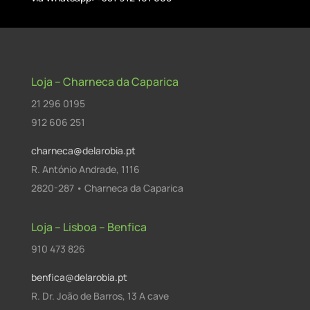
Loja – Charneca da Caparica
21 296 0195
912 606 251
charneca@delarobia.pt
R. António Andrade, 1116
2820-287 • Charneca da Caparica
Loja – Lisboa – Benfica
910 473 826
benfica@delarobia.pt
R. Dr. João de Barros, 13 A cave