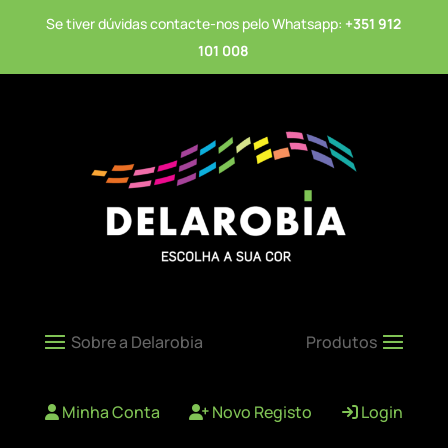
Se tiver dúvidas contacte-nos pelo Whatsapp:
+351 912
101 008
Minha Conta
Novo Registo
Login