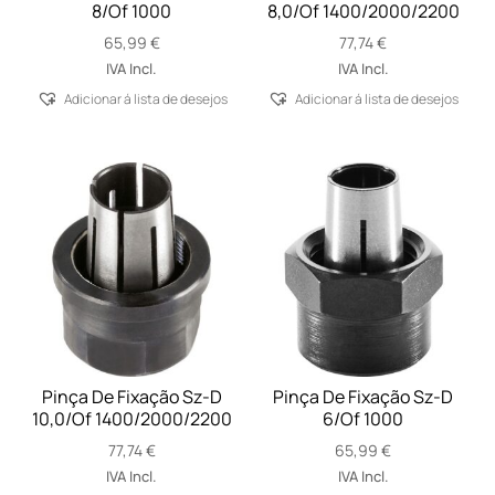
8/Of 1000
8,0/Of 1400/2000/2200
65,99
€
77,74
€
IVA Incl.
IVA Incl.
Adicionar á lista de desejos
Adicionar á lista de desejos
Pinça De Fixação Sz-D
Pinça De Fixação Sz-D
10,0/Of 1400/2000/2200
6/Of 1000
77,74
€
65,99
€
IVA Incl.
IVA Incl.