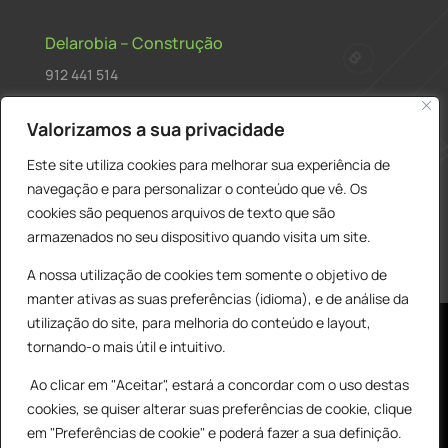
Delarobia – Construção
912 441 514
construcao@delarobia.pt
Valorizamos a sua privacidade
R. António Andrade, 1171
Este site utiliza cookies para melhorar sua experiência de
2820-287 • Charneca de Caparica
navegação e para personalizar o conteúdo que vê. Os
cookies são pequenos arquivos de texto que são
Products
PESQUISAR
search
armazenados no seu dispositivo quando visita um site.
A nossa utilização de cookies tem somente o objetivo de
manter ativas as suas preferências (idioma), e de análise da
utilização do site, para melhoria do conteúdo e layout,
tornando-o mais útil e intuitivo.
Ao clicar em "Aceitar", estará a concordar com o uso destas
cookies, se quiser alterar suas preferências de cookie, clique
© All Copyright 2025 by Delarobia.pt
0
em "Preferências de cookie" e poderá fazer a sua definição.