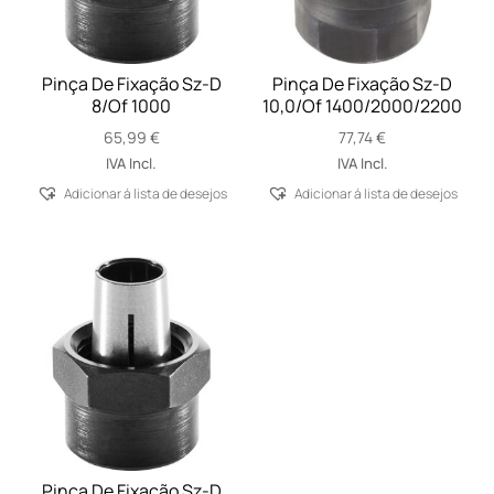
Pinça De Fixação Sz-D
Pinça De Fixação Sz-D
8/Of 1000
10,0/Of 1400/2000/2200
65,99
€
77,74
€
IVA Incl.
IVA Incl.
Adicionar á lista de desejos
Adicionar á lista de desejos
Pinça De Fixação Sz-D