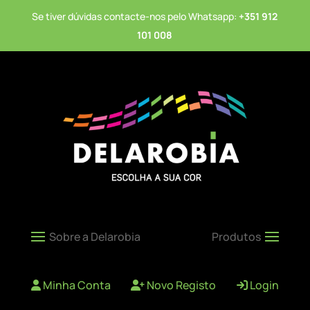
Se tiver dúvidas contacte-nos pelo Whatsapp:
+351 912
101 008
Minha Conta
Novo Registo
Login