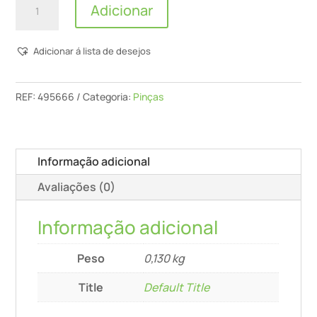
Adicionar
de
Topo
Adicionar á lista de desejos
Adicional
Za-
Df
REF:
495666
Categoria:
Pinças
500
Informação adicional
Avaliações (0)
Informação adicional
Peso
0,130 kg
Title
Default Title