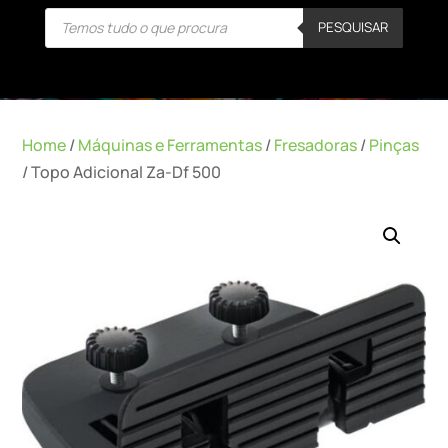
Products
PESQUISAR
search
Home
/
Máquinas e Ferramentas
/
Fresadoras
/
Pinças
/ Topo Adicional Za-Df 500