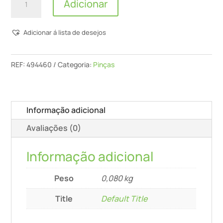
Adicionar
de
Pinça
Adicionar á lista de desejos
De
Fixação
Sz-
REF:
494460
Categoria:
Pinças
D
8,0/Of
1400/2000/2200
Informação adicional
Avaliações (0)
Informação adicional
Peso
0,080 kg
Title
Default Title