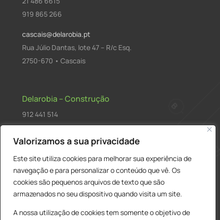
21 486 6615
919 865 266
cascais@delarobia.pt
Rua Júlio Dantas, lote 47 – R/c Esq.
2750-670 • Cascais
Delarobia – Construção
912 441 514
construcao@delarobia.pt
Valorizamos a sua privacidade
R. António Andrade, 1171
Este site utiliza cookies para melhorar sua experiência de
2820-287 • Charneca de Caparica
navegação e para personalizar o conteúdo que vê. Os
cookies são pequenos arquivos de texto que são
Products
PESQUISAR
search
armazenados no seu dispositivo quando visita um site.
A nossa utilização de cookies tem somente o objetivo de