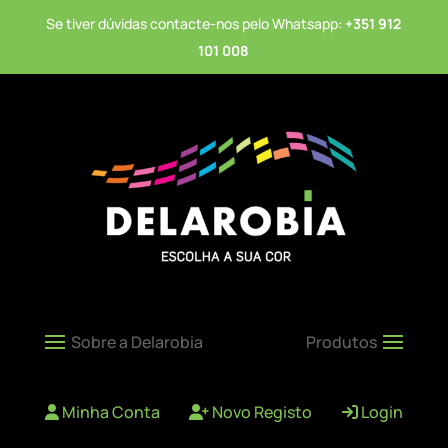
Se tiver dúvidas contacte-nos pelo Whatsapp:
+351 912
101 008
Minha Conta
Novo Registo
Login