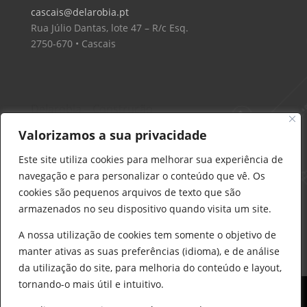
cascais@delarobia.pt
Rua Júlio Dantas, lote 47 – R/c Esq.
2750-670 • Cascais
Delarobia – Construção
912 441 514
Valorizamos a sua privacidade
construcao@delarobia.pt
Este site utiliza cookies para melhorar sua experiência de
R. António Andrade, 1171
navegação e para personalizar o conteúdo que vê. Os
2820-287 • Charneca de Caparica
cookies são pequenos arquivos de texto que são
armazenados no seu dispositivo quando visita um site.
Products
search
PESQUISAR
A nossa utilização de cookies tem somente o objetivo de
manter ativas as suas preferências (idioma), e de análise
da utilização do site, para melhoria do conteúdo e layout,
tornando-o mais útil e intuitivo.