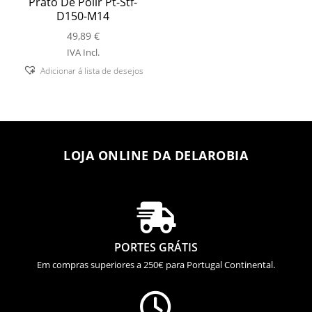
Prato De Polir Pt-Stf-
D150-M14
49,89
€
IVA Incl.
Adicionar á lista de desejos
LOJA ONLINE DA DELAROBIA

PORTES GRÁTIS
Em compras superiores a 250€ para Portugal Continental.
