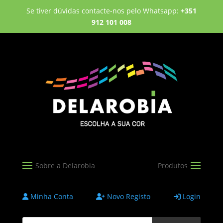
Se tiver dúvidas contacte-nos pelo Whatsapp:
+351
912 101 008
Minha Conta
Novo Registo
Login
Products