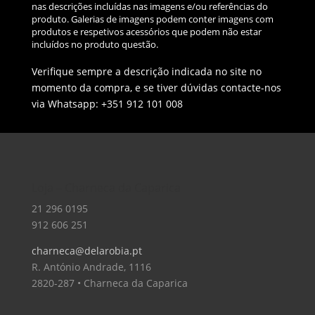
nas descrições incluídas nas imagens e/ou referências do
produto. Galerias de imagens podem conter imagens com
produtos e respetivos acessórios que podem não estar
incluídos no produto questão.
Verifique sempre a descrição indicada no site no
momento da compra, e se tiver dúvidas contacte-nos
via Whatsapp: +351 912 101 008
Loja – Charneca da Caparica
21 296 0195
912 606 251
charneca@delarobia.pt
R. António Andrade, 1116
2820-287 • Charneca da Caparica