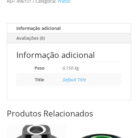
REF:
496151
Categoria:
Pratos
Stf-
D150
Fx
Informação adicional
Avaliações (0)
Informação adicional
Peso
0,150 kg
Title
Default Title
Produtos Relacionados