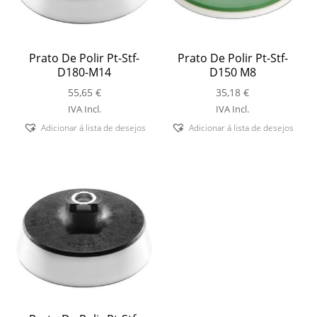
Prato De Polir Pt-Stf-
Prato De Polir Pt-Stf-
D180-M14
D150 M8
55,65
€
35,18
€
IVA Incl.
IVA Incl.
Adicionar á lista de desejos
Adicionar á lista de desejos