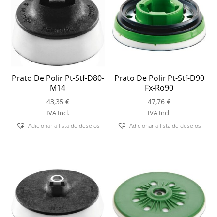
Prato De Polir Pt-Stf-D80-
Prato De Polir Pt-Stf-D90
M14
Fx-Ro90
43,35
€
47,76
€
IVA Incl.
IVA Incl.
Adicionar á lista de desejos
Adicionar á lista de desejos