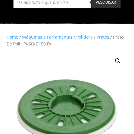
search
PESQUISAR
Home
/
Máquinas e Ferramentas
/
Polidora
/
Pratos
/ Prato
De Polir Pt-Stf-D150 Fx