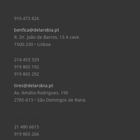
Loja – Lisboa – Benfica
910 473 826
benfica@delarobia.pt
R. Dr. João de Barros, 13 A cave
1500-230 • Lisboa
Loja – Tires
214 453 329
919 865 192
919 865 292
tires@delarobia.pt
Av. Amália Rodrigues, 190
2785-613 • São Domingos de Rana
Loja – Cascais
21 486 6615
919 865 266