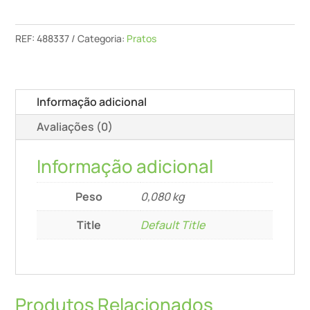
Polir
Pt-
REF:
488337
Categoria:
Pratos
Stf-
D80-
M14
Informação adicional
Avaliações (0)
Informação adicional
Peso
0,080 kg
Title
Default Title
Produtos Relacionados