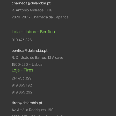
charneca@delarobia.pt
R. António Andrade, 1116
2820-287 • Charneca da Caparica
Loja – Lisboa – Benfica
910 473 826
benfica@delarobia.pt
R. Dr. João de Barros, 13 A cave
1500-230 • Lisboa
Loja – Tires
214 453 329
919 865 192
919 865 292
tires@delarobia.pt
Av. Amália Rodrigues, 190