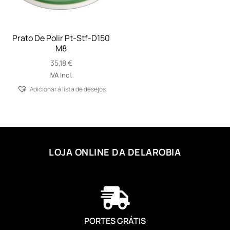
Prato De Polir Pt-Stf-D150
M8
35,18
€
IVA Incl.
Adicionar á lista de desejos
LOJA ONLINE DA DELAROBIA

PORTES GRÁTIS