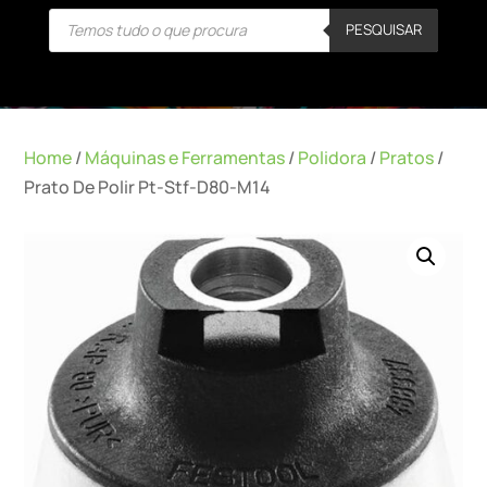
Products
PESQUISAR
search
Home
/
Máquinas e Ferramentas
/
Polidora
/
Pratos
/
Prato De Polir Pt-Stf-D80-M14