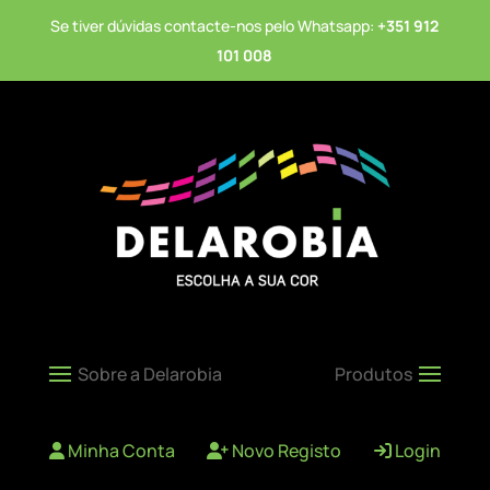
Se tiver dúvidas contacte-nos pelo Whatsapp:
+351 912
101 008
Minha Conta
Novo Registo
Login