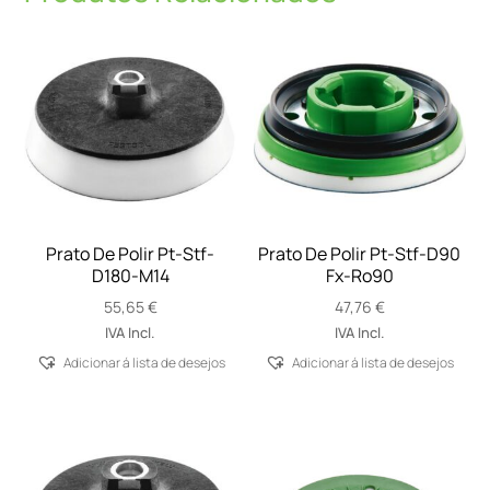
Prato De Polir Pt-Stf-
Prato De Polir Pt-Stf-D90
D180-M14
Fx-Ro90
55,65
€
47,76
€
IVA Incl.
IVA Incl.
Adicionar á lista de desejos
Adicionar á lista de desejos