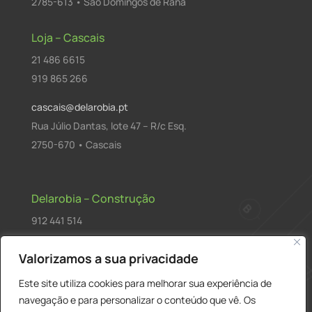
2785-613 • São Domingos de Rana
Loja – Cascais
21 486 6615
919 865 266
cascais@delarobia.pt
Rua Júlio Dantas, lote 47 – R/c Esq.
2750-670 • Cascais
Delarobia – Construção
912 441 514
construcao@delarobia.pt
Valorizamos a sua privacidade
R. António Andrade, 1171
Este site utiliza cookies para melhorar sua experiência de
2820-287 • Charneca de Caparica
navegação e para personalizar o conteúdo que vê. Os