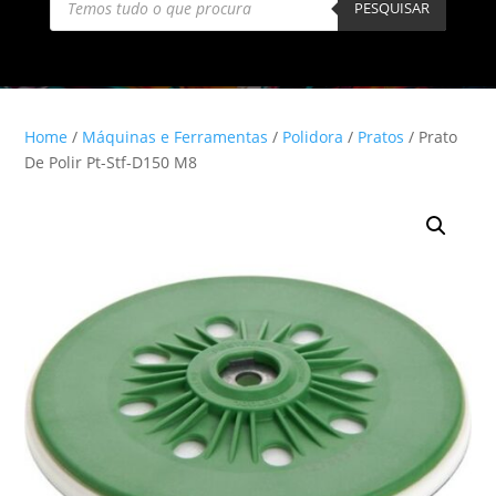
search
PESQUISAR
Home
/
Máquinas e Ferramentas
/
Polidora
/
Pratos
/ Prato
De Polir Pt-Stf-D150 M8