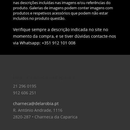
nas descrições incluídas nas imagens e/ou referências do
produto. Galerias de imagens podem conter imagens com
produtos e respetivos acessórios que podem não estar
incluídos no produto questão.
Verifique sempre a descrição indicada no site no
momento da compra, e se tiver dúvidas contacte-nos
via Whatsapp: +351 912 101 008
Loja – Charneca da Caparica
21 296 0195
912 606 251
charneca@delarobia.pt
R. António Andrade, 1116
2820-287 • Charneca da Caparica