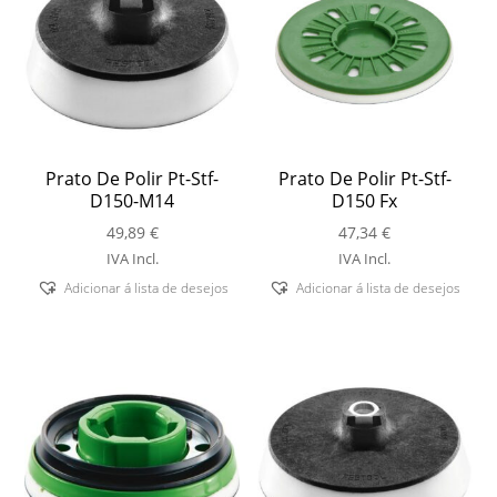
Prato De Polir Pt-Stf-
Prato De Polir Pt-Stf-
D150-M14
D150 Fx
49,89
€
47,34
€
IVA Incl.
IVA Incl.
Adicionar á lista de desejos
Adicionar á lista de desejos