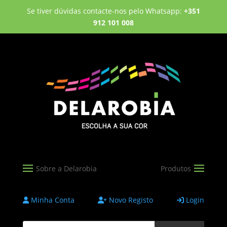
Se tiver dúvidas contacte-nos pelo Whatsapp:
+351
912 101 008
Minha Conta
Novo Registo
Login
Products