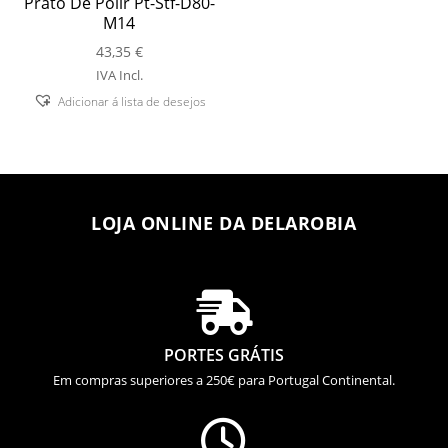
Prato De Polir Pt-Stf-D80-
M14
43,35
€
IVA Incl.
Adicionar á lista de desejos
LOJA ONLINE DA DELAROBIA

PORTES GRÁTIS
Em compras superiores a 250€ para Portugal Continental.
