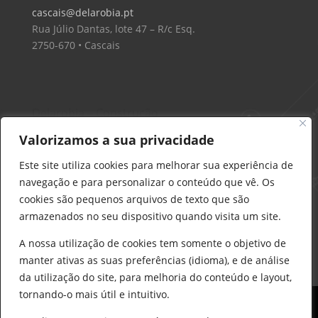
cascais@delarobia.pt
Rua Júlio Dantas, lote 47 – R/c Esq.
2750-670 • Cascais
Delarobia – Construção
912 441 514
Valorizamos a sua privacidade
construcao@delarobia.pt
Este site utiliza cookies para melhorar sua experiência de
R. António Andrade, 1171
navegação e para personalizar o conteúdo que vê. Os
2820-287 • Charneca de Caparica
cookies são pequenos arquivos de texto que são
armazenados no seu dispositivo quando visita um site.
Products
search
PESQUISAR
A nossa utilização de cookies tem somente o objetivo de
manter ativas as suas preferências (idioma), e de análise
da utilização do site, para melhoria do conteúdo e layout,
tornando-o mais útil e intuitivo.