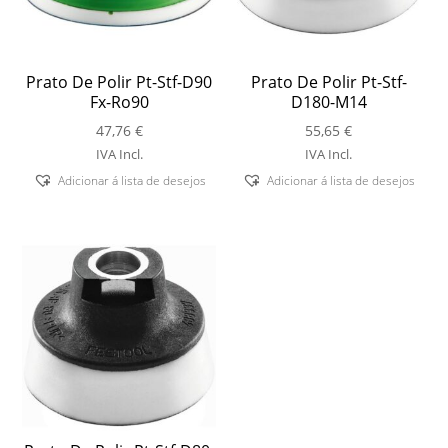
Prato De Polir Pt-Stf-D90
Prato De Polir Pt-Stf-
Fx-Ro90
D180-M14
47,76
€
55,65
€
IVA Incl.
IVA Incl.
Adicionar á lista de desejos
Adicionar á lista de desejos