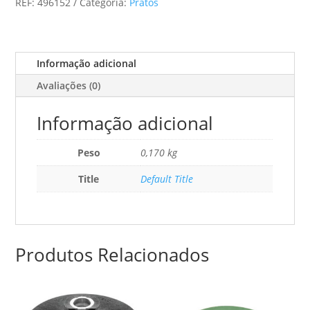
REF:
496152
Categoria:
Pratos
Stf-
D150
M8
Informação adicional
Avaliações (0)
Informação adicional
Peso
0,170 kg
Title
Default Title
Produtos Relacionados