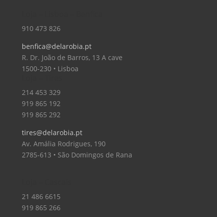
Loja – Lisboa – Benfica
910 473 826
benfica@delarobia.pt
R. Dr. João de Barros, 13 A cave
1500-230 • Lisboa
Loja – Tires
214 453 329
919 865 192
919 865 292
tires@delarobia.pt
Av. Amália Rodrigues, 190
2785-613 • São Domingos de Rana
Loja – Cascais
21 486 6615
919 865 266