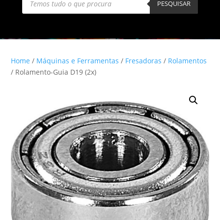
search
PESQUISAR
Home
/
Máquinas e Ferramentas
/
Fresadoras
/
Rolamentos
/ Rolamento-Guia D19 (2x)