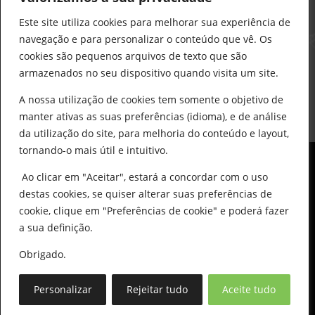
construcao@delarobia.pt
Este site utiliza cookies para melhorar sua experiência de
R. António Andrade, 1171
navegação e para personalizar o conteúdo que vê. Os
2820-287 • Charneca de Caparica
cookies são pequenos arquivos de texto que são
armazenados no seu dispositivo quando visita um site.
Products
search
PESQUISAR
A nossa utilização de cookies tem somente o objetivo de
manter ativas as suas preferências (idioma), e de análise
da utilização do site, para melhoria do conteúdo e layout,
tornando-o mais útil e intuitivo.
Ao clicar em "Aceitar", estará a concordar com o uso
destas cookies, se quiser alterar suas preferências de
cookie, clique em "Preferências de cookie" e poderá fazer
0
© All Copyright 2025 by Delarobia.pt
a sua definição.
Desenvolvidor por:
Tecnologias Imaginadas
Obrigado.
Personalizar
Rejeitar tudo
Aceite tudo