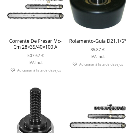
Corrente De Fresar Mc-
Rolamento-Guia D21,1/6°
Cm 28×35/40×100 A
35,87
€
507,67
€
IVA Incl.
IVA Incl.
Adicionar á lista de desejos
Adicionar á lista de desejos