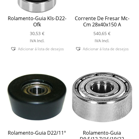
Rolamento-Guia Kls-D22-
Corrente De Fresar Mc-
Ofk
Cm 28x40x150 A
30,53
€
540,65
€
IVA Incl.
IVA Incl.
Adicionar á lista de desejos
Adicionar á lista de desejos
Rolamento-Guia D22/11°
Rolamento-Guia
D9,5/12,7/16/19/22