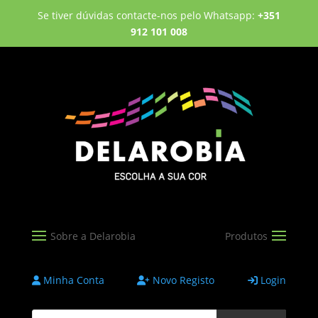
Se tiver dúvidas contacte-nos pelo Whatsapp:
+351
912 101 008
Minha Conta
Novo Registo
Login
Products