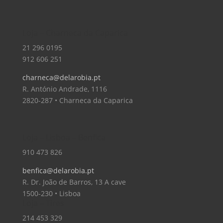
Loja – Charneca da Caparica
21 296 0195
912 606 251
charneca@delarobia.pt
R. António Andrade, 1116
2820-287 • Charneca da Caparica
Loja – Lisboa – Benfica
910 473 826
benfica@delarobia.pt
R. Dr. João de Barros, 13 A cave
1500-230 • Lisboa
Loja – Tires
214 453 329