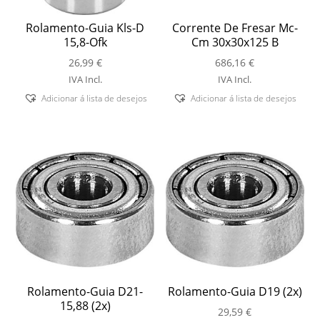
Rolamento-Guia Kls-D
Corrente De Fresar Mc-
15,8-Ofk
Cm 30x30x125 B
26,99
€
686,16
€
IVA Incl.
IVA Incl.
Adicionar á lista de desejos
Adicionar á lista de desejos
Rolamento-Guia D21-
Rolamento-Guia D19 (2x)
15,88 (2x)
29,59
€