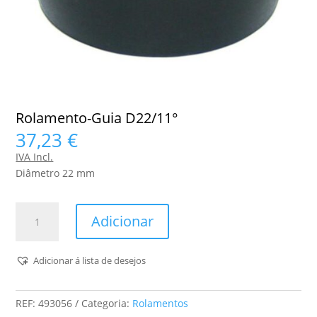
Rolamento-Guia D22/11°
37,23
€
IVA Incl.
Diâmetro 22 mm
Quantidade
Adicionar
de
Rolamento-
Guia
Adicionar á lista de desejos
D22/11°
REF:
493056
Categoria:
Rolamentos