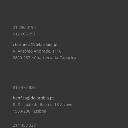
Loja – Charneca da Caparica
21 296 0195
912 606 251
charneca@delarobia.pt
R. António Andrade, 1116
2820-287 • Charneca da Caparica
Loja – Lisboa – Benfica
910 473 826
benfica@delarobia.pt
R. Dr. João de Barros, 13 A cave
1500-230 • Lisboa
Loja – Tires
214 453 329