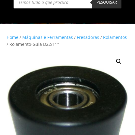
search
PESQUISAR
Home
/
Máquinas e Ferramentas
/
Fresadoras
/
Rolamentos
/ Rolamento-Guia D22/11°