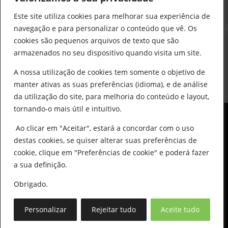
construcao@delarobia.pt
Este site utiliza cookies para melhorar sua experiência de
R. António Andrade, 1171
navegação e para personalizar o conteúdo que vê. Os
2820-287 • Charneca de Caparica
cookies são pequenos arquivos de texto que são
armazenados no seu dispositivo quando visita um site.
Products
search
PESQUISAR
A nossa utilização de cookies tem somente o objetivo de
manter ativas as suas preferências (idioma), e de análise
da utilização do site, para melhoria do conteúdo e layout,
tornando-o mais útil e intuitivo.
Ao clicar em "Aceitar", estará a concordar com o uso
destas cookies, se quiser alterar suas preferências de
cookie, clique em "Preferências de cookie" e poderá fazer
0
© All Copyright 2025 by Delarobia.pt
a sua definição.
Desenvolvidor por:
Tecnologias Imaginadas
Obrigado.
Personalizar
Rejeitar tudo
Aceite tudo