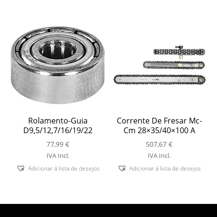
Rolamento-Guia
Corrente De Fresar Mc-
D9,5/12,7/16/19/22
Cm 28×35/40×100 A
77,99
€
507,67
€
IVA Incl.
IVA Incl.
Adicionar á lista de desejos
Adicionar á lista de desejos