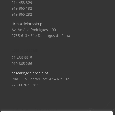
214 453 329
919 865 192
919 865 292
tires@delarobia.pt
Av. Amália Rodrigues, 190
2785-613 • São Domingos de Rana
Loja – Cascais
21 486 6615
919 865 266
cascais@delarobia.pt
Rua Júlio Dantas, lote 47 – R/c Esq.
2750-670 • Cascais
Delarobia – Construção