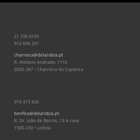
Loja – Charneca da Caparica
21 296 0195
912 606 251
charneca@delarobia.pt
R. António Andrade, 1116
2820-287 • Charneca da Caparica
Loja – Lisboa – Benfica
910 473 826
benfica@delarobia.pt
R. Dr. João de Barros, 13 A cave
1500-230 • Lisboa
Loja – Tires