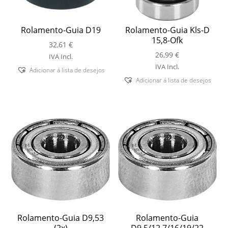
Rolamento-Guia D19
Rolamento-Guia Kls-D
15,8-Ofk
32,61
€
26,99
€
IVA Incl.
IVA Incl.
Adicionar á lista de desejos
Adicionar á lista de desejos
Rolamento-Guia D9,53
Rolamento-Guia
(2x)
D9,5/12,7/16/19/22