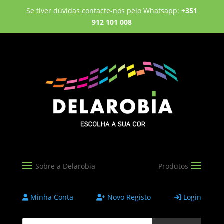
Se tiver dúvidas contacte-nos pelo Whatsapp:
+351
912 101 008
Minha Conta
Novo Registo
Login
Products