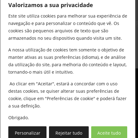
912 441 514
Valorizamos a sua privacidade
construcao@delarobia.pt
Este site utiliza cookies para melhorar sua experiência de
R. António Andrade, 1171
navegação e para personalizar o conteúdo que vê. Os
2820-287 • Charneca de Caparica
cookies são pequenos arquivos de texto que são
armazenados no seu dispositivo quando visita um site.
Products
search
PESQUISAR
A nossa utilização de cookies tem somente o objetivo de
manter ativas as suas preferências (idioma), e de análise
da utilização do site, para melhoria do conteúdo e layout,
tornando-o mais útil e intuitivo.
Ao clicar em "Aceitar", estará a concordar com o uso
destas cookies, se quiser alterar suas preferências de
cookie, clique em "Preferências de cookie" e poderá fazer
0
© All Copyright 2025 by Delarobia.pt
a sua definição.
Desenvolvidor por:
Tecnologias Imaginadas
Obrigado.
Personalizar
Rejeitar tudo
Aceite tudo