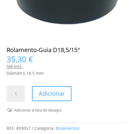
Rolamento-Guia D18,5/15°
35,30
€
IVA Incl.
Diâmetro 18.5 mm
Quantidade
Adicionar
de
Rolamento-
Guia
Adicionar á lista de desejos
D18,5/15°
REF:
493057
Categoria:
Rolamentos