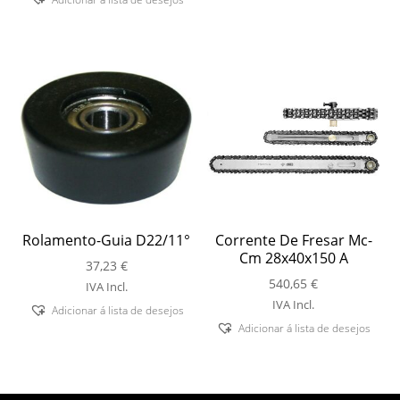
Rolamento-Guia D22/11°
Corrente De Fresar Mc-
Cm 28x40x150 A
37,23
€
540,65
€
IVA Incl.
IVA Incl.
Adicionar á lista de desejos
Adicionar á lista de desejos