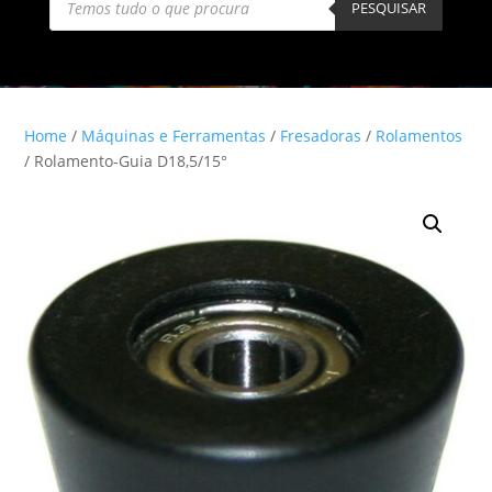
search
PESQUISAR
Home
/
Máquinas e Ferramentas
/
Fresadoras
/
Rolamentos
/ Rolamento-Guia D18,5/15°