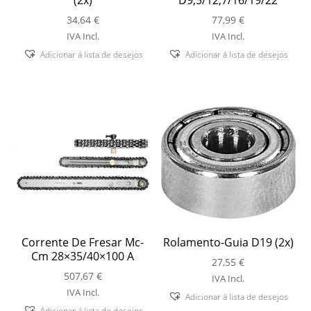
34,64
€
77,99
€
IVA Incl.
IVA Incl.
Adicionar á lista de desejos
Adicionar á lista de desejos
Corrente De Fresar Mc-
Rolamento-Guia D19 (2x)
Cm 28×35/40×100 A
27,55
€
507,67
€
IVA Incl.
IVA Incl.
Adicionar á lista de desejos
Adicionar á lista de desejos