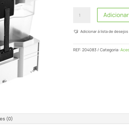
Quantidade
Adicionar
de
Separador
Adicionar á lista de desejos
Prévio
Ct
Ct-
REF:
204083
Categoria:
Aces
Va-
20
es (0)