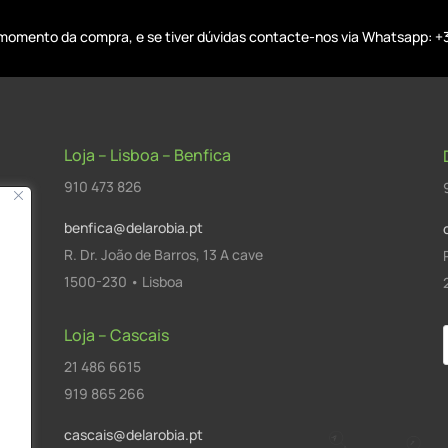
o momento da compra, e se tiver dúvidas contacte-nos via Whatsapp: +
Loja – Lisboa – Benfica
910 473 826
benfica@delarobia.pt
R. Dr. João de Barros, 13 A cave
1500-230 • Lisboa
Loja – Cascais
21 486 6615
a
919 865 266
cascais@delarobia.pt