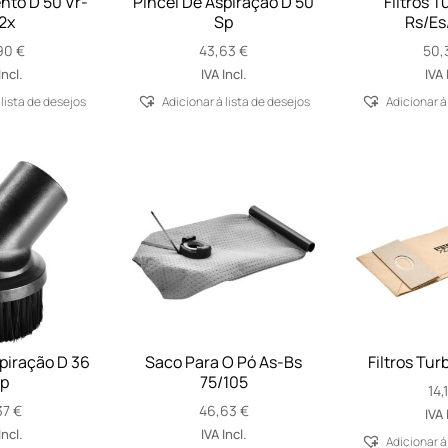
to D 50 Vr-
Pincel De Aspiração D 50
Filtros Tu
2x
Sp
Rs/Es
90
€
43,63
€
50,
Incl.
IVA Incl.
IVA 
 lista de desejos
Adicionar á lista de desejos
Adicionar á
piração D 36
Saco Para O Pó As-Bs
Filtros Tur
p
75/105
14,
37
€
46,63
€
IVA 
Incl.
IVA Incl.
Adicionar á