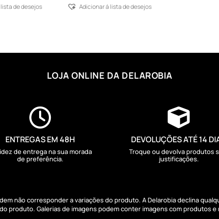
 lista de desejos
Adicionar á lista de desejos
LOJA ONLINE DA DELAROBIA


ENTREGAS EM 48H
DEVOLUÇÕES ATÉ 14 DI
idez de entrega na sua morada
Troque ou devolva produtos 
de preferência.
justificações.
podem não corresponder a variações do produto. A Delarobia declina qual
s do produto. Galerias de imagens podem conter imagens com produtos e