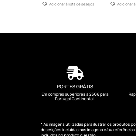
Adicionar á lista de desejos
Adicionar á

PORTES GRÁTIS
Em compras superiores a 250€ para
Rap
Portugal Continental.
* As imagens utilizadas para ilustrar os produtos 
descrições incluídas nas imagens e/ou referência
incluídos no produto questão.