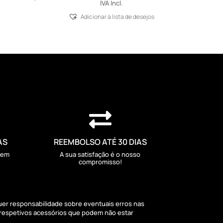
IVA Incl.
Adicionar á lista de desejos

AS
REEMBOLSO ATÉ 30 DIAS
sem
A sua satisfação é o nosso
compromisso!
quer responsabilidade sobre eventuais erros nas
 respetivos acessórios que podem não estar