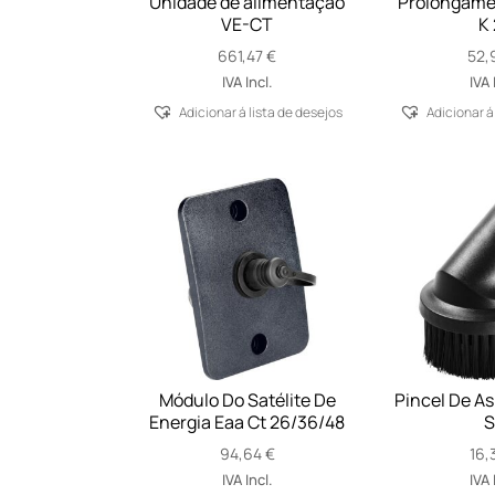
Unidade de alimentação
Prolongamen
VE-CT
K 
661,47
€
52,
IVA Incl.
IVA 
Adicionar á lista de desejos
Adicionar á
Módulo Do Satélite De
Pincel De As
Energia Eaa Ct 26/36/48
S
94,64
€
16,
IVA Incl.
IVA 