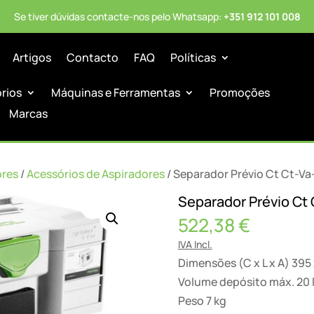
Se tiver dúvidas contacte-nos pelo Whatsapp:
+351 912 101 008
Artigos
Contacto
FAQ
Políticas
órios
Máquinas e Ferramentas
Promoções
Marcas
ores
/
Acessórios de Aspiradores
/ Separador Prévio Ct Ct-Va
Separador Prévio Ct
522,38
€
IVA Incl.
Dimensões (C x L x A) 395
Volume depósito máx. 20 
Peso 7 kg