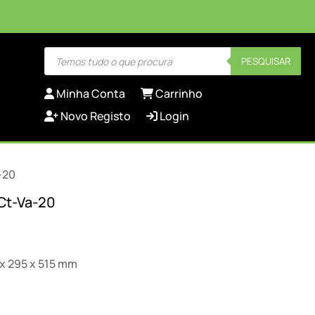
Products
PESQUISAR
search
Minha Conta
Carrinho
Novo Registo
Login
-20
 Ct-Va-20
 x 295 x 515 mm
l