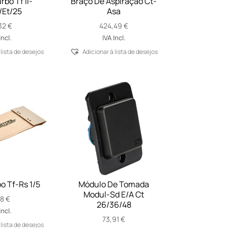
rbo Tf Ii-
Braço De Aspiração Ct-
/Et/25
Asa
32
€
424,49
€
Incl.
IVA Incl.
 lista de desejos
Adicionar á lista de desejos
bo Tf-Rs 1/5
Módulo De Tomada
Modul-Sd E/A Ct
18
€
26/36/48
Incl.
73,91
€
 lista de desejos