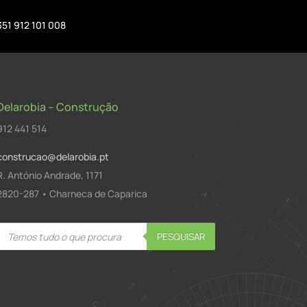
351 912 101 008
Delarobia – Construção
912 441 514
construcao@delarobia.pt
R. António Andrade, 1171
2820-287 • Charneca de Caparica
Products
PESQUISAR
search