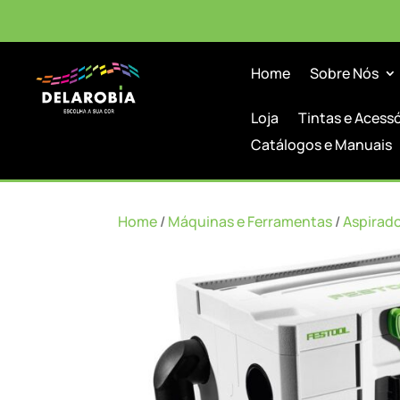
Home
Sobre Nós
Loja
Tintas e Acess
Catálogos e Manuais
Home
/
Máquinas e Ferramentas
/
Aspirad