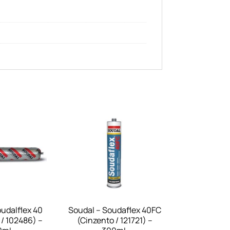
udalflex 40
Soudal – Soudaflex 40FC
/ 102486) –
(Cinzento / 121721) –