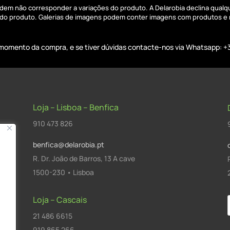
podem não corresponder a variações do produto. A Delarobia declina qual
s do produto. Galerias de imagens podem conter imagens com produtos e
o momento da compra, e se tiver dúvidas contacte-nos via Whatsapp: +
Loja – Lisboa – Benfica
910 473 826
benfica@delarobia.pt
R. Dr. João de Barros, 13 A cave
1500-230 • Lisboa
Loja – Cascais
21 486 6615
a
919 865 266