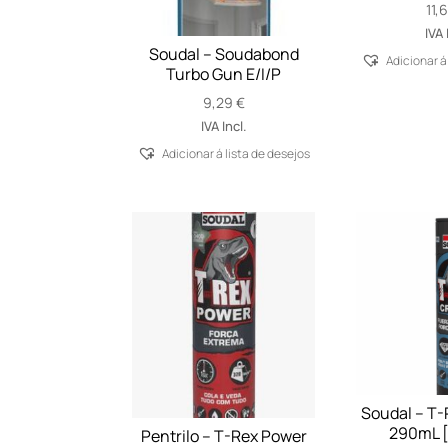
11,
IVA 
Soudal – Soudabond
Adicionar á
Turbo Gun E/I/P
9,29
€
IVA Incl.
Adicionar á lista de desejos
Soudal – T-R
290mL [
Pentrilo – T-Rex Power