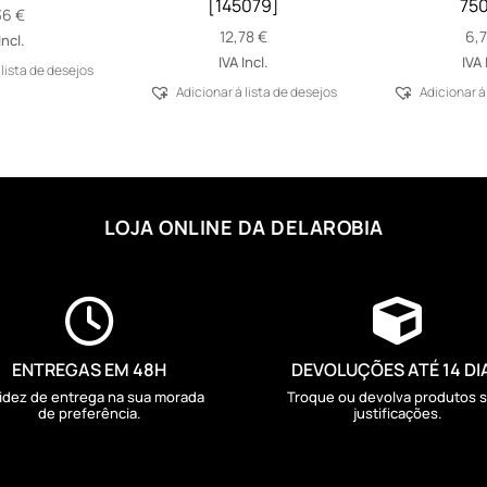
[145079]
75
36
€
12,78
€
6,
Incl.
IVA Incl.
IVA 
 lista de desejos
Adicionar á lista de desejos
Adicionar á
LOJA ONLINE DA DELAROBIA


ENTREGAS EM 48H
DEVOLUÇÕES ATÉ 14 DI
idez de entrega na sua morada
Troque ou devolva produtos 
de preferência.
justificações.