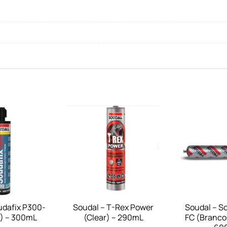
udafix P300-
Soudal – T-Rex Power
Soudal – So
3) – 300mL
(Clear) – 290mL
FC (Branco 