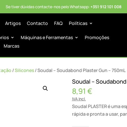
Se tiver dúvidas contacte-nos pelo Whatsapp:
+351 912 101 008
Artigos
Contacto
FAQ
Políticas
órios
Máquinas e Ferramentas
Promoções
Marcas
zação
/
Silicones
/ Soudal – Soudabond Plaster Gun – 750mL
Soudal – Soudabond 
8,91
€
IVA Incl.
Soudal PLASTER é uma esp
rápida e pronta a usar, p