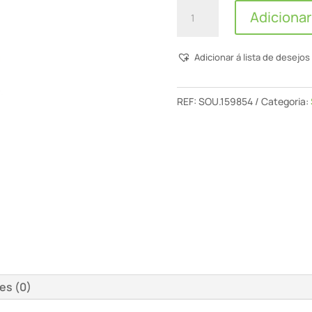
Quantidade
Adicionar
de
Soudal
Adicionar á lista de desejos
-
Soudabond
Plaster
REF:
SOU.159854
Categoria:
Gun
-
750mL
es (0)