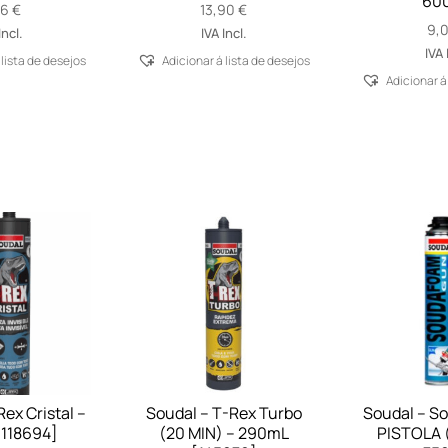
60
66
€
13,90
€
9,
Incl.
IVA Incl.
IVA 
 lista de desejos
Adicionar á lista de desejos
Adicionar á
ex Cristal –
Soudal – T-Rex Turbo
Soudal – S
118694]
(20 MIN) – 290mL
PISTOLA (