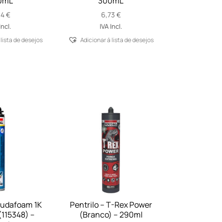
0mL
300mL
04
€
6,73
€
Incl.
IVA Incl.
 lista de desejos
Adicionar á lista de desejos
oudafoam 1K
Pentrilo – T-Rex Power
115348) –
(Branco) – 290ml