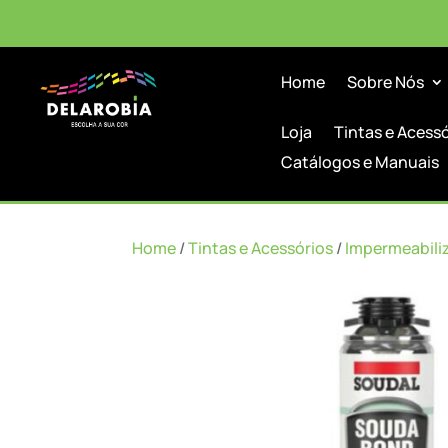
Home
Sobre Nós
Loja
Tintas e Acess
Catálogos e Manuais
Home
/
Tintas e Acessórios
/
Impermeabili