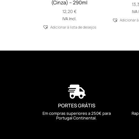
(Cinza) – 290ml
13,
12,20
€
IVA 
IVA Incl.
Adicionar á
Adicionar á lista de desejos

PORTES GRÁTIS
Em compras superiores a 250€ para
Rap
Portugal Continental.