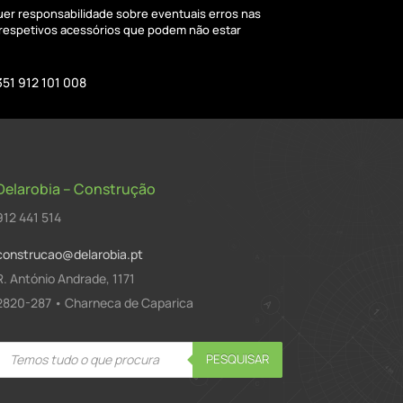
quer responsabilidade sobre eventuais erros nas
 respetivos acessórios que podem não estar
351 912 101 008
Delarobia – Construção
912 441 514
construcao@delarobia.pt
R. António Andrade, 1171
2820-287 • Charneca de Caparica
Products
PESQUISAR
search