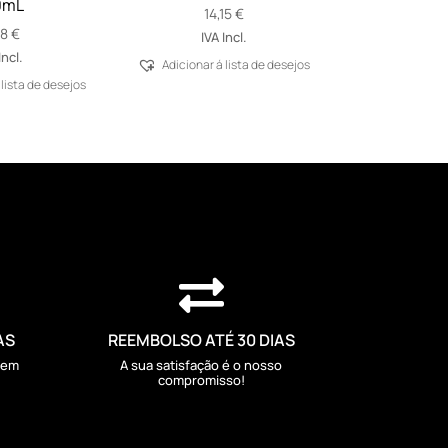
0mL
14,15
€
78
€
IVA Incl.
Incl.
Adicionar á lista de desejos
 lista de desejos

AS
REEMBOLSO ATÉ 30 DIAS
sem
A sua satisfação é o nosso
compromisso!