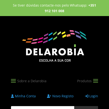
Se tiver dúvidas contacte-nos pelo Whatsapp:
+351
912 101 008
Minha Conta
Novo Registo
Login
Products