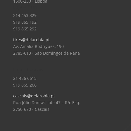
1500-230 • Lisboa
Loja – Tires
214 453 329
919 865 192
919 865 292
tires@delarobia.pt
Av. Amália Rodrigues, 190
2785-613 • São Domingos de Rana
Loja – Cascais
21 486 6615
919 865 266
cascais@delarobia.pt
Rua Júlio Dantas, lote 47 – R/c Esq.
2750-670 • Cascais