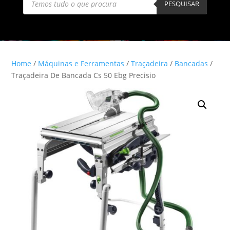
search
PESQUISAR
Home
/
Máquinas e Ferramentas
/
Traçadeira
/
Bancadas
/
Traçadeira De Bancada Cs 50 Ebg Precisio