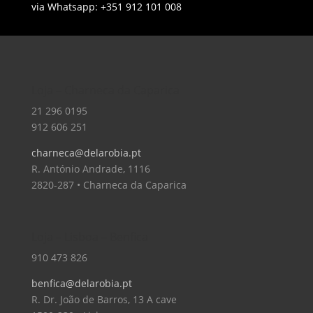
via Whatsapp: +351 912 101 008
Loja – Charneca da Caparica
21 296 0195
912 606 251
charneca@delarobia.pt
R. António Andrade, 1116
2820-287 • Charneca da Caparica
Loja – Lisboa – Benfica
910 473 826
benfica@delarobia.pt
R. Dr. João de Barros, 13 A cave