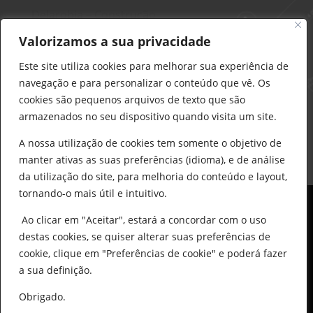
Delarobia – Construção
912 441 514
Valorizamos a sua privacidade
construcao@delarobia.pt
Este site utiliza cookies para melhorar sua experiência de
R. António Andrade, 1171
navegação e para personalizar o conteúdo que vê. Os
2820-287 • Charneca de Caparica
cookies são pequenos arquivos de texto que são
armazenados no seu dispositivo quando visita um site.
Products
search
PESQUISAR
A nossa utilização de cookies tem somente o objetivo de
manter ativas as suas preferências (idioma), e de análise
da utilização do site, para melhoria do conteúdo e layout,
tornando-o mais útil e intuitivo.
Ao clicar em "Aceitar", estará a concordar com o uso
destas cookies, se quiser alterar suas preferências de
cookie, clique em "Preferências de cookie" e poderá fazer
0
© All Copyright 2025 by Delarobia.pt
a sua definição.
Desenvolvidor por:
Tecnologias Imaginadas
Obrigado.