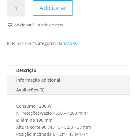
Quantidade
Adicionar
de
Traçadeira
De
Adicionar á lista de desejos
Bancada
Cs
REF:
574765
Categoria:
Bancadas
50
Ebg
Precisio
Descrição
Informação adicional
Avaliações (0)
Consumo 1200 W
Nº rotações/vazio 1600 – 4200 min?¹
Ø lâmina 190 mm
Altura corte 90°/45° 0 - 52/0 - 37 mm
Posição inclinada 0 (-2)° - 45 (+47) °