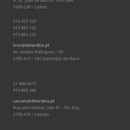
R. Dr. João de Barros, 13 A cave
1500-230 • Lisboa
Loja – Tires
214 453 329
919 865 192
919 865 292
tires@delarobia.pt
Av. Amália Rodrigues, 190
2785-613 • São Domingos de Rana
Loja – Cascais
21 486 6615
919 865 266
cascais@delarobia.pt
Rua Júlio Dantas, lote 47 – R/c Esq.
2750-670 • Cascais