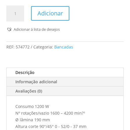
Quantidade
Adicionar
de
Traçadeira
De
Adicionar á lista de desejos
Bancada
Cs
REF:
574772
Categoria:
Bancadas
50
Ebg-
Set
Precisio
Descrição
Informação adicional
Avaliações (0)
Consumo 1200 W
Nº rotações/vazio 1600 – 4200 min?¹
Ø lâmina 190 mm
Altura corte 90°/45° 0 - 52/0 - 37 mm