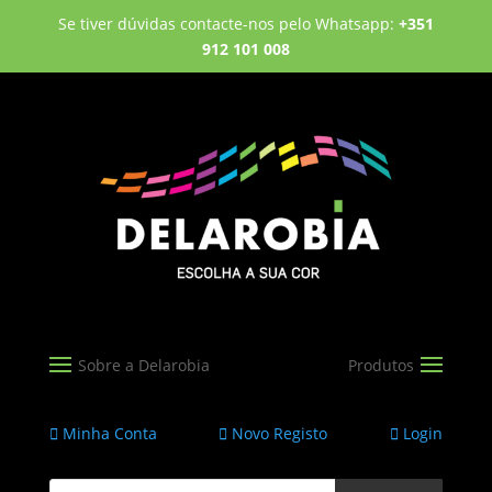
Se tiver dúvidas contacte-nos pelo Whatsapp:
+351
912 101 008
Minha Conta
Novo Registo
Login
Products