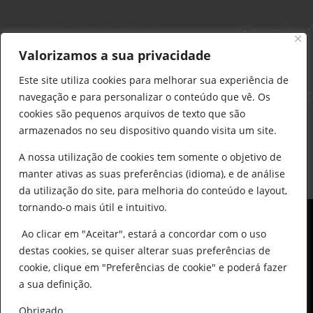
Delarobia – Construção
912 441 514
Valorizamos a sua privacidade
construcao@delarobia.pt
Este site utiliza cookies para melhorar sua experiência de
R. António Andrade, 1171
navegação e para personalizar o conteúdo que vê. Os
2820-287 • Charneca de Caparica
cookies são pequenos arquivos de texto que são
armazenados no seu dispositivo quando visita um site.
Products
search
PESQUISAR
A nossa utilização de cookies tem somente o objetivo de
manter ativas as suas preferências (idioma), e de análise
da utilização do site, para melhoria do conteúdo e layout,
tornando-o mais útil e intuitivo.
Ao clicar em "Aceitar", estará a concordar com o uso
destas cookies, se quiser alterar suas preferências de
cookie, clique em "Preferências de cookie" e poderá fazer
0
© All Copyright 2025 by Delarobia.pt
a sua definição.
Desenvolvidor por:
Tecnologias Imaginadas
Obrigado.