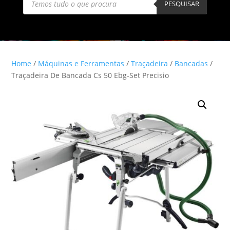
search
PESQUISAR
Home
/
Máquinas e Ferramentas
/
Traçadeira
/
Bancadas
/
Traçadeira De Bancada Cs 50 Ebg-Set Precisio