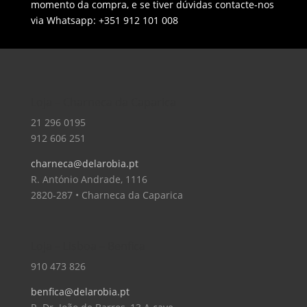
momento da compra, e se tiver dúvidas contacte-nos
via Whatsapp: +351 912 101 008
Loja – Charneca da Caparica
21 296 0195
912 606 251
charneca@delarobia.pt
R. António Andrade, 1116
2820-287 • Charneca da Caparica
Loja – Lisboa – Benfica
910 473 826
benfica@delarobia.pt