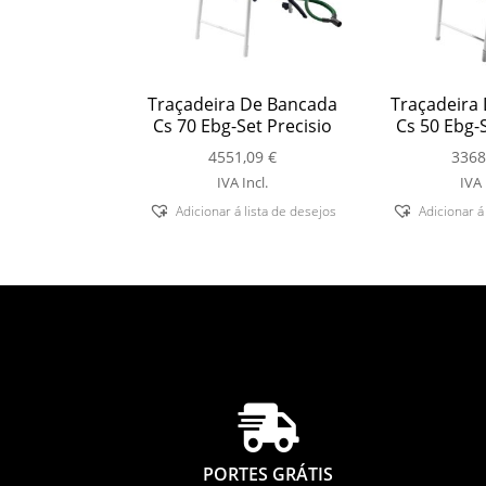
Traçadeira De Bancada
Traçadeira
Cs 70 Ebg-Set Precisio
Cs 50 Ebg-S
4551,09
€
3368
IVA Incl.
IVA 
Adicionar á lista de desejos
Adicionar á

PORTES GRÁTIS