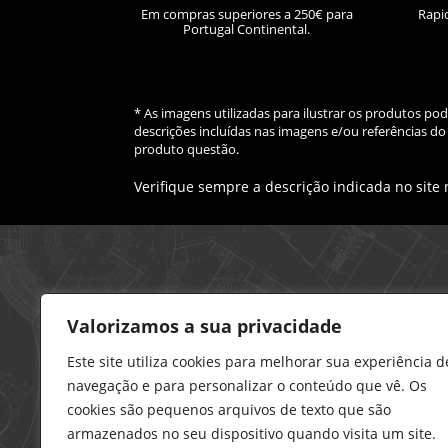
Em compras superiores a 250€ para
Rapi
Portugal Continental.
* As imagens utilizadas para ilustrar os produtos p
descrições incluídas nas imagens e/ou referências 
produto questão.
Verifique sempre a descrição indicada no site
Loja – Charneca da Caparica
Valorizamos a sua privacidade
21 296 0195
912 606 251
Este site utiliza cookies para melhorar sua experiência d
navegação e para personalizar o conteúdo que vê. Os
charneca@delarobia.pt
cookies são pequenos arquivos de texto que são
R. António Andrade, 1116
armazenados no seu dispositivo quando visita um site.
2820-287 • Charneca da Caparica