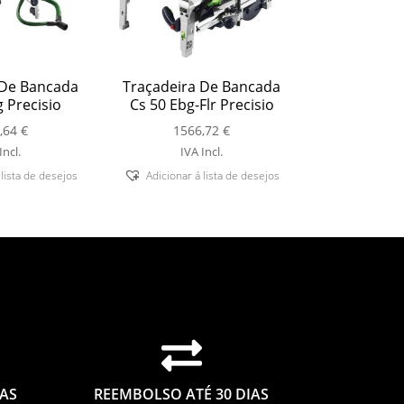
 De Bancada
Traçadeira De Bancada
 Precisio
Cs 50 Ebg-Flr Precisio
,64
€
1566,72
€
Incl.
IVA Incl.
 lista de desejos
Adicionar á lista de desejos

IAS
REEMBOLSO ATÉ 30 DIAS