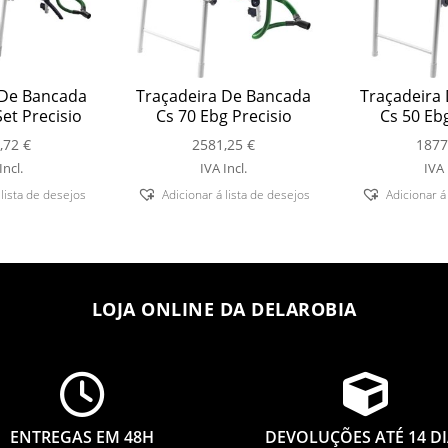
 De Bancada
Traçadeira De Bancada
Traçadeira
et Precisio
Cs 70 Ebg Precisio
Cs 50 Ebg
,72
€
2581,25
€
1877
Incl.
IVA Incl.
IVA 
 lista de desejos
Adicionar á lista de desejos
Adicionar á
LOJA ONLINE DA DELAROBIA


ENTREGAS EM 48H
DEVOLUÇÕES ATÉ 14 D