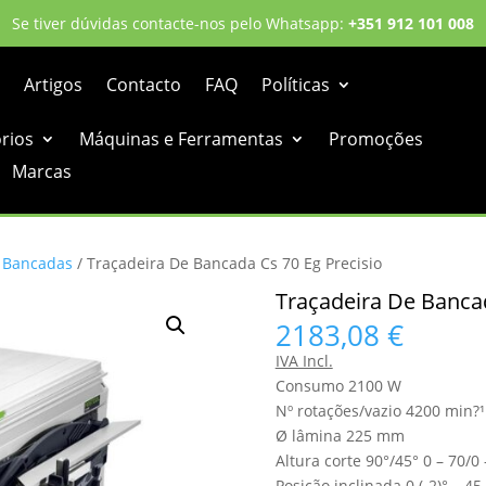
Se tiver dúvidas contacte-nos pelo Whatsapp:
+351 912 101 008
Artigos
Contacto
FAQ
Políticas
órios
Máquinas e Ferramentas
Promoções
Marcas
/
Bancadas
/ Traçadeira De Bancada Cs 70 Eg Precisio
Traçadeira De Bancad
2183,08
€
IVA Incl.
Consumo 2100 W
Nº rotações/vazio 4200 min?¹
Ø lâmina 225 mm
Altura corte 90°/45° 0 – 70/
Posição inclinada 0 (-2)° – 45 