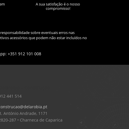
sem
A sua satisfação é o nosso
compromisso!
 responsabilidade sobre eventuais erros nas
tivos acessórios que podem não estar incluídos no
app: +351 912 101 008
Delarobia – Construção
912 441 514
construcao@delarobia.pt
R. António Andrade, 1171
2820-287 • Charneca de Caparica