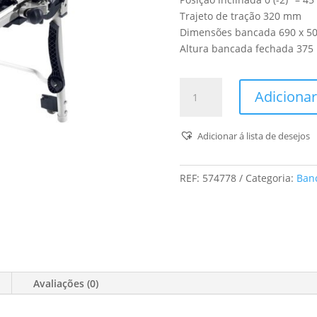
Trajeto de tração 320 mm
Dimensões bancada 690 x 5
Altura bancada fechada 37
Quantidade
Adicionar
de
Traçadeira
De
Adicionar á lista de desejos
Bancada
Cs
REF:
574778
Categoria:
Ban
70
Eg
Precisio
Avaliações (0)