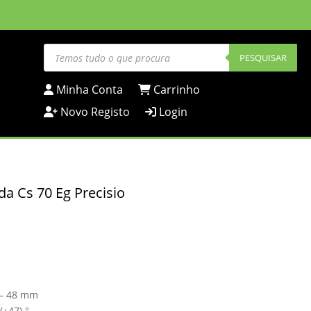
Products
search
PESQUISAR
Minha Conta
Carrinho
Novo Registo
Login
a Cs 70 Eg Precisio
0 – 48 mm
(+47) °