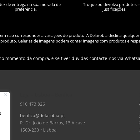
dez de entrega na sua morada de
Troque ou devolva produtos 
preferência.
justificações.
odem não corresponder a variações do produto. A Delarobia declina qualquer
do produto. Galerias de imagens podem conter imagens com produtos e respe
 no momento da compra, e se tiver dúvidas contacte-nos via Whats
Loja – Lisboa – Benfica
910 473 826
e
benfica@delarobia.pt
R. Dr. João de Barros, 13 A cave
1500-230 • Lisboa