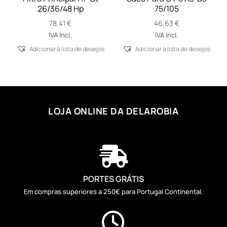
26/36/48 Hp
75/105
78,41
€
46,63
€
IVA Incl.
IVA Incl.
Adicionar á lista de desejos
Adicionar á lista de desejos
LOJA ONLINE DA DELAROBIA

PORTES GRÁTIS
Em compras superiores a 250€ para Portugal Continental.
