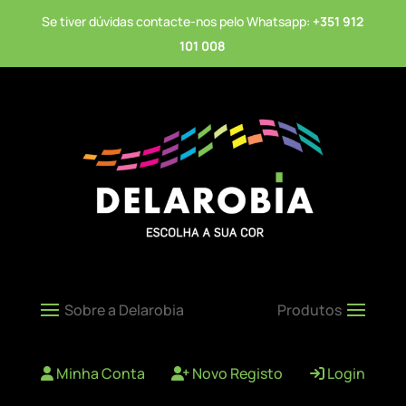
Se tiver dúvidas contacte-nos pelo Whatsapp:
+351 912
101 008
Minha Conta
Novo Registo
Login