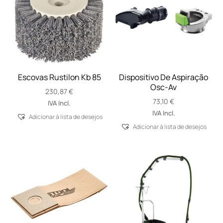
Escovas Rustilon Kb 85
Dispositivo De Aspiração
Osc-Av
230,87
€
73,10
€
IVA Incl.
IVA Incl.
Adicionar á lista de desejos
Adicionar á lista de desejos