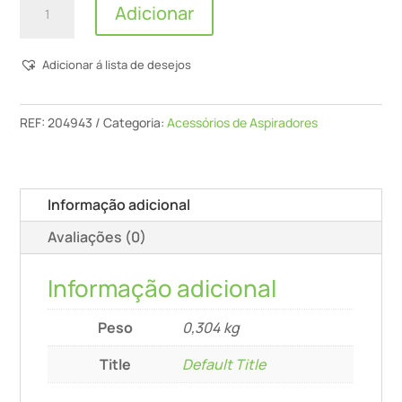
Adicionar
de
Aplicação
Adicionar á lista de desejos
Para
Cartuchos
Tze-
REF:
204943
Categoria:
Acessórios de Aspiradores
Kt
Sys3
M
Informação adicional
Avaliações (0)
Informação adicional
Peso
0,304 kg
Title
Default Title