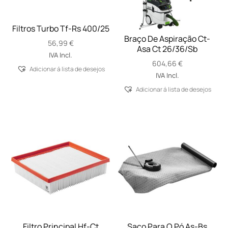
Filtros Turbo Tf-Rs 400/25
Braço De Aspiração Ct-
56,99
€
Asa Ct 26/36/Sb
IVA Incl.
604,66
€
Adicionar á lista de desejos
IVA Incl.
Adicionar á lista de desejos
Filtro Principal Hf-Ct
Saco Para O Pó As-Bs