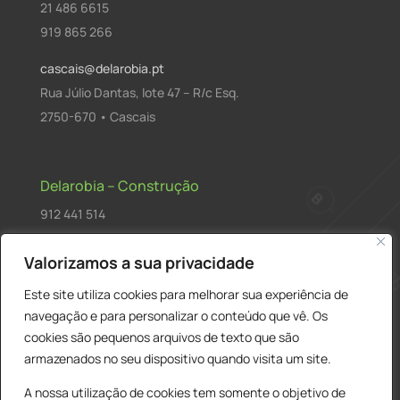
21 486 6615
919 865 266
cascais@delarobia.pt
Rua Júlio Dantas, lote 47 – R/c Esq.
2750-670 • Cascais
Delarobia – Construção
912 441 514
construcao@delarobia.pt
Valorizamos a sua privacidade
R. António Andrade, 1171
Este site utiliza cookies para melhorar sua experiência de
2820-287 • Charneca de Caparica
navegação e para personalizar o conteúdo que vê. Os
cookies são pequenos arquivos de texto que são
Products
PESQUISAR
search
armazenados no seu dispositivo quando visita um site.
A nossa utilização de cookies tem somente o objetivo de