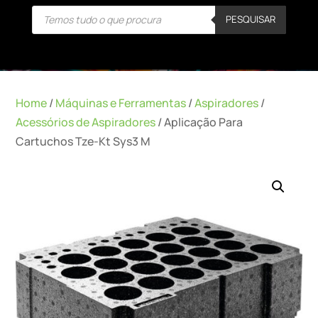
Products
PESQUISAR
search
Home
/
Máquinas e Ferramentas
/
Aspiradores
/
Acessórios de Aspiradores
/ Aplicação Para
Cartuchos Tze-Kt Sys3 M