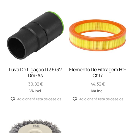
Luva De Ligação D 36/32
Elemento De Filtragem Hf-
Dm-As
Ct 17
30,82
€
44,32
€
IVA Incl.
IVA Incl.
Adicionar á lista de desejos
Adicionar á lista de desejos