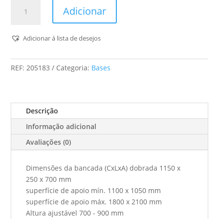
Quantidade
Adicionar
de
Bancada
De
Adicionar á lista de desejos
Serra
E
REF:
205183
Categoria:
Bases
De
Trabalho
Móvel
Stm
Descrição
1800
Informação adicional
Avaliações (0)
Dimensões da bancada (CxLxA) dobrada 1150 x
250 x 700 mm
superfície de apoio mín. 1100 x 1050 mm
superfície de apoio máx. 1800 x 2100 mm
Altura ajustável 700 - 900 mm