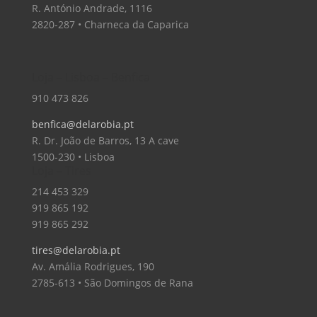
R. António Andrade, 1116
2820-287 • Charneca da Caparica
Loja – Lisboa – Benfica
910 473 826
benfica@delarobia.pt
R. Dr. João de Barros, 13 A cave
1500-230 • Lisboa
Loja – Tires
214 453 329
919 865 192
919 865 292
tires@delarobia.pt
Av. Amália Rodrigues, 190
2785-613 • São Domingos de Rana