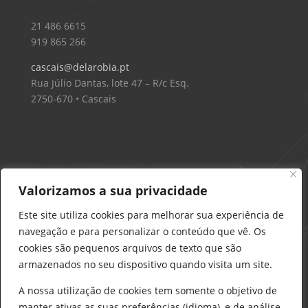
Loja – Cascais
21 486 6615
919 865 266
cascais@delarobia.pt
Rua Júlio Dantas, lote 47 – R/c Esq.
2750-670 • Cascais
Delarobia – Construção
912 441 514
Valorizamos a sua privacidade
construcao@delarobia.pt
Este site utiliza cookies para melhorar sua experiência de
R. António Andrade, 1171
navegação e para personalizar o conteúdo que vê. Os
2820-287 • Charneca de Caparica
cookies são pequenos arquivos de texto que são
armazenados no seu dispositivo quando visita um site.
Products
search
PESQUISAR
A nossa utilização de cookies tem somente o objetivo de
manter ativas as suas preferências (idioma), e de análise