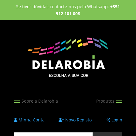
Se tiver dúvidas contacte-nos pelo Whatsapp:
+351
912 101 008
Minha Conta
Novo Registo
Login
Products