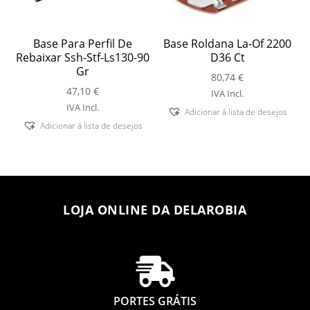
Base Para Perfil De
Base Roldana La-Of 2200
Rebaixar Ssh-Stf-Ls130-90
D36 Ct
Gr
80,74
€
47,10
€
IVA Incl.
IVA Incl.
Adicionar á lista de desejos
Adicionar á lista de desejos
LOJA ONLINE DA DELAROBIA

PORTES GRÁTIS