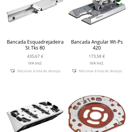
Bancada Esquadrejadeira
Bancada Angular Wt-Ps
St Tks 80
420
435,67
€
173,58
€
IVA Incl.
IVA Incl.
Adicionar á lista de desejos
Adicionar á lista de desejos