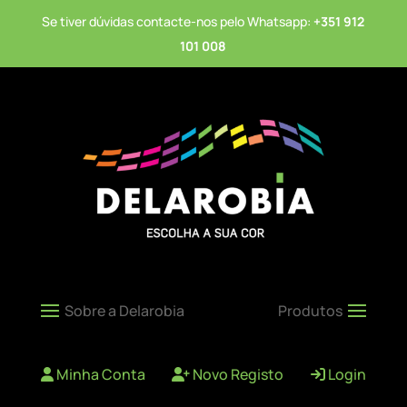
Se tiver dúvidas contacte-nos pelo Whatsapp:
+351 912
101 008
Minha Conta
Novo Registo
Login