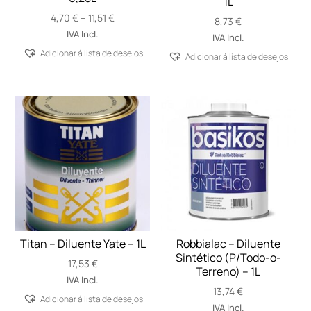
1L
Price
4,70
€
–
11,51
€
8,73
€
range:
IVA Incl.
IVA Incl.
4,70 €
Adicionar á lista de desejos
Adicionar á lista de desejos
through
11,51 €
Titan – Diluente Yate – 1L
Robbialac – Diluente
Sintético (P/Todo-o-
17,53
€
Terreno) – 1L
IVA Incl.
13,74
€
Adicionar á lista de desejos
IVA Incl.