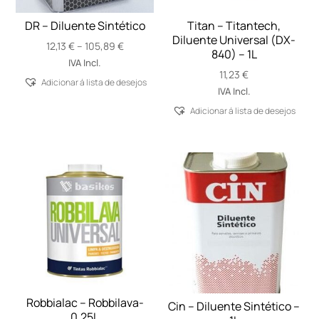
DR – Diluente Sintético
Titan – Titantech,
Diluente Universal (DX-
Price
12,13
€
–
105,89
€
840) – 1L
range:
IVA Incl.
11,23
€
12,13 €
Adicionar á lista de desejos
through
IVA Incl.
105,89 €
Adicionar á lista de desejos
Robbialac – Robbilava-
Cin – Diluente Sintético –
0,25L