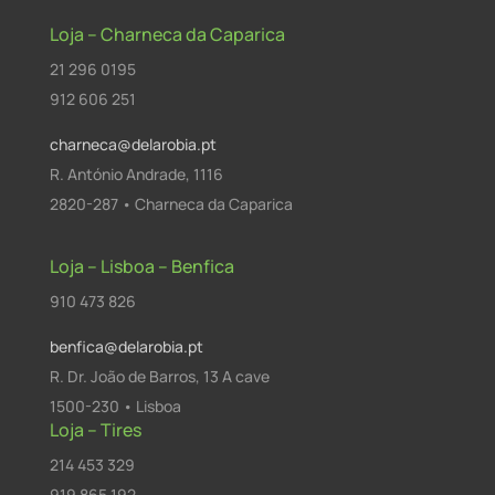
Loja – Charneca da Caparica
21 296 0195
912 606 251
charneca@delarobia.pt
R. António Andrade, 1116
2820-287 • Charneca da Caparica
Loja – Lisboa – Benfica
910 473 826
benfica@delarobia.pt
R. Dr. João de Barros, 13 A cave
1500-230 • Lisboa
Loja – Tires
214 453 329
919 865 192