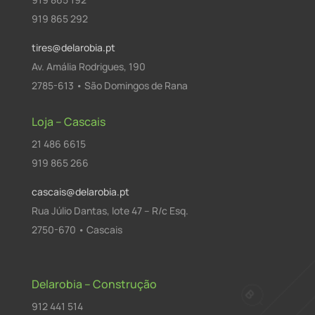
919 865 292
tires@delarobia.pt
Av. Amália Rodrigues, 190
2785-613 • São Domingos de Rana
Loja – Cascais
21 486 6615
919 865 266
cascais@delarobia.pt
Rua Júlio Dantas, lote 47 – R/c Esq.
2750-670 • Cascais
Delarobia – Construção
912 441 514