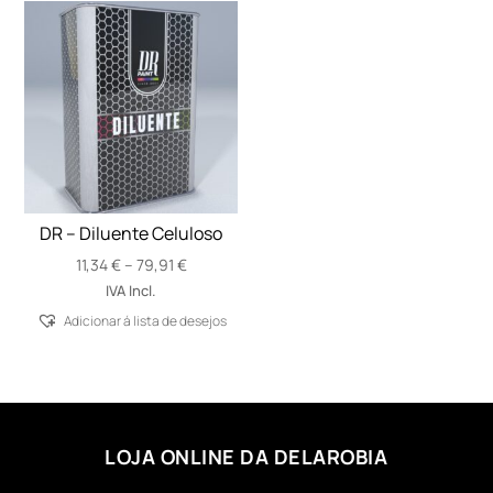
DR – Diluente Celuloso
Price
11,34
€
–
79,91
€
range:
IVA Incl.
11,34 €
Adicionar á lista de desejos
through
79,91 €
LOJA ONLINE DA DELAROBIA