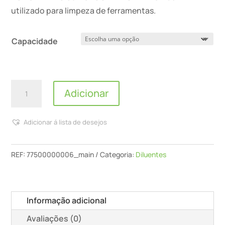
55,52 €
utilizado para limpeza de ferramentas.
Capacidade
Quantidade
Adicionar
de
CIN
Adicionar á lista de desejos
-
Diluente
Durocin
REF:
77500000006_main
Categoria:
Diluentes
Informação adicional
Avaliações (0)