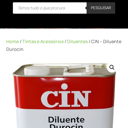
Products
PESQUISAR
search
Home
/
Tintas e Acessórios
/
Diluentes
/ CIN – Diluente
Durocin