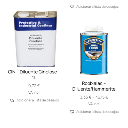
Adicionar á lista de desejos
CIN – Diluente Cinelose –
1L
Robbialac –
9,72
€
Diluente/Hammerite
IVA Incl.
Price
3,33
€
–
46,15
€
Adicionar á lista de desejos
range:
IVA Incl.
3,33 €
Adicionar á lista de desejos
through
46,15 €