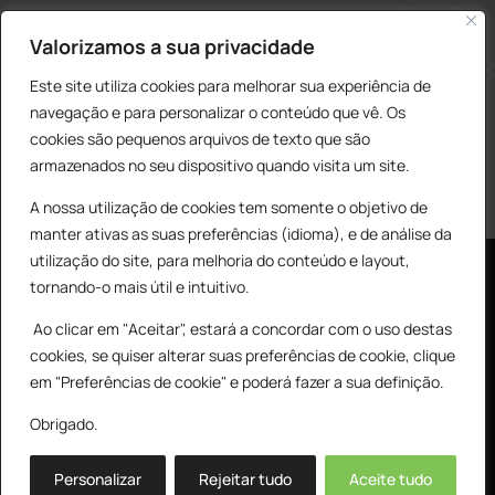
construcao@delarobia.pt
Valorizamos a sua privacidade
R. António Andrade, 1171
Este site utiliza cookies para melhorar sua experiência de
2820-287 • Charneca de Caparica
navegação e para personalizar o conteúdo que vê. Os
cookies são pequenos arquivos de texto que são
Products
PESQUISAR
search
armazenados no seu dispositivo quando visita um site.
A nossa utilização de cookies tem somente o objetivo de
manter ativas as suas preferências (idioma), e de análise da
utilização do site, para melhoria do conteúdo e layout,
tornando-o mais útil e intuitivo.
Ao clicar em "Aceitar", estará a concordar com o uso destas
cookies, se quiser alterar suas preferências de cookie, clique
© All Copyright 2025 by Delarobia.pt
0
em "Preferências de cookie" e poderá fazer a sua definição.
Desenvolvidor por:
Tecnologias Imaginadas
Obrigado.
Personalizar
Rejeitar tudo
Aceite tudo