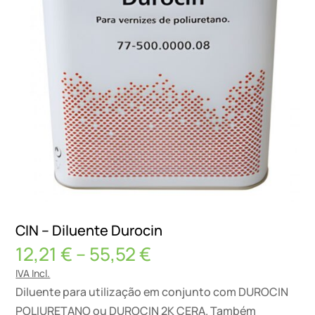
CIN – Diluente Durocin
Price
12,21
€
–
55,52
€
range:
IVA Incl.
12,21 €
Diluente para utilização em conjunto com DUROCIN
through
POLIURETANO ou DUROCIN 2K CERA. Também