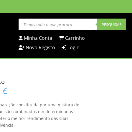
Products
search
PESQUISAR
Minha Conta
Carrinho
Novo Registo
Login
co
Price
9
€
range:
12,13 €
eparação constituída por uma mistura de
through
que são combinados em determinadas
105,89 €
ter o melhor rendimento das suas
lvência.