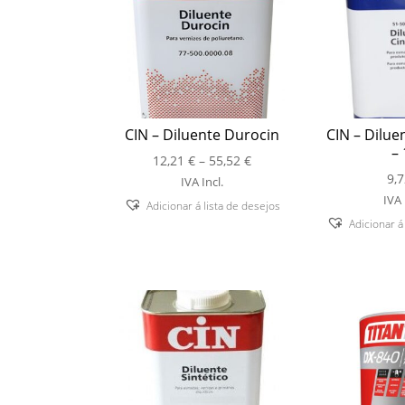
CIN – Diluente Durocin
CIN – Dilue
– 
Price
12,21
€
–
55,52
€
range:
9,
IVA Incl.
12,21 €
IVA 
Adicionar á lista de desejos
through
Adicionar á
55,52 €