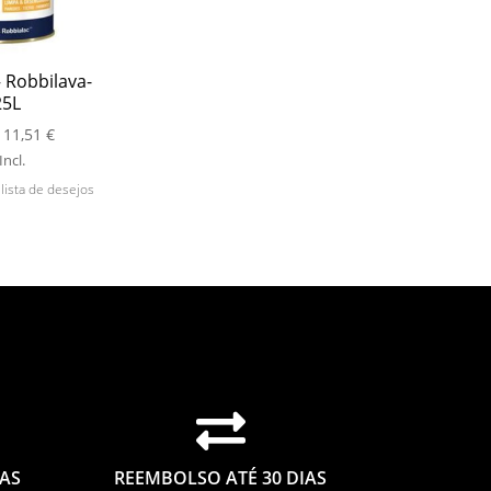
 Robbilava-
25L
Price
11,51
€
range:
Incl.
4,70 €
 lista de desejos
through
11,51 €

IAS
REEMBOLSO ATÉ 30 DIAS