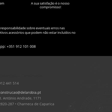
sem
A sua satisfação é o nosso
compromisso!
 responsabilidade sobre eventuais erros nas
tivos acessórios que podem não estar incluídos no
app: +351 912 101 008
Delarobia – Construção
912 441 514
construcao@delarobia.pt
R. António Andrade, 1171
2820-287 • Charneca de Caparica