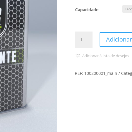
Capacidade
Quantidade
Adicionar
de
DR
-
Adicionar á lista de desejos
Diluente
Sintético
REF:
100200001_main
Categ