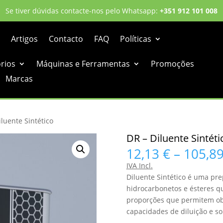
Se tiver dúvidas contacte-nos pelo Whatsapp:
+351 912 101 008
Artigos
Contacto
FAQ
Políticas
órios
Máquinas e Ferramentas
Promoções
Marcas
iluente Sintético
DR – Diluente Sintéti
12,13
€
–
105,8
IVA Incl.
Diluente Sintético é uma pr
hidrocarbonetos e ésteres 
proporções que permitem ob
capacidades de diluição e so