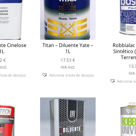
nte Cinelose
Titan – Diluente Yate –
Robbialac 
1L
1L
Sintético 
Terren
72
€
17,53
€
13,
Incl.
IVA Incl.
IVA 
 lista de desejos
Adicionar á lista de desejos
Adicionar á