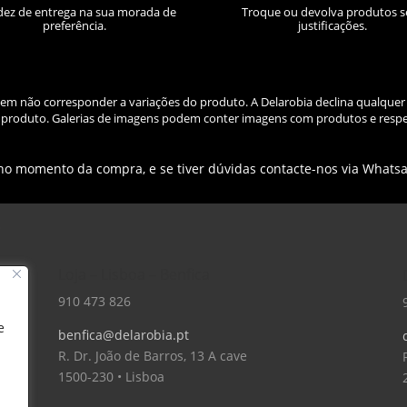
dez de entrega na sua morada de
Troque ou devolva produtos 
preferência.
justificações.
odem não corresponder a variações do produto. A Delarobia declina qualquer
do produto. Galerias de imagens podem conter imagens com produtos e respe
 no momento da compra, e se tiver dúvidas contacte-nos via Whats
Loja – Lisboa – Benfica
910 473 826
e
benfica@delarobia.pt
R. Dr. João de Barros, 13 A cave
1500-230 • Lisboa