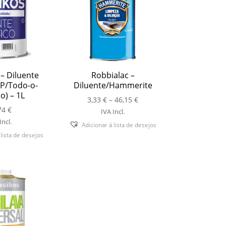
– Diluente
Robbialac –
(P/Todo-o-
Diluente/Hammerite
o) – 1L
Price
3,33
€
–
46,15
€
74
€
range:
IVA Incl.
3,33 €
Incl.
Adicionar á lista de desejos
through
 lista de desejos
46,15 €