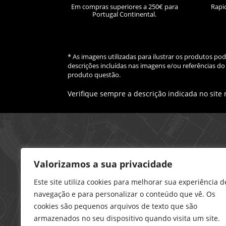
Em compras superiores a 250€ para
Rapi
Portugal Continental.
* As imagens utilizadas para ilustrar os produtos p
descrições incluídas nas imagens e/ou referências 
produto questão.
Verifique sempre a descrição indicada no site
Loja – Charneca da Caparica
Valorizamos a sua privacidade
21 296 0195
912 606 251
Este site utiliza cookies para melhorar sua experiência d
navegação e para personalizar o conteúdo que vê. Os
charneca@delarobia.pt
cookies são pequenos arquivos de texto que são
R. António Andrade, 1116
armazenados no seu dispositivo quando visita um site.
2820-287 • Charneca da Caparica