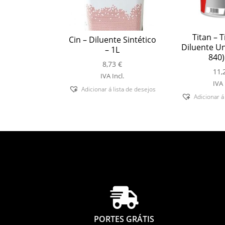
Titan – T
Cin – Diluente Sintético
Diluente Un
– 1L
840)
8,73
€
11,
IVA Incl.
IVA 
Adicionar á lista de desejos
Adicionar á

PORTES GRÁTIS