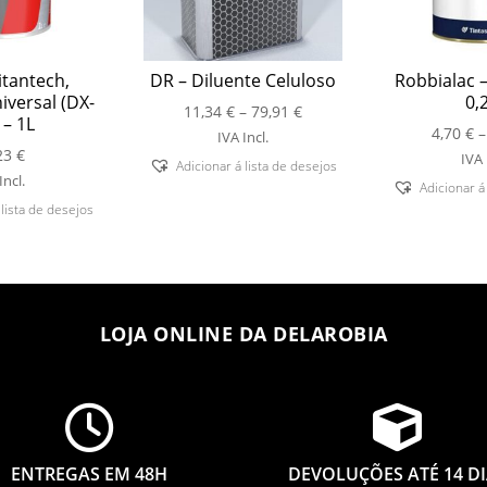
itantech,
DR – Diluente Celuloso
Robbialac –
iversal (DX-
0,
Price
11,34
€
–
79,91
€
 – 1L
range:
4,70
€
–
IVA Incl.
23
€
11,34 €
IVA 
Adicionar á lista de desejos
through
Incl.
Adicionar á
79,91 €
 lista de desejos
LOJA ONLINE DA DELAROBIA


ENTREGAS EM 48H
DEVOLUÇÕES ATÉ 14 D