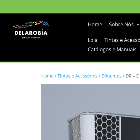
Home
Sobre Nós
Loja
Tintas e Acess
Catálogos e Manuais
Home
/
Tintas e Acessórios
/
Diluentes
/ DR – D