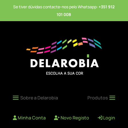
Se tiver dúvidas contacte-nos pelo Whatsapp:
+351 912
101 008
Minha Conta
Novo Registo
Login