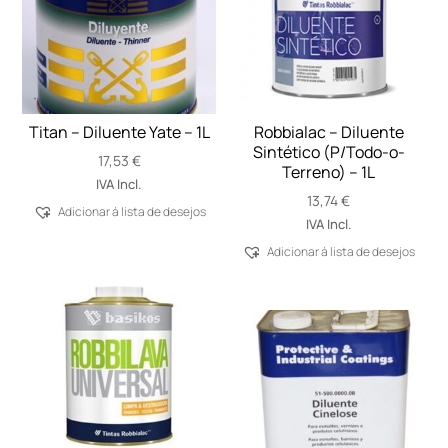
Titan – Diluente Yate – 1L
Robbialac – Diluente
Sintético (P/Todo-o-
17,53
€
Terreno) – 1L
IVA Incl.
13,74
€
Adicionar á lista de desejos
IVA Incl.
Adicionar á lista de desejos