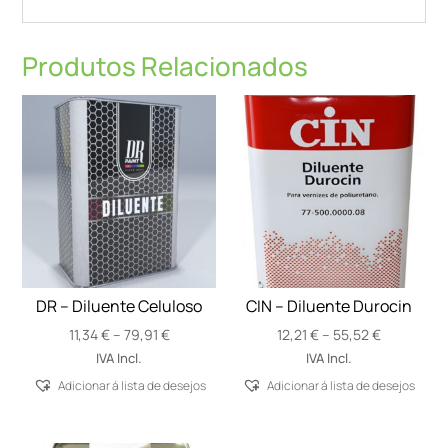
Produtos Relacionados
DR – Diluente Celuloso
CIN – Diluente Durocin
Price
Price
11,34
€
–
79,91
€
12,21
€
–
55,52
€
range:
range:
IVA Incl.
IVA Incl.
11,34 €
12,21 €
Adicionar á lista de desejos
Adicionar á lista de desejos
through
through
79,91 €
55,52 €