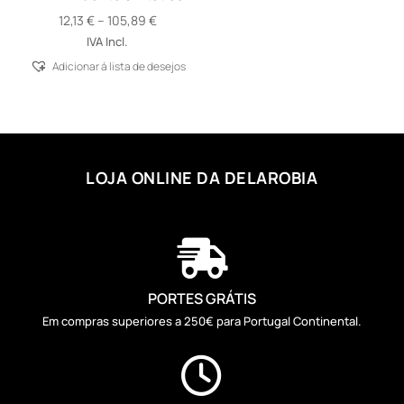
Price
12,13
€
–
105,89
€
range:
IVA Incl.
12,13 €
Adicionar á lista de desejos
through
105,89 €
LOJA ONLINE DA DELAROBIA

PORTES GRÁTIS
Em compras superiores a 250€ para Portugal Continental.
