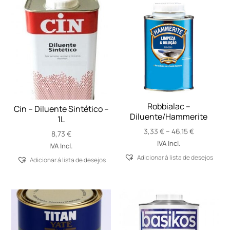
Robbialac –
Cin – Diluente Sintético –
Diluente/Hammerite
1L
Price
3,33
€
–
46,15
€
8,73
€
range:
IVA Incl.
IVA Incl.
3,33 €
Adicionar á lista de desejos
Adicionar á lista de desejos
through
46,15 €