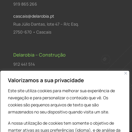
919 865 266
cascais@delarobia.pt
Rua Júlio Dantas, lote 47 – R/c Esq.
2750-670 • Cascais
Delarobia – Construção
912 441 514
construcao@delarobia.pt
Valorizamos a sua privacidade
R. António Andrade, 1171
Este site utiliza cookies para melhorar sua experiência de
2820-287 • Charneca de Caparica
navegação e para personalizar o conteúdo que vê. Os
cookies são pequenos arquivos de texto que são
Products
PESQUISAR
search
armazenados no seu dispositivo quando visita um site.
A nossa utilização de cookies tem somente o objetivo de
manter ativas as suas preferências (idioma), e de análise da