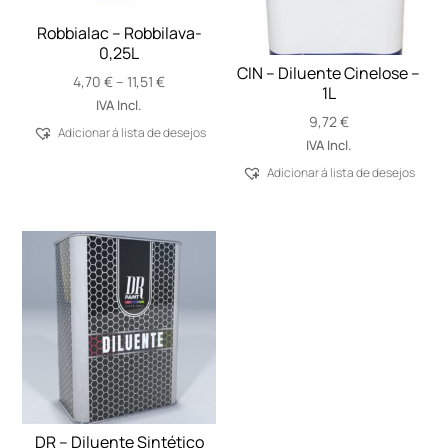
Robbialac – Robbilava-
0,25L
CIN – Diluente Cinelose –
Price
4,70
€
–
11,51
€
1L
range:
IVA Incl.
9,72
€
4,70 €
Adicionar á lista de desejos
through
IVA Incl.
11,51 €
Adicionar á lista de desejos
DR – Diluente Sintético