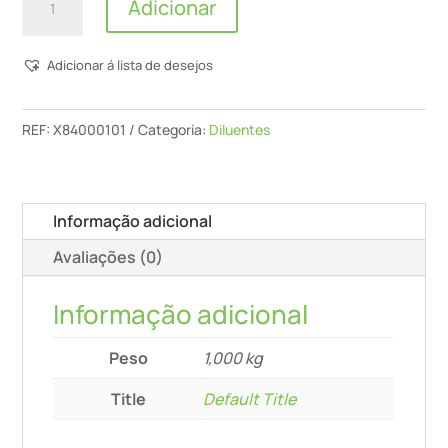
Adicionar
de
Titan
Adicionar á lista de desejos
-
Titantech,
Diluente
REF:
X84000101
Categoria:
Diluentes
Universal
(DX-
840)
Informação adicional
-
Avaliações (0)
1L
Informação adicional
Peso
1,000 kg
Title
Default Title