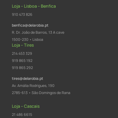
Loja – Lisboa – Benfica
910 473 826
benfica@delarobia.pt
R. Dr. João de Barros, 13 A cave
1500-230 • Lisboa
Loja – Tires
214 453 329
919 865 192
919 865 292
tires@delarobia.pt
Av. Amália Rodrigues, 190
2785-613 • São Domingos de Rana
Loja – Cascais
21 486 6615