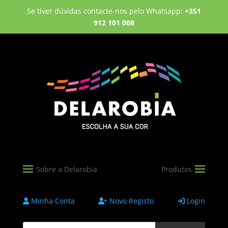
Se tiver dúvidas contacte-nos pelo Whatsapp:
+351
912 101 008
Minha Conta
Novo Registo
Login
Products