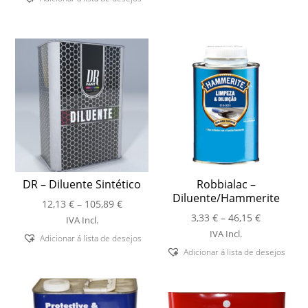
79,91 €
DR – Diluente Sintético
Robbialac –
Diluente/Hammerite
Price
12,13
€
–
105,89
€
Price
range:
3,33
€
–
46,15
€
IVA Incl.
range:
12,13 €
IVA Incl.
Adicionar á lista de desejos
3,33 €
through
Adicionar á lista de desejos
through
105,89 €
46,15 €