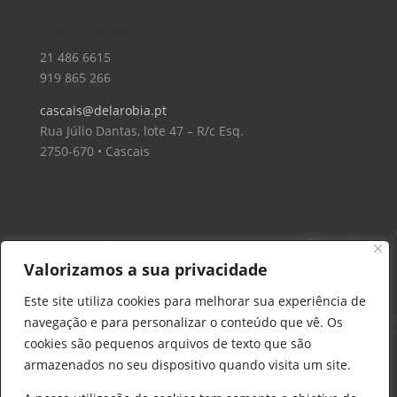
Loja – Cascais
21 486 6615
919 865 266
cascais@delarobia.pt
Rua Júlio Dantas, lote 47 – R/c Esq.
2750-670 • Cascais
Delarobia – Construção
912 441 514
Valorizamos a sua privacidade
construcao@delarobia.pt
Este site utiliza cookies para melhorar sua experiência de
R. António Andrade, 1171
navegação e para personalizar o conteúdo que vê. Os
2820-287 • Charneca de Caparica
cookies são pequenos arquivos de texto que são
armazenados no seu dispositivo quando visita um site.
Products
search
PESQUISAR