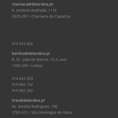
charneca@delarobia.pt
R. António Andrade, 1116
2820-287 • Charneca da Caparica
Loja – Lisboa – Benfica
910 473 826
benfica@delarobia.pt
R. Dr. João de Barros, 13 A cave
1500-230 • Lisboa
Loja – Tires
214 453 329
919 865 192
919 865 292
tires@delarobia.pt
Av. Amália Rodrigues, 190
2785-613 • São Domingos de Rana