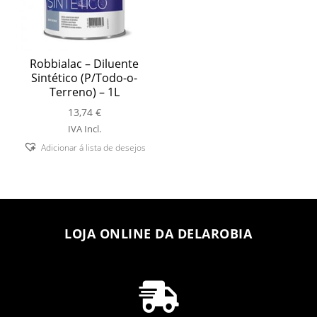
Robbialac – Diluente
Sintético (P/Todo-o-
Terreno) – 1L
13,74
€
IVA Incl.
Adicionar á lista de desejos
LOJA ONLINE DA DELAROBIA
