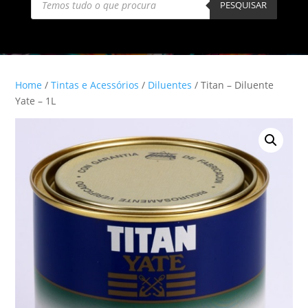
search
PESQUISAR
Home
/
Tintas e Acessórios
/
Diluentes
/ Titan – Diluente
Yate – 1L