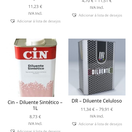
Price
4,70
€
–
11,51
€
11,23
€
range:
IVA Incl.
4,70 €
IVA Incl.
Adicionar á lista de desejos
through
Adicionar á lista de desejos
11,51 €
DR – Diluente Celuloso
Cin – Diluente Sintético –
1L
Price
11,34
€
–
79,91
€
range:
IVA Incl.
8,73
€
11,34 €
IVA Incl.
Adicionar á lista de desejos
through
Adicionar á lista de desejos