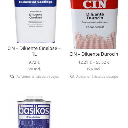
CIN – Diluente Cinelose –
1L
CIN – Diluente Durocin
Price
9,72
€
12,21
€
–
55,52
€
range:
IVA Incl.
IVA Incl.
12,21 €
Adicionar á lista de desejos
Adicionar á lista de desejos
through
55,52 €