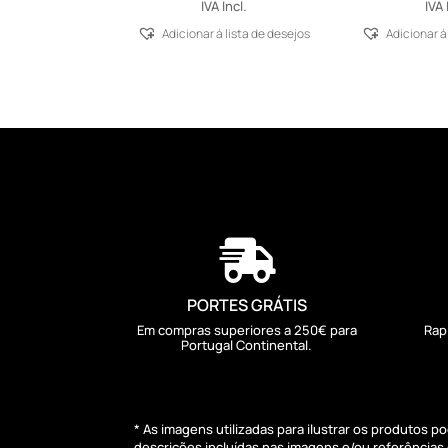
IVA Incl.
IVA 
Adicionar á lista de desejos
Adicionar á

PORTES GRÁTIS
Em compras superiores a 250€ para
Rap
Portugal Continental.
* As imagens utilizadas para ilustrar os produtos 
descrições incluídas nas imagens e/ou referência