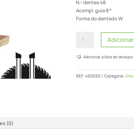
N.º dentes 48
Acompl. guia 8 °
Forma do dentado W
Quantidade
Adicionar
de
Disco
Adicionar á lista de desejos
De
Serra
De
REF:
492050
Categoria:
Disc
Precisão
190x2,4
Ff
W48
es (0)