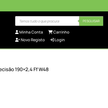
Products
PESQUISAR
search
Minha Conta
Carrinho
Novo Registo
Login
ecisão 190×2,4 Ff W48