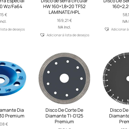
rra Especial
Disco de serra circular
Disco De Se
0 Wz/Fa64
HW 160×1,8×20 TF52
160×2,2
LAMINATE/HPL
,15
€
58,
169,21
€
Incl.
IVA 
IVA Incl.
 lista de desejos
Adicionar á
Adicionar á lista de desejos
iamante Dia
Disco De Corte De
Disco De
30 Premium
Diamante Tl-D125
Diamante 
Premium
Pre
,08
€