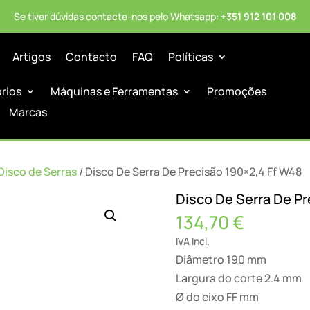
Se tiver dúvidas contacte-nos pelo Whatsapp:
+351 912 101 008
Artigos
Contacto
FAQ
Políticas
órios
Máquinas e Ferramentas
Promoções
Marcas
Disco de Serras
/ Disco De Serra De Precisão 190×2,4 Ff W48
Disco De Serra De Pr
134,70
€
IVA Incl.
Diâmetro 190 mm
Largura do corte 2.4 mm
Ø do eixo FF mm