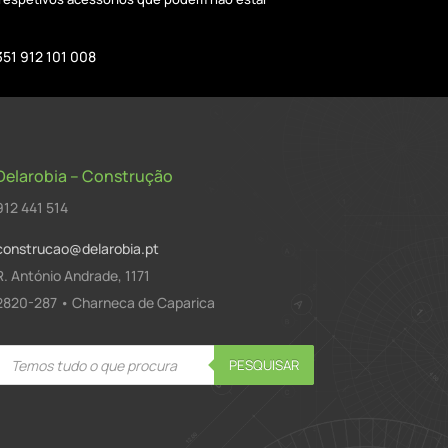
351 912 101 008
Delarobia – Construção
912 441 514
construcao@delarobia.pt
R. António Andrade, 1171
2820-287 • Charneca de Caparica
Products
PESQUISAR
search