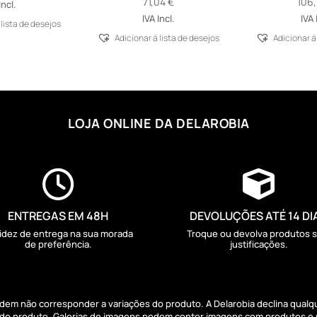
71,04
€
106
Incl.
IVA Incl.
IVA 
 lista de desejos
Adicionar á lista de desejos
Adicionar á
LOJA ONLINE DA DELAROBIA


ENTREGAS EM 48H
DEVOLUÇÕES ATÉ 14 DI
idez de entrega na sua morada
Troque ou devolva produtos 
de preferência.
justificações.
podem não corresponder a variações do produto. A Delarobia declina qual
s do produto. Galerias de imagens podem conter imagens com produtos e