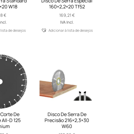
rra Standard
Disco De Serra Especial
×20 W18
160×2,2×20 Tf52
18
€
169,21
€
Incl.
IVA Incl.
 lista de desejos
Adicionar á lista de desejos
 Corte De
Disco De Serra De
All-D 125
Precisão 216×2,3×30
mium
W60