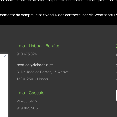
o momento da compra, e se tiver dúvidas contacte-nos via Whatsapp: +
Loja – Lisboa – Benfica
910 473 826
benfica@delarobia.pt
R. Dr. João de Barros, 13 A cave
1500-230 • Lisboa
Loja – Cascais
21 486 6615
a
919 865 266