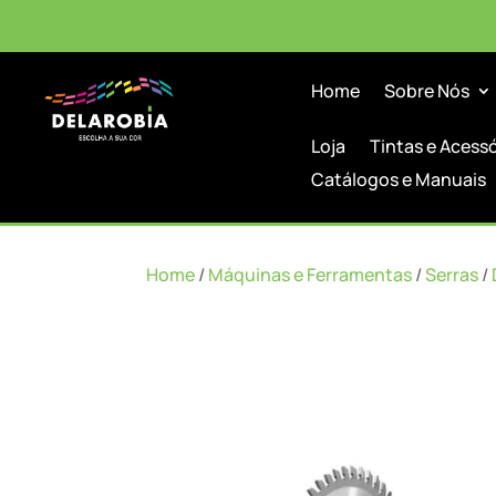
Home
Sobre Nós
Loja
Tintas e Acess
Catálogos e Manuais
Home
/
Máquinas e Ferramentas
/
Serras
/