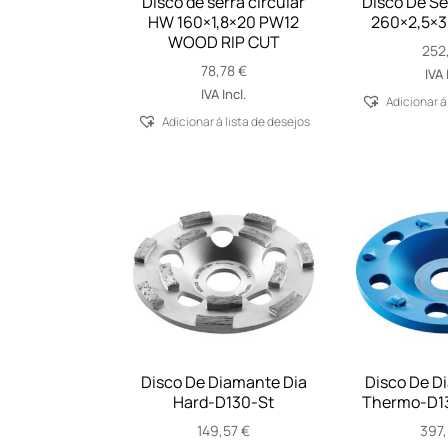
Disco de serra circular
Disco De Se
HW 160×1,8×20 PW12
260×2,5×3
WOOD RIP CUT
252
78,78
€
IVA 
IVA Incl.
Adicionar á
Adicionar á lista de desejos
Disco De Diamante Dia
Disco De D
Hard-D130-St
Thermo-D1
149,57
€
397