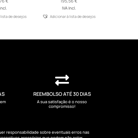
,76
€
195,56
€
Incl.
IVA Incl.
 lista de desejos
Adicionar á lista de desejos

AS
REEMBOLSO ATÉ 30 DIAS
sem
A sua satisfação é o nosso
compromisso!
quer responsabilidade sobre eventuais erros nas
 respetivos acessórios que podem não estar