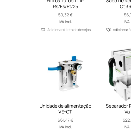
Filtros Turbo Tf Ii-
Saco De Re
Rs/Es/Et/25
Ct 36
50,32
€
56,
IVA Incl.
IVA 
Adicionar á lista de desejos
Adicionar á
Unidade de alimentação
Separador P
VE-CT
Va
661,47
€
522
IVA Incl.
IVA 