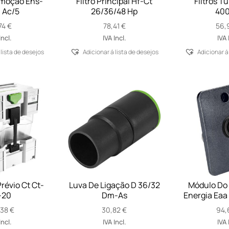
moção Ens-
Filtro Principal Hf-Ct
Filtros T
 Ac/5
26/36/48 Hp
400
74
€
78,41
€
56,
Incl.
IVA Incl.
IVA 
 lista de desejos
Adicionar á lista de desejos
Adicionar á
révio Ct Ct-
Luva De Ligação D 36/32
Módulo Do 
-20
Dm-As
Energia Eaa
,38
€
30,82
€
94,
Incl.
IVA Incl.
IVA 