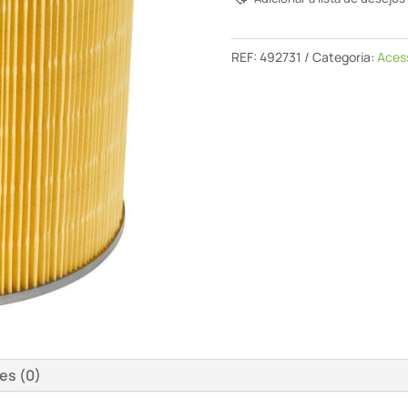
Principal
Hf-
Turbo
REF:
492731
Categoria:
Acess
es (0)