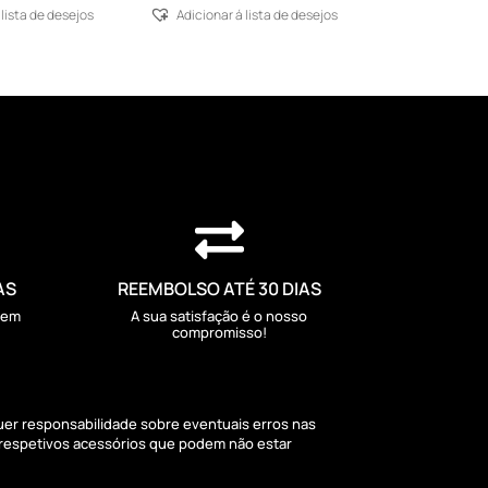
 lista de desejos
Adicionar á lista de desejos

AS
REEMBOLSO ATÉ 30 DIAS
sem
A sua satisfação é o nosso
compromisso!
quer responsabilidade sobre eventuais erros nas
 respetivos acessórios que podem não estar