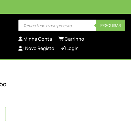
Products
PESQUISAR
search
Minha Conta
Carrinho
Novo Registo
Login
rbo