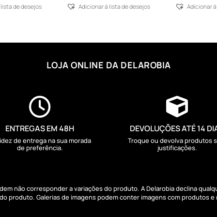
 lista de desejos
Adicionar á lista de desejos
Adicionar á
LOJA ONLINE DA DELAROBIA


ENTREGAS EM 48H
DEVOLUÇÕES ATÉ 14 DI
idez de entrega na sua morada
Troque ou devolva produtos 
de preferência.
justificações.
podem não corresponder a variações do produto. A Delarobia declina qual
s do produto. Galerias de imagens podem conter imagens com produtos e