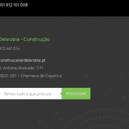
351 912 101 008
Delarobia – Construção
912 441 514
construcao@delarobia.pt
R. António Andrade, 1171
2820-287 • Charneca de Caparica
Products
PESQUISAR
search