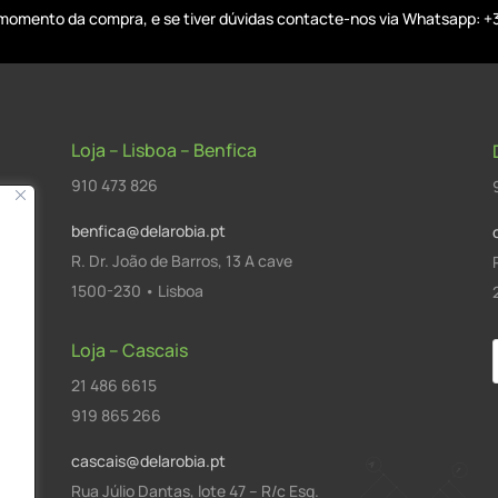
o momento da compra, e se tiver dúvidas contacte-nos via Whatsapp: +
Loja – Lisboa – Benfica
910 473 826
benfica@delarobia.pt
R. Dr. João de Barros, 13 A cave
1500-230 • Lisboa
Loja – Cascais
21 486 6615
a
919 865 266
cascais@delarobia.pt
Rua Júlio Dantas, lote 47 – R/c Esq.