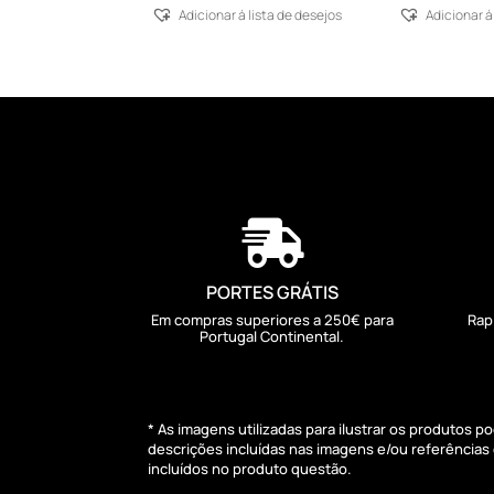
Adicionar á lista de desejos
Adicionar á

PORTES GRÁTIS
Em compras superiores a 250€ para
Rap
Portugal Continental.
* As imagens utilizadas para ilustrar os produtos 
descrições incluídas nas imagens e/ou referência
incluídos no produto questão.