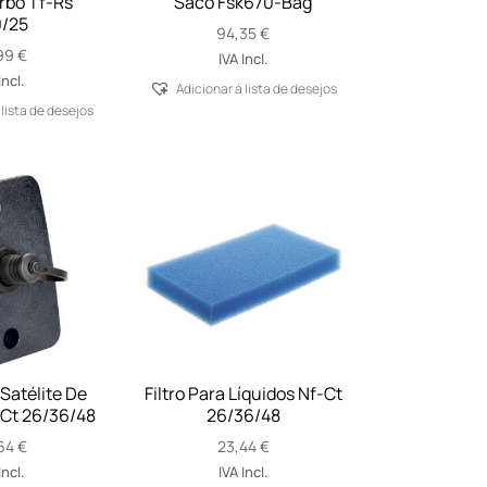
urbo Tf-Rs
Saco Fsk670-Bag
/25
94,35
€
99
€
IVA Incl.
Incl.
Adicionar á lista de desejos
 lista de desejos
Satélite De
Filtro Para Líquidos Nf-Ct
 Ct 26/36/48
26/36/48
64
€
23,44
€
Incl.
IVA Incl.