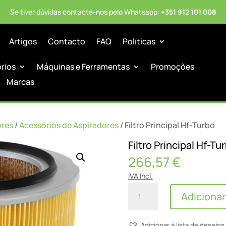
Se tiver dúvidas contacte-nos pelo Whatsapp:
+351 912 101 008
Artigos
Contacto
FAQ
Políticas
órios
Máquinas e Ferramentas
Promoções
Marcas
ores
/
Acessórios de Aspiradores
/ Filtro Principal Hf-Turbo
Filtro Principal Hf-Tu
266,57
€
IVA Incl.
Quantidade
Adicionar
de
Filtro
Adicionar á lista de desejos