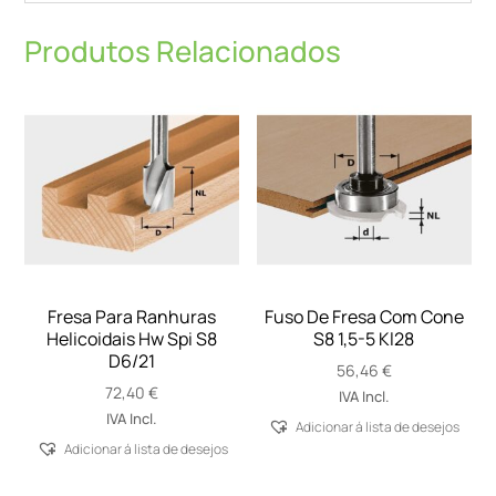
Produtos Relacionados
Fresa Para Ranhuras
Fuso De Fresa Com Cone
Helicoidais Hw Spi S8
S8 1,5-5 Kl28
D6/21
56,46
€
72,40
€
IVA Incl.
IVA Incl.
Adicionar á lista de desejos
Adicionar á lista de desejos