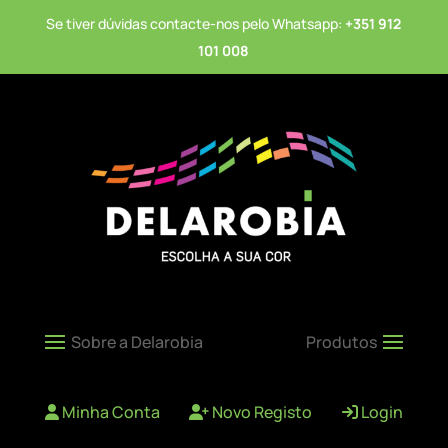
Se tiver dúvidas contacte-nos pelo Whatsapp:
+351 912
101 008
Minha Conta
Novo Registo
Login