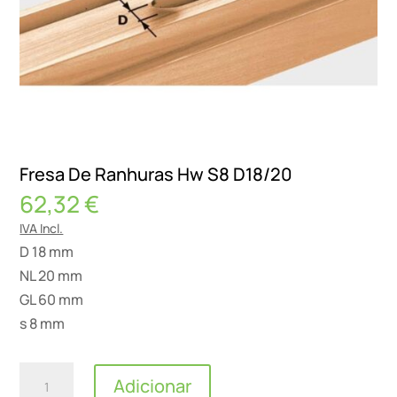
Fresa De Ranhuras Hw S8 D18/20
62,32
€
IVA Incl.
D 18 mm
NL 20 mm
GL 60 mm
s 8 mm
Quantidade
Adicionar
de