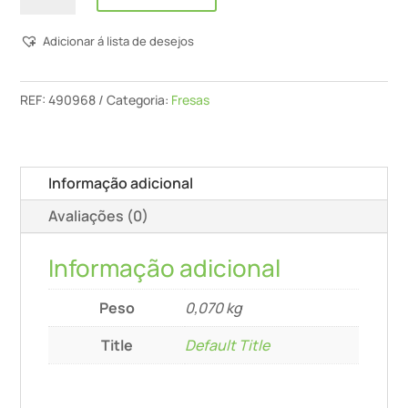
Fresa
Adicionar á lista de desejos
De
Ranhuras
Hw
REF:
490968
Categoria:
Fresas
S8
D18/20
Informação adicional
Avaliações (0)
Informação adicional
Peso
0,070 kg
Title
Default Title