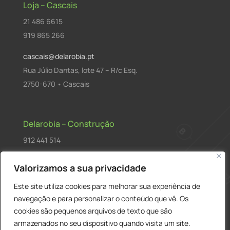
Loja – Cascais
21 486 6615
919 865 266
cascais@delarobia.pt
Rua Júlio Dantas, lote 47 – R/c Esq.
2750-670 • Cascais
Delarobia – Construção
912 441 514
construcao@delarobia.pt
Valorizamos a sua privacidade
R. António Andrade, 1171
Este site utiliza cookies para melhorar sua experiência de
2820-287 • Charneca de Caparica
navegação e para personalizar o conteúdo que vê. Os
cookies são pequenos arquivos de texto que são
Products
PESQUISAR
search
armazenados no seu dispositivo quando visita um site.