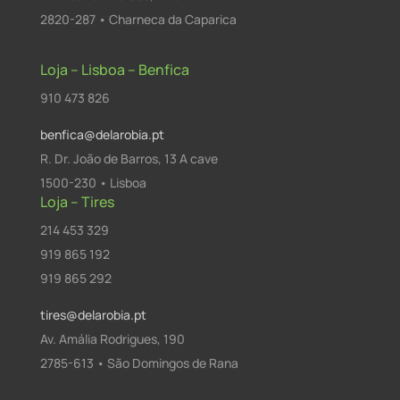
2820-287 • Charneca da Caparica
Loja – Lisboa – Benfica
910 473 826
benfica@delarobia.pt
R. Dr. João de Barros, 13 A cave
1500-230 • Lisboa
Loja – Tires
214 453 329
919 865 192
919 865 292
tires@delarobia.pt
Av. Amália Rodrigues, 190
2785-613 • São Domingos de Rana