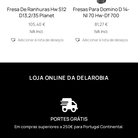
Fresa De Ranhuras Hw S12
Fresas Para Domino D 14-
D13,2/35 Planet
Nl 70 Hw-Df 700
105,40
€
81,27
€
IVA Incl.
IVA Incl.
Adicionar á lista de desejos
Adicionar á lista de desejos
LOJA ONLINE DA DELAROBIA

PORTES GRÁTIS
Em compras superiores a 250€ para Portugal Continental.