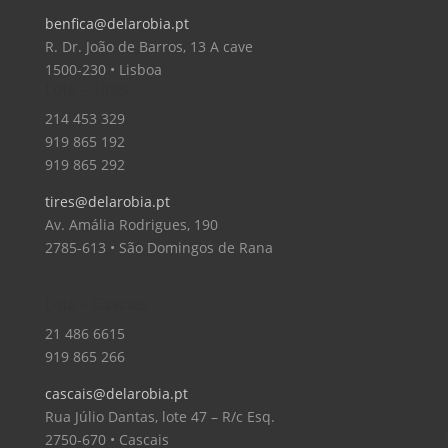
benfica@delarobia.pt
R. Dr. João de Barros, 13 A cave
1500-230 • Lisboa
Loja – Tires
214 453 329
919 865 192
919 865 292
tires@delarobia.pt
Av. Amália Rodrigues, 190
2785-613 • São Domingos de Rana
Loja – Cascais
21 486 6615
919 865 266
cascais@delarobia.pt
Rua Júlio Dantas, lote 47 – R/c Esq.
2750-670 • Cascais