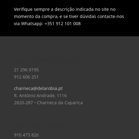
Verifique sempre a descrição indicada no site no
momento da compra, e se tiver dúvidas contacte-nos
via Whatsapp: +351 912 101 008
Loja – Charneca da Caparica
21 296 0195
912 606 251
charneca@delarobia.pt
R. António Andrade, 1116
2820-287 • Charneca da Caparica
Loja – Lisboa – Benfica
910 473 826