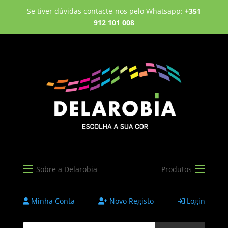
Se tiver dúvidas contacte-nos pelo Whatsapp:
+351
912 101 008
Minha Conta
Novo Registo
Login
Products