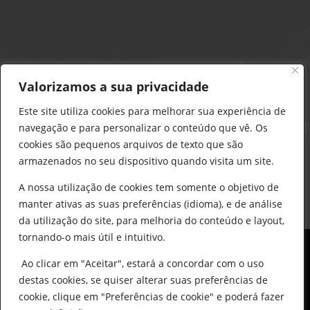
Delarobia – Construção
912 441 514
Valorizamos a sua privacidade
construcao@delarobia.pt
Este site utiliza cookies para melhorar sua experiência de
R. António Andrade, 1171
navegação e para personalizar o conteúdo que vê. Os
2820-287 • Charneca de Caparica
cookies são pequenos arquivos de texto que são
armazenados no seu dispositivo quando visita um site.
Products
search
PESQUISAR
A nossa utilização de cookies tem somente o objetivo de
manter ativas as suas preferências (idioma), e de análise
da utilização do site, para melhoria do conteúdo e layout,
tornando-o mais útil e intuitivo.
Ao clicar em "Aceitar", estará a concordar com o uso
destas cookies, se quiser alterar suas preferências de
cookie, clique em "Preferências de cookie" e poderá fazer
0