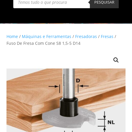
search
PESQUISAR
Home
/
Máquinas e Ferramentas
/
Fresadoras
/
Fresas
/
Fuso De Fresa Com Cone S8 1,5-5 D14