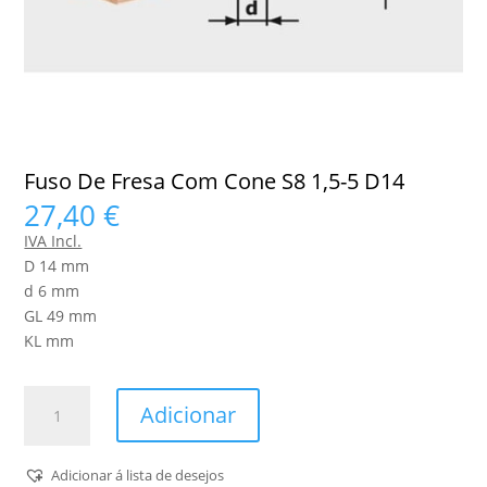
Fuso De Fresa Com Cone S8 1,5-5 D14
27,40
€
IVA Incl.
D 14 mm
d 6 mm
GL 49 mm
KL mm
Quantidade
Adicionar
de
Fuso
De
Adicionar á lista de desejos