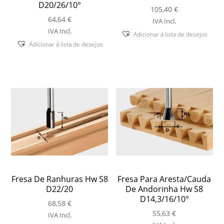
D20/26/10°
105,40
€
64,64
€
IVA Incl.
IVA Incl.
Adicionar á lista de desejos
Adicionar á lista de desejos
Fresa De Ranhuras Hw S8
Fresa Para Aresta/Cauda
D22/20
De Andorinha Hw S8
D14,3/16/10°
68,58
€
55,63
€
IVA Incl.