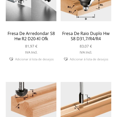
Fresa De Arredondar S8
Fresa De Raio Duplo Hw
Hw R2 D20-Kl Ofk
S8 D31,7/R4/R4
81,97
€
83,07
€
IVA Incl.
IVA Incl.
Adicionar á lista de desejos
Adicionar á lista de desejos