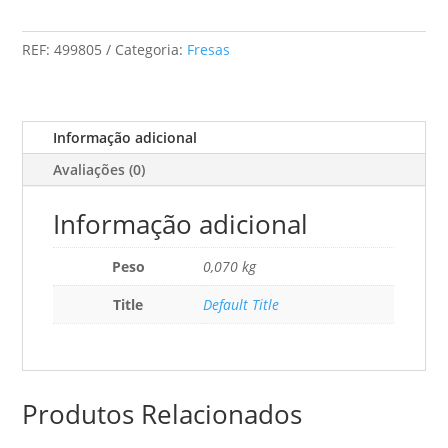
Fresa
Com
REF:
499805
Categoria:
Fresas
Cone
S8
1,5-
5
Informação adicional
D14
Avaliações (0)
Informação adicional
Peso
0,070 kg
Title
Default Title
Produtos Relacionados