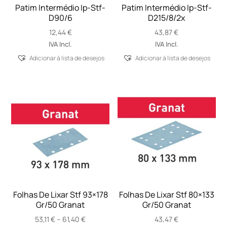
Patim Intermédio Ip-Stf-
Patim Intermédio Ip-Stf-
D90/6
D215/8/2x
12,44
€
43,87
€
IVA Incl.
IVA Incl.
Adicionar á lista de desejos
Adicionar á lista de desejos
Folhas De Lixar Stf 93×178
Folhas De Lixar Stf 80×133
Gr/50 Granat
Gr/50 Granat
Price
53,11
€
–
61,40
€
43,47
€