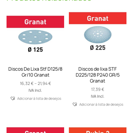
Discos De Lixa Stf D125/8
Discos de lixa STF
Gr/10 Granat
D225/128 P240 GR/5
Granat
Price
16,32
€
–
21,94
€
range:
17,39
€
IVA Incl.
16,32 €
IVA Incl.
Adicionar á lista de desejos
through
Adicionar á lista de desejos
21,94 €