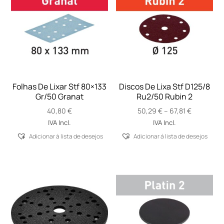
Folhas De Lixar Stf 80×133
Discos De Lixa Stf D125/8
Gr/50 Granat
Ru2/50 Rubin 2
Price
40,80
€
50,29
€
–
67,81
€
range:
IVA Incl.
IVA Incl.
50,29 €
Adicionar á lista de desejos
Adicionar á lista de desejos
through
67,81 €