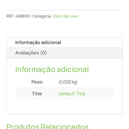
Ip-
Stf-
REF:
498818
Categoria:
Disco de Lixar
D77/6
Informação adicional
Avaliações (0)
Informação adicional
Peso
0,020 kg
Title
Default Title
Produtos Relacionados