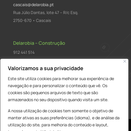
cascais@delarobia.pt
Rua Júlio Dantas, lote 47 – R/c Esq.
2750-670 • Cascais
Delarobia – Construção
912 441 514
construcao@delarobia.pt
Valorizamos a sua privacidade
R. António Andrade, 1171
Este site utiliza cookies para melhorar sua experiência de
2820-287 • Charneca de Caparica
navegação e para personalizar o conteúdo que vê. Os
cookies são pequenos arquivos de texto que são
Products
PESQUISAR
search
armazenados no seu dispositivo quando visita um site.
A nossa utilização de cookies tem somente o objetivo de
manter ativas as suas preferências (idioma), e de análise da
utilização do site, para melhoria do conteúdo e layout,