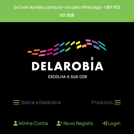
Se tiver dúvidas contacte-nos pelo Whatsapp:
+351 912
101 008
Minha Conta
Novo Registo
Login