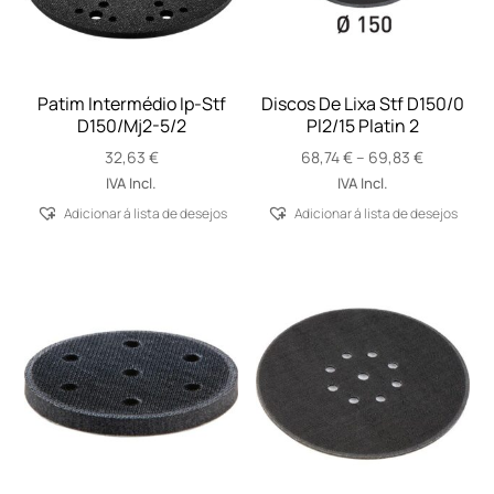
Patim Intermédio Ip-Stf
Discos De Lixa Stf D150/0
D150/Mj2-5/2
Pl2/15 Platin 2
Price
32,63
€
68,74
€
–
69,83
€
range:
IVA Incl.
IVA Incl.
68,74 €
Adicionar á lista de desejos
Adicionar á lista de desejos
through
69,83 €