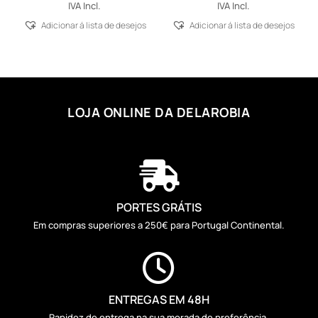
range:
IVA Incl.
IVA Incl.
53,11 €
Adicionar á lista de desejos
Adicionar á lista de desejos
through
61,40 €
LOJA ONLINE DA DELAROBIA

PORTES GRÁTIS
Em compras superiores a 250€ para Portugal Continental.

ENTREGAS EM 48H
Rapidez de entrega na sua morada de preferência.