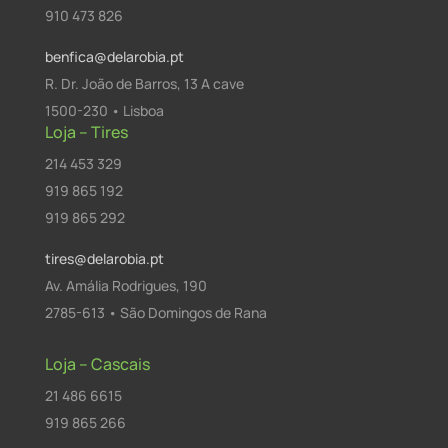
910 473 826
benfica@delarobia.pt
R. Dr. João de Barros, 13 A cave
1500-230 • Lisboa
Loja – Tires
214 453 329
919 865 192
919 865 292
tires@delarobia.pt
Av. Amália Rodrigues, 190
2785-613 • São Domingos de Rana
Loja – Cascais
21 486 6615
919 865 266