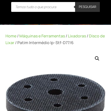
Products
PESQUISAR
search
Home
/
Máquinas e Ferramentas
/
Lixadoras
/
Disco de
Lixar
/ Patim Intermédio Ip-Stf-D77/6