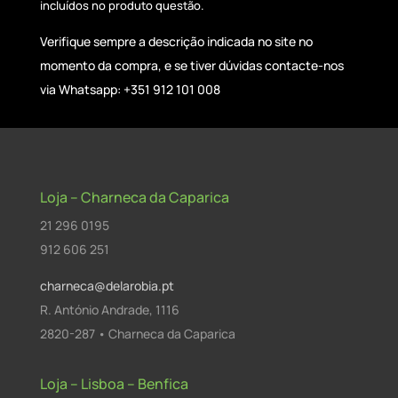
incluídos no produto questão.
Verifique sempre a descrição indicada no site no
momento da compra, e se tiver dúvidas contacte-nos
via Whatsapp: +351 912 101 008
Loja – Charneca da Caparica
21 296 0195
912 606 251
charneca@delarobia.pt
R. António Andrade, 1116
2820-287 • Charneca da Caparica
Loja – Lisboa – Benfica